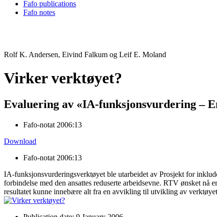
Fafo publications
Fafo notes
Rolf K. Andersen, Eivind Falkum og Leif E. Moland
Virker verktøyet?
Evaluering av «IA-funksjonsvurdering – E
Fafo-notat 2006:13
Download
Fafo-notat 2006:13
IA-funksjonsvurderingsverktøyet ble utarbeidet av Prosjekt for inklude
forbindelse med den ansattes reduserte arbeidsevne. RTV ønsket nå en
resultatet kunne innebære alt fra en avvikling til utvikling av verktøyet
Publication date: 9 January 2006