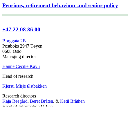
Pensions, retirement behaviour and senior policy
+47 22 08 86 00
Borggata 2B
Postboks 2947 Tøyen
0608 Oslo
Managing director
Hanne Cecilie Kavli
Head of research
Kjersti Misje Østbakken
Research directors
Kaja Reegård
,
Beret Bråten
, &
Ketil Bråthen
Head of Information Office
Stein Roar Fredriksen
Head of Administration
Sindre Findal Vinje