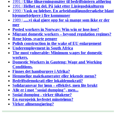
1991 |
Ulike tilnærmingsmåter til bedriftsintern attføring
1991 |
Helhet og del. På jakt etter Linjegodskulturen
1990 |
Vask og følelser. En arbeidsmiljøundersøkelse blant
hjemmehjelpere i fire kommuner
1989 |
.....vi skal gjøre opp for så mange som ikke er der
mer
Posted workers in Norway: Win-win or lose-lose?
Migrant domestic workers – beyond regulation regimes?
Rene hjem, svarte penger
Polish construction in the wake of EU enlargement
Underemployment in South Africa
The most vulnerable: Minimum wages for domestic
workers.
Domestic Workers in Gauteng: Wage and Working
Conditions.
Finnes det hamburgere i Afrika?
Hemmelige maktkamerater eller lekende menn?
Bedriftsdemokrati eller lokaldemokrati?
Solidaransvar for lønn – effektivt, men lite brukt
Alle er i mot "sosial dumping", men...
Sosial dumping - virker tiltakene?
En europeisk lovfestet minstelønn?
Virker allmenngjøring?