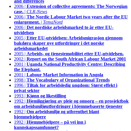
and differences
2006 |
Extension of collective agreements: The Norwegian
case.
|
CLR-News
2006 |
The Nordic Labour Market two years after the EU
enlargement.
|
TemaNord
2006 |
Det nordiske arbeidsmarked to år etter EU-
utvidelsen
2005 |
Etter EU-utvidelsen: Arbeidsmigrasjon gjennom
bakdøra skaper nye utfordringer i det norske
arbeidsmarkedet
2005 |
Arbeids- og tjenestemobilitet etter EU-utvidelsen.
2002 |
Report on the South African Labour Market 2001
2001 |
Uganda National Productivity Centre: Describing
the Elephant.
2001 |
Labour Market Information in Angola
1998 |
The Vocabulary of Organizational Trends
1996 |
Tiltak for arbeidsledig ungdom: Størst effekt i
privat sektor
1993 |
Kjønn og likestilling
1992 |
Hjemliggjøring av pleie og omsorg – en prosjektbok
om arbeidsmiljøutfordringer i hjemmebaserte tjenester
1992 |
Om arbeidsmiljø og utbrenthet blant
hjemmehjelpere
1992 |
Hjemmehjelpere – på vei inn i
kunnskapssamfunnet?