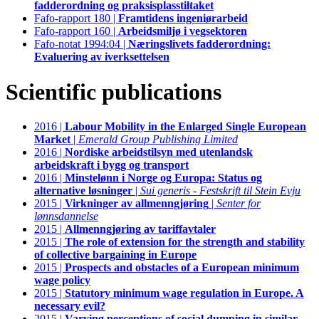
fadderordning og praksisplasstiltaket
Fafo-rapport 180 |
Framtidens ingeniørarbeid
Fafo-rapport 160 |
Arbeidsmiljø i vegsektoren
Fafo-notat 1994:04 |
Næringslivets fadderordning:
Evaluering av iverksettelsen
Scientific publications
2016 |
Labour Mobility in the Enlarged Single European
Market
|
Emerald Group Publishing Limited
2016 |
Nordiske arbeidstilsyn med utenlandsk
arbeidskraft i bygg og transport
2016 |
Minstelønn i Norge og Europa: Status og
alternative løsninger
|
Sui generis - Festskrift til Stein Evju
2015 |
Virkninger av allmenngjøring
|
Senter for
lønnsdannelse
2015 |
Allmenngjøring av tariffavtaler
2015 |
The role of extension for the strength and stability
of collective bargaining in Europe
2015 |
Prospects and obstacles of a European minimum
wage policy
2015 |
Statutory minimum wage regulation in Europe. A
necessary evil?
2015 |
Varying perceptions of social dumping in similar