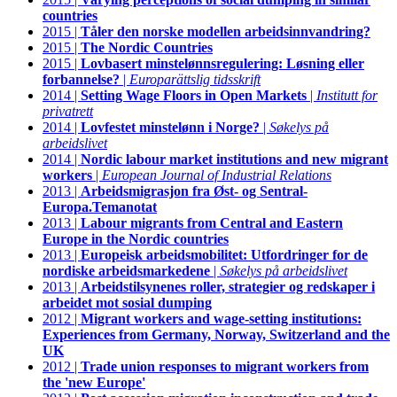
countries
2015 |
Tåler den norske modellen arbeidsinnvandring?
2015 |
The Nordic Countries
2015 |
Lovbasert minstelønnsregulering: Løsning eller
forbannelse?
|
Europarättslig tidsskrift
2014 |
Setting Wage Floors in Open Markets
|
Institutt for
privatrett
2014 |
Lovfestet minstelønn i Norge?
|
Søkelys på
arbeidslivet
2014 |
Nordic labour market institutions and new migrant
workers
|
European Journal of Industrial Relations
2013 |
Arbeidsmigrasjon fra Øst- og Sentral-
Europa.Temanotat
2013 |
Labour migrants from Central and Eastern
Europe in the Nordic countries
2013 |
Europeisk arbeidsmobilitet: Utfordringer for de
nordiske arbeidsmarkedene
|
Søkelys på arbeidslivet
2013 |
Arbeidstilsynenes roller, strategier og redskaper i
arbeidet mot sosial dumping
2012 |
Migrant workers and wage-setting institutions:
Experiences from Germany, Norway, Switzerland and the
UK
2012 |
Trade union responses to migrant workers from
the 'new Europe'