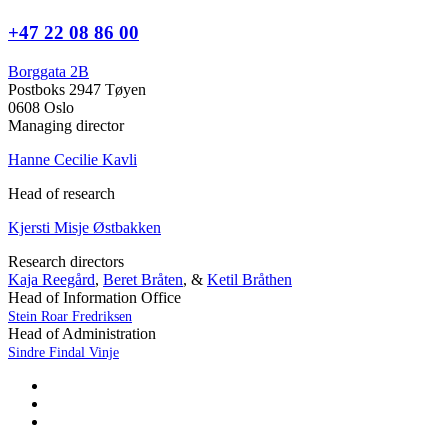
+47 22 08 86 00
Borggata 2B
Postboks 2947 Tøyen
0608 Oslo
Managing director
Hanne Cecilie Kavli
Head of research
Kjersti Misje Østbakken
Research directors
Kaja Reegård
,
Beret Bråten
, &
Ketil Bråthen
Head of Information Office
Stein Roar Fredriksen
Head of Administration
Sindre Findal Vinje