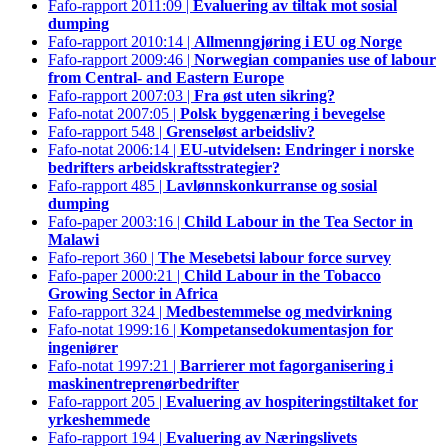
Fafo-rapport 2011:09 |
Evaluering av tiltak mot sosial
dumping
Fafo-rapport 2010:14 |
Allmenngjøring i EU og Norge
Fafo-rapport 2009:46 |
Norwegian companies use of labour
from Central- and Eastern Europe
Fafo-rapport 2007:03 |
Fra øst uten sikring?
Fafo-notat 2007:05 |
Polsk byggenæring i bevegelse
Fafo-rapport 548 |
Grenseløst arbeidsliv?
Fafo-notat 2006:14 |
EU-utvidelsen: Endringer i norske
bedrifters arbeidskraftsstrategier?
Fafo-rapport 485 |
Lavlønnskonkurranse og sosial
dumping
Fafo-paper 2003:16 |
Child Labour in the Tea Sector in
Malawi
Fafo-report 360 |
The Mesebetsi labour force survey
Fafo-paper 2000:21 |
Child Labour in the Tobacco
Growing Sector in Africa
Fafo-rapport 324 |
Medbestemmelse og medvirkning
Fafo-notat 1999:16 |
Kompetansedokumentasjon for
ingeniører
Fafo-notat 1997:21 |
Barrierer mot fagorganisering i
maskinentreprenørbedrifter
Fafo-rapport 205 |
Evaluering av hospiteringstiltaket for
yrkeshemmede
Fafo-rapport 194 |
Evaluering av Næringslivets