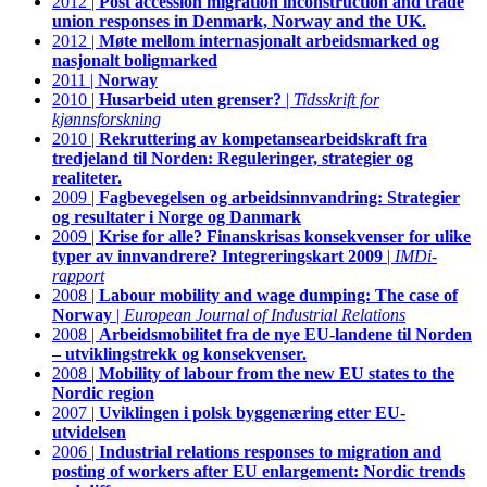
2012 |
Post accession migration inconstruction and trade
union responses in Denmark, Norway and the UK.
2012 |
Møte mellom internasjonalt arbeidsmarked og
nasjonalt boligmarked
2011 |
Norway
2010 |
Husarbeid uten grenser?
|
Tidsskrift for
kjønnsforskning
2010 |
Rekruttering av kompetansearbeidskraft fra
tredjeland til Norden: Reguleringer, strategier og
realiteter.
2009 |
Fagbevegelsen og arbeidsinnvandring: Strategier
og resultater i Norge og Danmark
2009 |
Krise for alle? Finanskrisas konsekvenser for ulike
typer av innvandrere? Integreringskart 2009
|
IMDi-
rapport
2008 |
Labour mobility and wage dumping: The case of
Norway
|
European Journal of Industrial Relations
2008 |
Arbeidsmobilitet fra de nye EU-landene til Norden
– utviklingstrekk og konsekvenser.
2008 |
Mobility of labour from the new EU states to the
Nordic region
2007 |
Uviklingen i polsk byggenæring etter EU-
utvidelsen
2006 |
Industrial relations responses to migration and
posting of workers after EU enlargement: Nordic trends