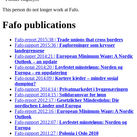
This person do not longer work at Fafo.
Fafo publications
Fafo-report 2015:38 |
Trade unions that cross borders
Fafo-rapport 2015:36 |
Fagforeninger som krysser
landegrensene
Fafo-paper 2014:21 |
European Minimum Wage: A Nordic
Outlook – an update
Fafo-notat 2014:20 |
Lovfestet minstelønn: Norden og
Europa – en oppdatering
Fafo-notat 2014:09 |
Kortere kjeder – mindre sosial
dumping?
Fafo-rapport 2014:14 |
Privatmarkedet i byggenæringen
Fafo-rapport 2014:15 |
Solidaransvar for lønn
Fafo-report 2012:17 |
Gesetzlicher Mindestlohn: Die
nordischen Länder und Europa
Fafo-report 2012:16 |
European Minimum Wage: A Nordic
Outlook
Fafo-rapport 2012:07 |
Lovfestet minstelønn: Norden og
Europa
Fafo-rapport 2011:27 |
Polonia i Oslo 2010