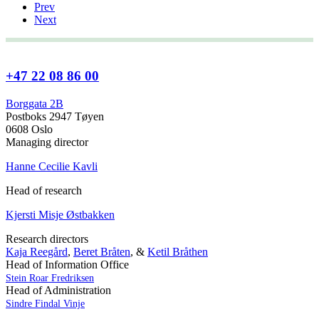
Prev
Next
+47 22 08 86 00
Borggata 2B
Postboks 2947 Tøyen
0608 Oslo
Managing director
Hanne Cecilie Kavli
Head of research
Kjersti Misje Østbakken
Research directors
Kaja Reegård
,
Beret Bråten
, &
Ketil Bråthen
Head of Information Office
Stein Roar Fredriksen
Head of Administration
Sindre Findal Vinje