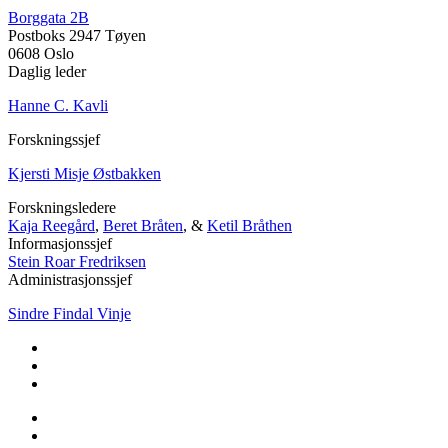
Borggata 2B
Postboks 2947 Tøyen
0608 Oslo
Daglig leder
Hanne C. Kavli
Forskningssjef
Kjersti Misje Østbakken
Forskningsledere
Kaja Reegård
,
Beret Bråten
, &
Ketil Bråthen
Informasjonssjef
Stein Roar Fredriksen
Administrasjonssjef
Sindre Findal Vinje