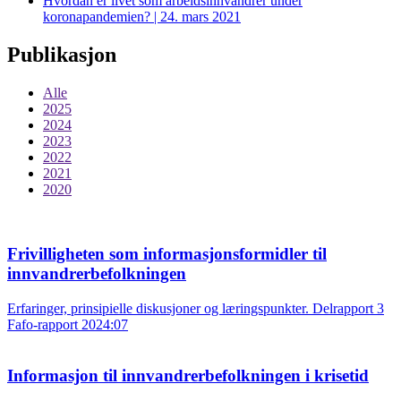
Hvordan er livet som arbeidsinnvandrer under
koronapandemien? | 24. mars 2021
Publikasjon
Alle
2025
2024
2023
2022
2021
2020
Frivilligheten som informasjonsformidler til
innvandrerbefolkningen
Erfaringer, prinsipielle diskusjoner og læringspunkter. Delrapport 3
Fafo-rapport 2024:07
Informasjon til innvandrerbefolkningen i krisetid