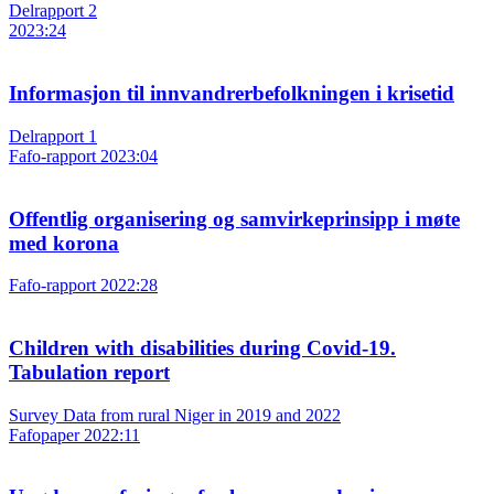
Delrapport 2
2023:24
Informasjon til innvandrerbefolkningen i krisetid
Delrapport 1
Fafo-rapport 2023:04
Offentlig organisering og samvirkeprinsipp i møte
med korona
Fafo-rapport 2022:28
Children with disabilities during Covid-19.
Tabulation report
Survey Data from rural Niger in 2019 and 2022
Fafopaper 2022:11