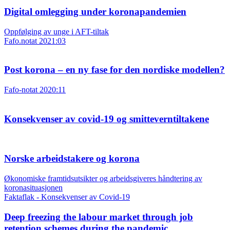
Digital omlegging under koronapandemien
Oppfølging av unge i AFT-tiltak
Fafo.notat 2021:03
Post korona – en ny fase for den nordiske modellen?
Fafo-notat 2020:11
Konsekvenser av covid-19 og smitteverntiltakene
Norske arbeidstakere og korona
Økonomiske framtidsutsikter og arbeidsgiveres håndtering av
koronasituasjonen
Faktaflak - Konsekvenser av Covid-19
Deep freezing the labour market through job
retention schemes during the pandemic