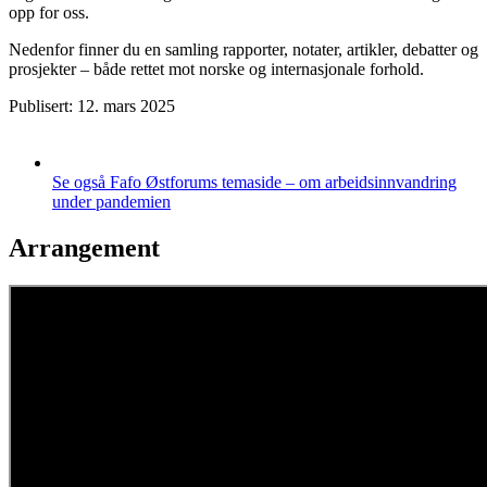
opp for oss.
Nedenfor finner du en samling rapporter, notater, artikler, debatter og
prosjekter – både rettet mot norske og internasjonale forhold.
Publisert: 12. mars 2025
Se også Fafo Østforums temaside – om arbeidsinnvandring
under pandemien
Arrangement