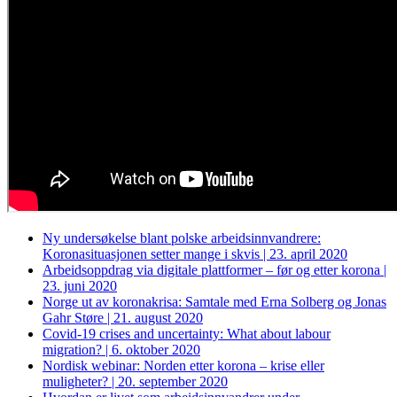
Ny undersøkelse blant polske arbeidsinnvandrere:
Koronasituasjonen setter mange i skvis | 23. april 2020
Arbeidsoppdrag via digitale plattformer – før og etter korona |
23. juni 2020
Norge ut av koronakrisa: Samtale med Erna Solberg og Jonas
Gahr Støre | 21. august 2020
Covid-19 crises and uncertainty: What about labour
migration? | 6. oktober 2020
Nordisk webinar: Norden etter korona – krise eller
muligheter? | 20. september 2020