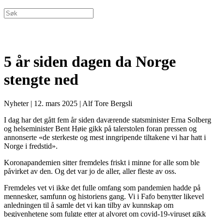
5 år siden dagen da Norge
stengte ned
Nyheter
|
12. mars 2025
|
Alf Tore Bergsli
I dag har det gått fem år siden daværende statsminister Erna Solberg
og helseminister Bent Høie gikk på talerstolen foran pressen og
annonserte «de sterkeste og mest inngripende tiltakene vi har hatt i
Norge i fredstid».
Koronapandemien sitter fremdeles friskt i minne for alle som ble
påvirket av den. Og det var jo de aller, aller fleste av oss.
Fremdeles vet vi ikke det fulle omfang som pandemien hadde på
mennesker, samfunn og historiens gang. Vi i Fafo benytter likevel
anledningen til å samle det vi kan tilby av kunnskap om
begivenhetene som fulgte etter at alvoret om covid-19-viruset gikk