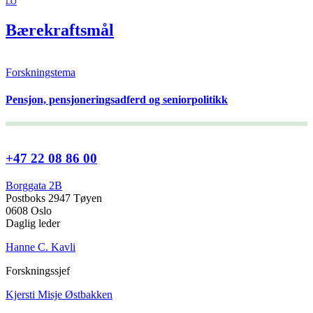
LO
Bærekraftsmål
Forskningstema
Pensjon, pensjoneringsadferd og seniorpolitikk
+47 22 08 86 00
Borggata 2B
Postboks 2947 Tøyen
0608 Oslo
Daglig leder
Hanne C. Kavli
Forskningssjef
Kjersti Misje Østbakken