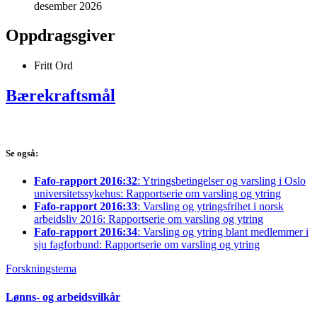
desember 2026
Oppdragsgiver
Fritt Ord
Bærekraftsmål
Se også:
Fafo-rapport 2016:32
: Ytringsbetingelser og varsling i Oslo
universitetssykehus: Rapportserie om varsling og ytring
Fafo-rapport 2016:33
: Varsling og ytringsfrihet i norsk
arbeidsliv 2016: Rapportserie om varsling og ytring
Fafo-rapport 2016:34
: Varsling og ytring blant medlemmer i
sju fagforbund: Rapportserie om varsling og ytring
Forskningstema
Lønns- og arbeidsvilkår