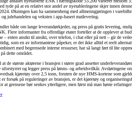
nedlige antallet nyetablerte ENK i næringskode 53.200 varierer mellom 
d tyde på at en relativt stor andel av nyetableringene skjer innen denne
ber 2024. Økningen kan ha sammenheng med allmenngjøringen i varebilbran
g julehandelen og veksten i app-basert matlevering.
dler både om lange leverandørkjeder, og press på gratis levering, mulig
. Flere informanter fra offentlige etater forteller at de opplever at bu
– enten ansikt til ansikt, over telefon, i chat eller på nett – gir de ve
g, som en av informantene påpeker, er det ikke alltid et reelt alternati
mbinert med begrensede interne ressurser, har så langt ført til lite op
 på dette området.
at de største aktørene i bransjen i større grad ansetter underleverandører 
ere uforstyrret og legger press på lønns- og arbeidsvilkår. Avsløringene 
 hovedsak kjøretøy over 2,5 tonn, foruten de nye HMS-kortene som gjelder
er forsøk på reguleringer av bransjen, er det kjøretøy og organiserings
e for at grensene bør senkes ytterligere, men først må man høste erfarin