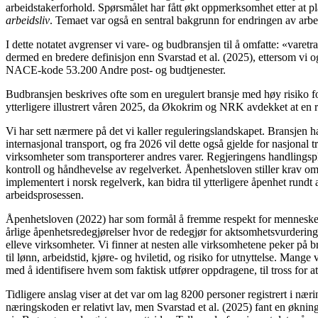
arbeidstakerforhold. Spørsmålet har fått økt oppmerksomhet etter at 
arbeidsliv
. Temaet var også en sentral bakgrunn for endringen av arbe
I dette notatet avgrenser vi vare- og budbransjen til å omfatte: «vare
dermed en bredere definisjon enn Svarstad et al. (2025), ettersom vi og
NACE-kode 53.200 Andre post- og budtjenester.
Budbransjen beskrives ofte som en uregulert bransje med høy risiko f
ytterligere illustrert våren 2025, da Økokrim og NRK avdekket at en r
Vi har sett nærmere på det vi kaller reguleringslandskapet. Bransjen ha
internasjonal transport, og fra 2026 vil dette også gjelde for nasjona
virksomheter som transporterer andres varer. Regjeringens handlingspla
kontroll og håndhevelse av regelverket. Åpenhetsloven stiller krav om
implementert i norsk regelverk, kan bidra til ytterligere åpenhet rund
arbeidsprosessen.
Åpenhetsloven (2022) har som formål å fremme respekt for menneskeret
årlige åpenhetsredegjørelser hvor de redegjør for aktsomhetsvurderinge
elleve virksomheter. Vi finner at nesten alle virksomhetene peker på 
til lønn, arbeidstid, kjøre- og hviletid, og risiko for utnyttelse. Man
med å identifisere hvem som faktisk utfører oppdragene, til tross for a
Tidligere anslag viser at det var om lag 8200 personer registrert i næ
næringskoden er relativt lav, men Svarstad et al. (2025) fant en øknin