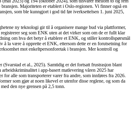
33 (mai 2023) og 194 (oktober 2024), som tilsvarer mellom to og fem
 bransjen. Majoriteten er etablert i Oslo-regionen. Vi finner også en
sjen, som ble kunngjort i god tid før iverksettelsen 1. juni 2025,
hetene ny teknologi gir til å organisere mange bud via plattformer,
d registrerer seg som ENK uten at det virker som om de er fullt klar
iledning om hva det betyr å etablere et ENK, og stiller kontrollspørsmål
v å la være å opprette et ENK, ettersom dette er en forutsetning for
pmerksomhet mot enkeltpersonforetak i bransjen. Mer kontroll og
(Svarstad et al., 2025). Samtidig er det fortsatt frustrasjon blant
om arbeidskriminalitet i app-basert matlevering våren 2025 har
 for alle som transporterer varer fra andre, som innføres fra 2026.
former som gjør at noen likevel er utenfor disse reglene, og som da
ger med den nye grensen på 2,5 tonn.