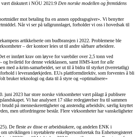
ar vært diskutert i NOU 2021:9
Den norske modellen og fremtidens
nsportmidler mot betaling fra en annen oppdragsgiver». Vi benytter
middel. Når vi ser på tallgrunnlaget, forholder vi oss i hovedsak til
assekampens artikkelserie om budbransjen i 2022. Problemene ble
somheter – der kontoer leies ut til andre sårbare arbeidere.
 Det er innført krav om løyve for varebiler over 2,5 tonn ved
øre- og hviletid for denne vektklassen, samt HMS-kort for
alle
ed a-krim-samarbeidet, ser ut til å bidra til styrket (tverretatlig)
forhold i leverandørkjeden. EUs plattformdirektiv, som forventes å bli
lt bruker teknologi og data til å styre og «optimalisere»
. juni 2023 har store norske virksomheter vært pålagt å publisere
slandskapet. Vi har analysert 17 slike redegjørelser fra til sammen
 brudd på menneskerettigheter og anstendig arbeidsliv, særlig knyttet
kjeden, men utfordringene består. Flere virksomheter har vanskeligheter
025). De fleste av disse er arbeidstakere, og andelen ENK i
 om utviklingen i nyetablerte enkeltpersonforetak fra Enhetsregisteret