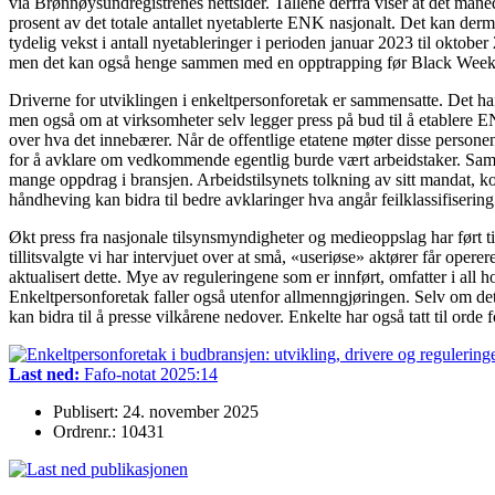
via Brønnøysundregistrenes nettsider. Tallene derfra viser at det må
prosent av det totale antallet nyetablerte ENK nasjonalt. Det kan derme
tydelig vekst i antall nyetableringer i perioden januar 2023 til okto
men det kan også henge sammen med en opptrapping før Black Week o
Driverne for utviklingen i enkeltpersonforetak er sammensatte. Det han
men også om at virksomheter selv legger press på bud til å etablere ENK
over hva det innebærer. Når de offentlige etatene møter disse personene 
for å avklare om vedkommende egentlig burde vært arbeidstaker. Samtidi
mange oppdrag i bransjen. Arbeidstilsynets tolkning av sitt mandat, ko
håndheving kan bidra til bedre avklaringer hva angår feilklassifisering
Økt press fra nasjonale tilsynsmyndigheter og medieoppslag har ført til 
tillitsvalgte vi har intervjuet over at små, «useriøse» aktører får oper
aktualisert dette. Mye av reguleringene som er innført, omfatter i all
Enkeltpersonforetak faller også utenfor allmenngjøringen. Selv om det 
kan bidra til å presse vilkårene nedover. Enkelte har også tatt til ord
Last ned:
Fafo-notat 2025:14
Publisert: 24. november 2025
Ordrenr.: 10431