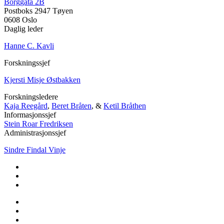
Borggata 2B
Postboks 2947 Tøyen
0608 Oslo
Daglig leder
Hanne C. Kavli
Forskningssjef
Kjersti Misje Østbakken
Forskningsledere
Kaja Reegård
,
Beret Bråten
, &
Ketil Bråthen
Informasjonssjef
Stein Roar Fredriksen
Administrasjonssjef
Sindre Findal Vinje