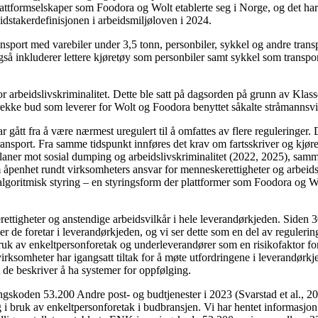
plattformselskaper som Foodora og Wolt etablerte seg i Norge, og det h
idstakerdefinisjonen i arbeidsmiljøloven i 2024.
transport med varebiler under 3,5 tonn, personbiler, sykkel og andre tra
så inkluderer lettere kjøretøy som personbiler samt sykkel som transport
or arbeidslivskriminalitet. Dette ble satt på dagsorden på grunn av Kl
ekke bud som leverer for Wolt og Foodora benyttet såkalte stråmannsvirk
r gått fra å være nærmest uregulert til å omfattes av flere reguleringer.
l transport. Fra samme tidspunkt innføres det krav om fartsskriver og kj
ner mot sosial dumping og arbeidslivskriminalitet (2022, 2025), sammen m
 åpenhet rundt virksomheters ansvar for menneskerettigheter og arbeids
t algoritmisk styring – en styringsform der plattformer som Foodora og Wo
tigheter og anstendige arbeidsvilkår i hele leverandørkjeden. Siden 30
r de foretar i leverandørkjeden, og vi ser dette som en del av regulering
bruk av enkeltpersonforetak og underleverandører som en risikofaktor for
ge virksomheter har igangsatt tiltak for å møte utfordringene i leverandør
t de beskriver å ha systemer for oppfølging.
ringskoden 53.200 Andre post- og budtjenester i 2023 (Svarstad et al., 2
g i bruk av enkeltpersonforetak i budbransjen. Vi har hentet informasjon