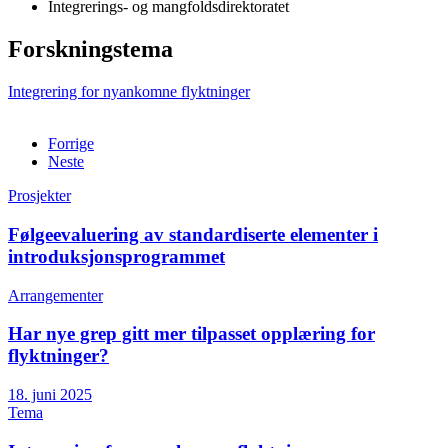
Integrerings- og mangfoldsdirektoratet
Forskningstema
Integrering for nyankomne flyktninger
Forrige
Neste
Prosjekter
Følgeevaluering av standardiserte elementer i
introduksjonsprogrammet
Arrangementer
Har nye grep gitt mer tilpasset opplæring for
flyktninger?
18. juni 2025
Tema