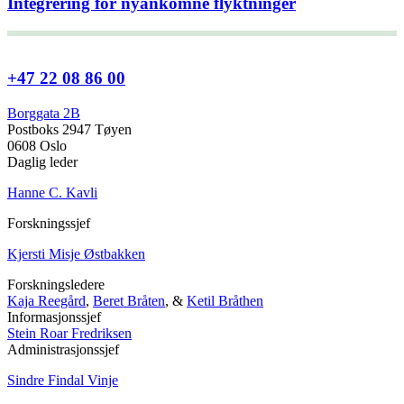
Integrering for nyankomne flyktninger
+47 22 08 86 00
Borggata 2B
Postboks 2947 Tøyen
0608 Oslo
Daglig leder
Hanne C. Kavli
Forskningssjef
Kjersti Misje Østbakken
Forskningsledere
Kaja Reegård
,
Beret Bråten
, &
Ketil Bråthen
Informasjonssjef
Stein Roar Fredriksen
Administrasjonssjef
Sindre Findal Vinje