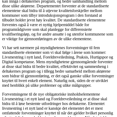
kan inngå i deltakernes program, og bedre samhandling mellom
disse ulike aktørene. Departementet forventer at de standardiserte
elementene skal bidra til å utjevne kvalitetsforskjeller mellom
kommuner som tilbyr introduksjonsprogram i den forstand at
tilbudet holder jevnt høy kvalitet. De standardiserte elementene
forventes også å være et nyttig hjelpemiddel både for
programrådgivere som skal planlegge for differensierte
kvalifiseringsløp, og for andre ansatte i og utenfor kommunene som
er viktige for gjennomføringen av de ulike elementene.
Vi har sett nærmere på myndighetenes forventninger til fem
standardiserte elementer som vi skal følge i årene som kommer:
Livsmestring i nytt land, Foreldreveiledning, Praksis, Hurtigspor og
Digital kompetanse. Mens myndighetene gjennomgående forventer
at disse skal bidra til bedre kvalitet, effektivitet og sammenheng i
deltakernes program og i tillegg bedre samarbeid mellom aktørene
som bidrar til gjennomføring, er det også ganske ulike forventninger
knyttet til hvert enkelt element. Naturlig nok, siden de er utviklet
med henblikk på ulike problemer og ulike målgrupper.
Forventningene til de nye obligatoriske innholdselementene
Livsmestring i et nytt land og Foreldreveiledning er at disse skal
bidra til å løse bestemte utfordringer hos deltakerne. Elementet
livsmestring i et nytt land er kanskje det elementet det er mest
omfattende forventninger knyttet til når det gjelder hvilket personlig