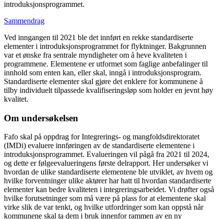
introduksjonsprogrammet.
Sammendrag
Ved inngangen til 2021 ble det innført en rekke standardiserte
elementer i introduksjonsprogrammet for flyktninger. Bakgrunnen
var et ønske fra sentrale myndigheter om å heve kvaliteten i
programmene. Elementene er utformet som faglige anbefalinger til
innhold som enten kan, eller skal, inngå i introduksjonsprogram.
Standardiserte elementer skal gjøre det enklere for kommunene å
tilby individuelt tilpassede kvalifiseringsløp som holder en jevnt høy
kvalitet.
Om undersøkelsen
Fafo skal på oppdrag for Integrerings- og mangfoldsdirektoratet
(IMDi) evaluere innføringen av de standardiserte elementene i
introduksjonsprogrammet. Evalueringen vil pågå fra 2021 til 2024,
og dette er følgeevalueringens første delrapport. Her undersøker vi
hvordan de ulike standardiserte elementene ble utviklet, av hvem og
hvilke forventninger ulike aktører har hatt til hvordan standardiserte
elementer kan bedre kvaliteten i integreringsarbeidet. Vi drøfter også
hvilke forutsetninger som må være på plass for at elementene skal
virke slik de var tenkt, og hvilke utfordringer som kan oppstå når
kommunene skal ta dem i bruk innenfor rammen av en ny