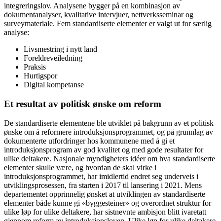
integreringslov. Analysene bygger på en kombinasjon av
dokumentanalyser, kvalitative intervjuer, nettverksseminar og
surveymateriale. Fem standardiserte elementer er valgt ut for særlig
analyse:
Livsmestring i nytt land
Foreldreveiledning
Praksis
Hurtigspor
Digital kompetanse
Et resultat av politisk ønske om reform
De standardiserte elementene ble utviklet på bakgrunn av et politisk
ønske om å reformere introduksjonsprogrammet, og på grunnlag av
dokumenterte utfordringer hos kommunene med å gi et
introduksjonsprogram av god kvalitet og med gode resultater for
ulike deltakere. Nasjonale myndigheters idéer om hva standardiserte
elementer skulle være, og hvordan de skal virke i
introduksjonsprogrammet, har imidlertid endret seg underveis i
utviklingsprosessen, fra starten i 2017 til lansering i 2021. Mens
departementet opprinnelig ønsket at utviklingen av standardiserte
elementer både kunne gi «byggesteiner» og overordnet struktur for
ulike løp for ulike deltakere, har sistnevnte ambisjon blitt ivaretatt
gjennom reform av introduksjonsloven. Ulike løp for ulike deltakere