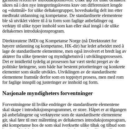
sikres nå i den nye integreringslovens krav om differensiert lengde
og «sluttmål» for ulike deltakergrupper, hovedsakelig delt inn etter
medbrakt utdanning og kompetanse. De standardiserte elementene
ble så utviklet videre til å ta form som faglige anbefalinger og
verktøy til ulike typer innhold som kan eller skal inngå i de ulike
deltakernes introduksjonsprogram.
Direktoratene IMDi og Kompetanse Norge (nå Direktoratet for
høyere utdanning og kompetanse, HK-dir) har ledet arbeidet med å
lage de standardiserte elementene, men også involvert et bredt lag av
aktører fra ulike tjenester og myndighetsnivå i utviklingsprosessen.
Det er imidlertid tydelig at prosessen har vært sterkt preget av de
politiske føringene, som både har bestemt prioriteringer og konkrete
elementer som skulle utvikles. Utviklingen av de standardiserte
elementene framstår derfor som en toppstyrt prosess, men med rom
for faglige innspill og justeringer av innhold og form.
Nasjonale myndigheters forventninger
Forventningene til hvilke endringer de standardiserte elementene
skal skape i introduksjonsprogrammet, er store. Håpet er at tilgangen
på anbefalingene og verktøyene som de standardiserte elementene
gir, skal føre til mer målretting av deltakernes introduksjonsprogram,
økt kompetanse hos de som skal iverksette ulike tiltak og tilbud som