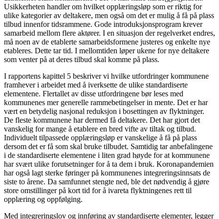
Usikkerheten handler om hvilket opplæringsløp som er riktig for
ulike kategorier av deltakere, men også om det er mulig å få på plass
tilbud innenfor tidsrammene. Gode introduksjonsprogram krever
samarbeid mellom flere aktører. I en situasjon der regelverket endres,
må noen av de etablerte samarbeidsformene justeres og enkelte nye
etableres. Dette tar tid. I mellomtiden løper ukene for nye deltakere
som venter på at deres tilbud skal komme på plass.
I rapportens kapittel 5 beskriver vi hvilke utfordringer kommunene
framhever i arbeidet med å iverksette de ulike standardiserte
elementene. Flertallet av disse utfordringene bør leses med
kommunenes mer generelle rammebetingelser in mente. Det er har
vært en betydelig nasjonal reduksjon i bosettingen av flyktninger.
De fleste kommunene har dermed få deltakere. Det har gjort det
vanskelig for mange å etablere en bred vifte av tiltak og tilbud.
Individuelt tilpassede opplæringsløp er vanskelige å få på plass
dersom det er få som skal bruke tilbudet. Samtidig tar anbefalingene
i de standardiserte elementene i liten grad høyde for at kommunene
har svært ulike forutsetninger for å ta dem i bruk. Koronapandemien
har også lagt sterke føringer på kommunenes integreringsinnsats de
siste to årene. Da samfunnet stengte ned, ble det nødvendig å gjøre
store omstillinger på kort tid for å ivareta flyktningenes rett til
opplæring og oppfølging.
Med integreringslov og innføring av standardiserte elementer, legger