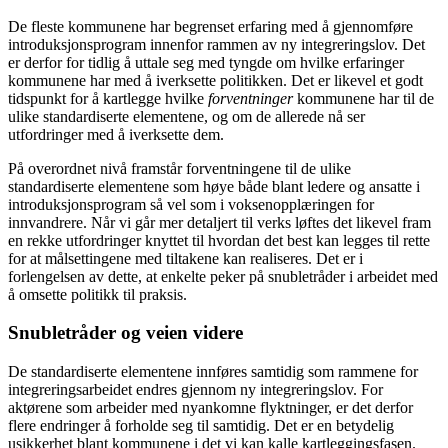
De fleste kommunene har begrenset erfaring med å gjennomføre
introduksjonsprogram innenfor rammen av ny integreringslov. Det
er derfor for tidlig å uttale seg med tyngde om hvilke erfaringer
kommunene har med å iverksette politikken. Det er likevel et godt
tidspunkt for å kartlegge hvilke
forventninger
kommunene har til de
ulike standardiserte elementene, og om de allerede nå ser
utfordringer med å iverksette dem.
På overordnet nivå framstår forventningene til de ulike
standardiserte elementene som høye både blant ledere og ansatte i
introduksjonsprogram så vel som i voksenopplæringen for
innvandrere. Når vi går mer detaljert til verks løftes det likevel fram
en rekke utfordringer knyttet til hvordan det best kan legges til rette
for at målsettingene med tiltakene kan realiseres. Det er i
forlengelsen av dette, at enkelte peker på snubletråder i arbeidet med
å omsette politikk til praksis.
Snubletråder og veien videre
De standardiserte elementene innføres samtidig som rammene for
integreringsarbeidet endres gjennom ny integreringslov. For
aktørene som arbeider med nyankomne flyktninger, er det derfor
flere endringer å forholde seg til samtidig. Det er en betydelig
usikkerhet blant kommunene i det vi kan kalle kartleggingsfasen.