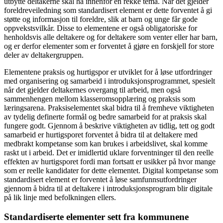
utbytte deltakerne skal ha innenfor en rekke tema. Når det gjelder
foreldreveiledning som standardisert element er dette forventet å gi
støtte og informasjon til foreldre, slik at barn og unge får gode
oppvekstsvilkår. Disse to elementene er også obligatoriske for
henholdsvis alle deltakere og for deltakere som venter eller har barn,
og er derfor elementer som er forventet å gjøre en forskjell for store
deler av deltakergruppen.
Elementene praksis og hurtigspor er utviklet for å løse utfordringer
med organisering og samarbeid i introduksjonsprogrammet, spesielt
når det gjelder deltakernes overgang til arbeid, men også
sammenhengen mellom klasseromsopplæring og praksis som
læringsarena. Praksiselementet skal bidra til å fremheve viktigheten
av tydelig definerte formål og bedre samarbeid for at praksis skal
fungere godt. Gjennom å beskrive viktigheten av tidlig, tett og godt
samarbeid er hurtigsporet forventet å bidra til at deltakere med
medbrakt kompetanse som kan brukes i arbeidslivet, skal komme
raskt ut i arbeid. Det er imidlertid uklare forventninger til den reelle
effekten av hurtigsporet fordi man fortsatt er usikker på hvor mange
som er reelle kandidater for dette elementet. Digital kompetanse som
standardisert element er forventet å løse samfunnsutfordringer
gjennom å bidra til at deltakere i introduksjonsprogram blir digitale
på lik linje med befolkningen ellers.
Standardiserte elementer sett fra kommunene