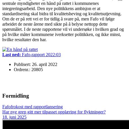
sentrale myndigheter en hånd på rattet i kommunenes
integreringsarbeid. Den nye politikkens ambisjon er at
standardisering skal bidra til kvalitetsheving og kvalitetsutjevning.
Om de er på rett vei er for tidlig å svare på, men Fafo vil følge
arbeidet de neste årene med sikte på å belyse nettopp dette
spørsmålet. I de neste rapportene vil vi undersøke i hvilken grad og
på hvilke måter kommunene iverksetter politikken, og ikke minst,
hvilke resultater den har.
Last ned:
Fafo-rapport 2022:03
Publisert: 26. april 2022
Ordrenr.: 20805
Formidling
Fafofrokost med rapportlansering
Har nye grep gitt mer tilpasset opplæring for flyktninger?
18. juni 2025