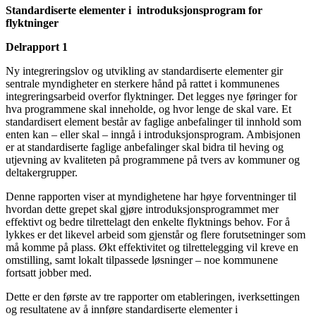
Standardiserte elementer i introduksjonsprogram for
flyktninger
Delrapport 1
Ny integreringslov og utvikling av standardiserte elementer gir
sentrale myndigheter en sterkere hånd på rattet i kommunenes
integreringsarbeid overfor flyktninger. Det legges nye føringer for
hva programmene skal inneholde, og hvor lenge de skal vare. Et
standardisert element består av faglige anbefalinger til innhold som
enten kan – eller skal – inngå i introduksjonsprogram. Ambisjonen
er at standardiserte faglige anbefalinger skal bidra til heving og
utjevning av kvaliteten på programmene på tvers av kommuner og
deltakergrupper.
Denne rapporten viser at myndighetene har høye forventninger til
hvordan dette grepet skal gjøre introduksjonsprogrammet mer
effektivt og bedre tilrettelagt den enkelte flyktnings behov. For å
lykkes er det likevel arbeid som gjenstår og flere forutsetninger som
må komme på plass. Økt effektivitet og tilrettelegging vil kreve en
omstilling, samt lokalt tilpassede løsninger – noe kommunene
fortsatt jobber med.
Dette er den første av tre rapporter om etableringen, iverksettingen
og resultatene av å innføre standardiserte elementer i