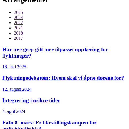
Arrangementer
2025
2024
2022
2021
2018
2017
Har nye grep gitt mer tilpasset opplæring for
flyktninger?
16. mai 2025
Flyktningedebatten: Hvem skal vi åpne dørene for?
12. august 2024
Integrering i usikre tider
4. april 2024
Fafo 8. mars: Er likestillingskampen for
individualistisk?