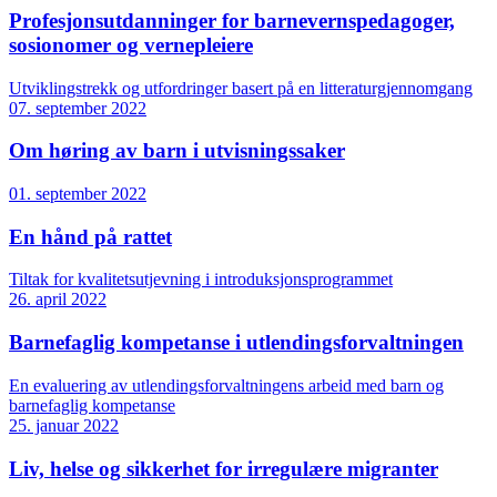
Profesjonsutdanninger for barnevernspedagoger,
sosionomer og vernepleiere
Utviklingstrekk og utfordringer basert på en litteraturgjennomgang
07. september 2022
Om høring av barn i utvisningssaker
01. september 2022
En hånd på rattet
Tiltak for kvalitetsutjevning i introduksjonsprogrammet
26. april 2022
Barnefaglig kompetanse i utlendingsforvaltningen
En evaluering av utlendingsforvaltningens arbeid med barn og
barnefaglig kompetanse
25. januar 2022
Liv, helse og sikkerhet for irregulære migranter