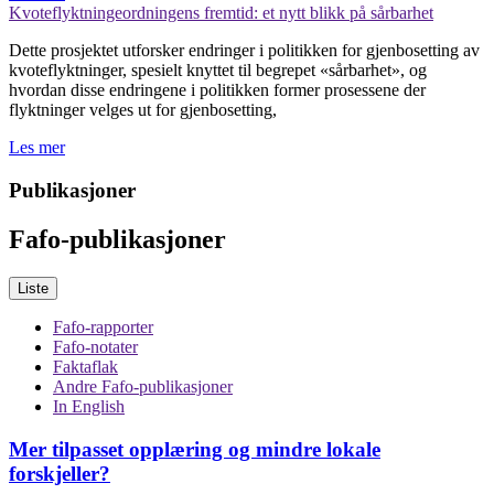
Kvoteflyktningeordningens fremtid: et nytt blikk på sårbarhet
Dette prosjektet utforsker endringer i politikken for gjenbosetting av
kvoteflyktninger, spesielt knyttet til begrepet «sårbarhet», og
hvordan disse endringene i politikken former prosessene der
flyktninger velges ut for gjenbosetting,
Les mer
Publikasjoner
Fafo-publikasjoner
Liste
Fafo-rapporter
Fafo-notater
Faktaflak
Andre Fafo-publikasjoner
In English
Mer tilpasset opplæring og mindre lokale
forskjeller?