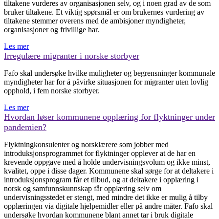
tiltakene vurderes av organisasjonen selv, og i noen grad av de som
bruker tiltakene. Et viktig spørsmål er om brukernes vurdering av
tiltakene stemmer overens med de ambisjoner myndigheter,
organisasjoner og frivillige har.
Les mer
Irregulære migranter i norske storbyer
Fafo skal undersøke hvilke muligheter og begrensninger kommunale
myndigheter har for å påvirke situasjonen for migranter uten lovlig
opphold, i fem norske storbyer.
Les mer
Hvordan løser kommunene opplæring for flyktninger under
pandemien?
Flyktningkonsulenter og norsklærere som jobber med
introduksjonsprogrammet for flyktninger opplever at de har en
krevende oppgave med å holde undervisningsvolum og ikke minst,
kvalitet, oppe i disse dager. Kommunene skal sørge for at deltakere i
introduksjonsprogram får et tilbud, og at deltakere i opplæring i
norsk og samfunnskunnskap får opplæring selv om
undervisningsstedet er stengt, med mindre det ikke er mulig å tilby
opplæringen via digitale hjelpemidler eller på andre måter. Fafo skal
undersøke hvordan kommunene blant annet tar i bruk digitale