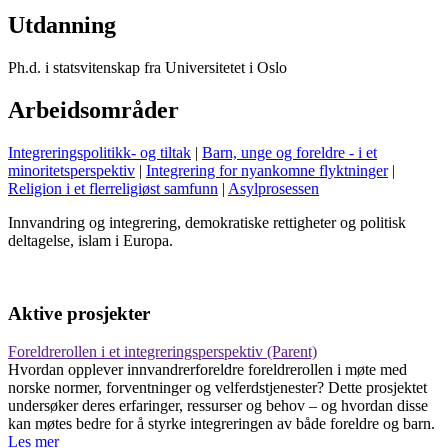
Utdanning
Ph.d. i statsvitenskap fra Universitetet i Oslo
Arbeidsområder
Integreringspolitikk- og tiltak
|
Barn, unge og foreldre - i et
minoritetsperspektiv
|
Integrering for nyankomne flyktninger
|
Religion i et flerreligiøst samfunn
|
Asylprosessen
Innvandring og integrering, demokratiske rettigheter og politisk
deltagelse, islam i Europa.
Aktive prosjekter
Foreldrerollen i et integreringsperspektiv (Parent)
Hvordan opplever innvandrerforeldre foreldrerollen i møte med
norske normer, forventninger og velferdstjenester? Dette prosjektet
undersøker deres erfaringer, ressurser og behov – og hvordan disse
kan møtes bedre for å styrke integreringen av både foreldre og barn.
Les mer