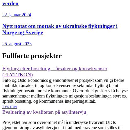
verden
22. januar 2024
Nytt notat om mottak av ukrainske flyktninger i
Norge og Sverige
25. august 2023
Fullførte prosjekter
Flytting etter bosetting – årsaker og konsekvenser
(FLYTTKON)
Fafo og Oslo Economics gjennomfører et prosjekt som vil gi bedre
innblikk i årsaker til og konsekvenser av sekundærflytting blant
flyktninger bosatt i norske kommuner. Overordnet ønsker vi å belyse
sammenhenger mellom flyktningers migrasjonsbeslutninger, styrt og
spredt bosetting, og kommunenes integreringstiltak.
Les mer
Evaluering av kvaliteten på asylintervju
Prosjektet har som overordnet mål å undersøke hvorvidt UDIs
gjennomføring av asylintervju er i tråd med kravene som stilles til