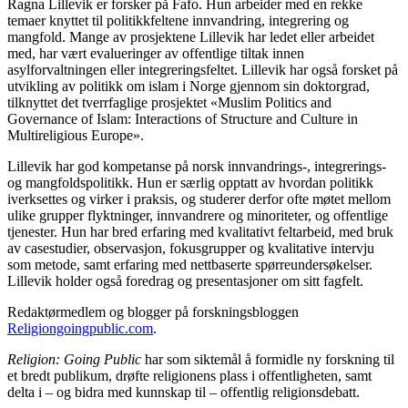
Ragna Lillevik er forsker på Fafo. Hun arbeider med en rekke
temaer knyttet til politikkfeltene innvandring, integrering og
mangfold. Mange av prosjektene Lillevik har ledet eller arbeidet
med, har vært evalueringer av offentlige tiltak innen
asylforvaltningen eller integreringsfeltet. Lillevik har også forsket på
utvikling av politikk om islam i Norge gjennom sin doktorgrad,
tilknyttet det tverrfaglige prosjektet «Muslim Politics and
Governance of Islam: Interactions of Structure and Culture in
Multireligious Europe».
Lillevik har god kompetanse på norsk innvandrings-, integrerings-
og mangfoldspolitikk. Hun er særlig opptatt av hvordan politikk
iverksettes og virker i praksis, og studerer derfor ofte møtet mellom
ulike grupper flyktninger, innvandrere og minoriteter, og offentlige
tjenester. Hun har bred erfaring med kvalitativt feltarbeid, med bruk
av casestudier, observasjon, fokusgrupper og kvalitative intervju
som metode, samt erfaring med nettbaserte spørreundersøkelser.
Lillevik holder også foredrag og presentasjoner om sitt fagfelt.
Redaktørmedlem og blogger på forskningsbloggen
Religiongoingpublic.com
.
Religion: Going Public
har som siktemål å formidle ny forskning til
et bredt publikum, drøfte religionens plass i offentligheten, samt
delta i – og bidra med kunnskap til – offentlig religionsdebatt.