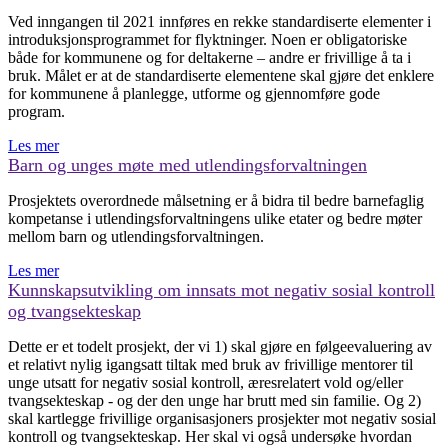
Ved inngangen til 2021 innføres en rekke standardiserte elementer i
introduksjonsprogrammet for flyktninger. Noen er obligatoriske
både for kommunene og for deltakerne – andre er frivillige å ta i
bruk. Målet er at de standardiserte elementene skal gjøre det enklere
for kommunene å planlegge, utforme og gjennomføre gode
program.
Les mer
Barn og unges møte med utlendingsforvaltningen
Prosjektets overordnede målsetning er å bidra til bedre barnefaglig
kompetanse i utlendingsforvaltningens ulike etater og bedre møter
mellom barn og utlendingsforvaltningen.
Les mer
Kunnskapsutvikling om innsats mot negativ sosial kontroll
og tvangsekteskap
Dette er et todelt prosjekt, der vi 1) skal gjøre en følgeevaluering av
et relativt nylig igangsatt tiltak med bruk av frivillige mentorer til
unge utsatt for negativ sosial kontroll, æresrelatert vold og/eller
tvangsekteskap - og der den unge har brutt med sin familie. Og 2)
skal kartlegge frivillige organisasjoners prosjekter mot negativ sosial
kontroll og tvangsekteskap. Her skal vi også undersøke hvordan