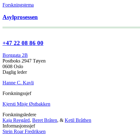
Forskningstema
Asylprosessen
+47 22 08 86 00
Borggata 2B
Postboks 2947 Tøyen
0608 Oslo
Daglig leder
Hanne C. Kavli
Forskningssjef
Kjersti Misje Østbakken
Forskningsledere
Kaja Reegård
,
Beret Bråten
, &
Ketil Bråthen
Informasjonssjef
Stein Roar Fredriksen
Administrasjonssjef