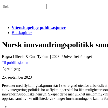
Vitenskapelige publikasjoner
Bokkapitler
Norsk innvandringspolitikk som
Ragna Lillevik & Guri Tyldum
|
2023
|
Universitetsforlaget
Til publikasjonen
Åpen tilgang
25. september 2023
Personer med flyktningbakgrunn står i større grad utenfor arbeidsliv
aktiv integreringspolitikk for at flyktninger skal ha like muligheter s
innvandringspolitiske hensyn. Skaper dette mer ulikhet mellom flyktning
oppstår, samt hvilke utilsiktede virkninger innstrammingene kan ha for