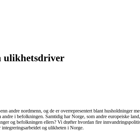
 ulikhetsdriver
et enn andre nordmenn, og de er overrepresentert blant husholdninger me
om andre i befolkningen. Samtidig har Norge, som andre europeiske land, 
er og befolkningen ellers? Vi drøfter hvordan fire innvandringspolitiske
 integreringsarbeidet og ulikheten i Norge.