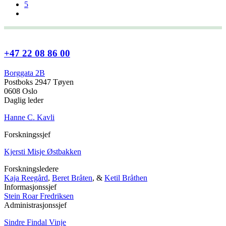
5
+47 22 08 86 00
Borggata 2B
Postboks 2947 Tøyen
0608 Oslo
Daglig leder
Hanne C. Kavli
Forskningssjef
Kjersti Misje Østbakken
Forskningsledere
Kaja Reegård
,
Beret Bråten
, &
Ketil Bråthen
Informasjonssjef
Stein Roar Fredriksen
Administrasjonssjef
Sindre Findal Vinje