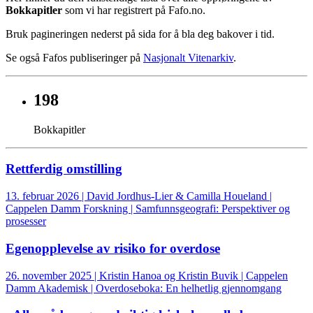
Bokkapitler
som vi har registrert på Fafo.no.
Bruk pagineringen nederst på sida for å bla deg bakover i tid.
Se også Fafos publiseringer på
Nasjonalt Vitenarkiv
.
198
Bokkapitler
Rettferdig omstilling
13. februar 2026 | David Jordhus-Lier & Camilla Houeland |
Cappelen Damm Forskning | Samfunnsgeografi: Perspektiver og
prosesser
Egenopplevelse av risiko for overdose
26. november 2025 | Kristin Hanoa og Kristin Buvik | Cappelen
Damm Akademisk | Overdoseboka: En helhetlig gjennomgang