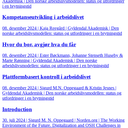
Akademisk | Den norske arbeidslivsmodellen: status og utfordringer
i en brytningstid
Kompetanseutvikling i arbeidslivet
08. desember 2024 | Kaja Reegård | Gyldendal Akademisk | Den
norske arbeidslivsmodellen: status og utfordringer i en brytningstid
Hvor du bor, avgjør hva du får
08. desember 2024 | Ester Bøckmann, Johanne Stenseth Huseby &
Marte Rønning | Gyldendal Akademisk | Den norske
arbeidslivsmodellen: status og utfordringer i en brytningstid
Plattformbasert kontroll i arbeidslivet
08. desember 2024 | Sigurd M.N. Oppegaard & Kristin Jesnes |
Gyldendal Akademisk | Den norske arbeidslivsmodellen: status og
utfordringer i en brytningstid
Introduction
30. juli 2024 | Sigurd M. N. Oppegaard | Norden.org | The Working
Environment of the Future. Digitalization and OSH Challenges in