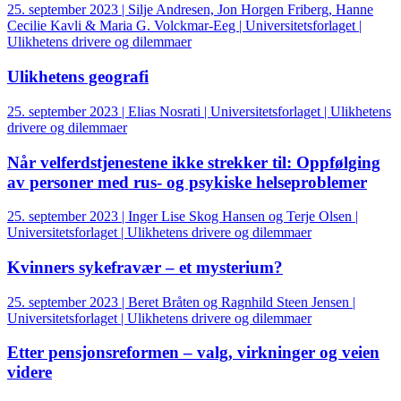
25. september 2023 | Silje Andresen, Jon Horgen Friberg, Hanne
Cecilie Kavli & Maria G. Volckmar-Eeg | Universitetsforlaget |
Ulikhetens drivere og dilemmaer
Ulikhetens geografi
25. september 2023 | Elias Nosrati | Universitetsforlaget | Ulikhetens
drivere og dilemmaer
Når velferdstjenestene ikke strekker til: Oppfølging
av personer med rus- og psykiske helseproblemer
25. september 2023 | Inger Lise Skog Hansen og Terje Olsen |
Universitetsforlaget | Ulikhetens drivere og dilemmaer
Kvinners sykefravær – et mysterium?
25. september 2023 | Beret Bråten og Ragnhild Steen Jensen |
Universitetsforlaget | Ulikhetens drivere og dilemmaer
Etter pensjonsreformen – valg, virkninger og veien
videre