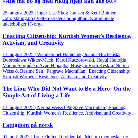
«Alle må bo og med riktig hjelp kan alle bo.»
25. august 2025 | Inger Lise Skog Hansen & Ketil Bråthen |
Cdforskning.no | Velferdsstatens boligtilbud: Kommunale
utleieboliger i Norge
Enacting Citizenship: Kurdish Women’s Resilience,
Activism, and Creativity
13. august 2025 | Wendelmoet Hamelink, Joanna Bocheńska,
Dobrosława Wiktor-Mach, Karol Kaczorowski, Hayal Hanoğlu,
Marcin Skupiński, Azad Hajiagha, Hüseyin Rodi Keskin, Nerina
Weiss & Besime Şen | Palgrave Macmillan | Enacting Citizenship:
Kurdish Women's Resilience, Activism and Creativity
The Lion Who Did Not Want to Be a Hero: On the
Simple Act of Living a Life
13. august 2025 | Nerina Weiss | Palgrave Macmillan | Enacting
Citizenship: Kurdish Women's Resilience, Activism and Creativity
Fattigdom på norsk
01. april 2025 | Tone Fløtten | Gyldendal | Mellom mennesker og