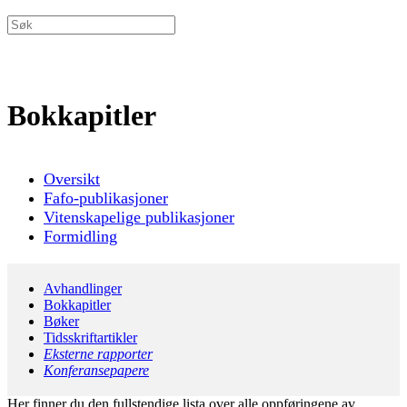
Bokkapitler
Oversikt
Fafo-publikasjoner
Vitenskapelige publikasjoner
Formidling
Avhandlinger
Bokkapitler
Bøker
Tidsskriftartikler
Eksterne rapporter
Konferansepapere
Her finner du den fullstendige lista over alle oppføringene av