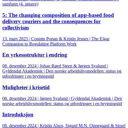
samfunn (4. utgave)
5: The changing composition of app-based food
delivery couriers and the consequences for
collectivism
13. mars 2025 | Cosmin Popan & Kristin Jesnes | The Elgar
Companion to Regulating Platform Work
En yrkessstruktur i endring
08. desember 2024 | Johan Røed Steen & Jørgen Svalund |
Gyldendal Akademisk | Den norske arbeidslivsmodellen: status og
utfordringer i en brytningstid
Muligheter i krisetid
08. desember 2024 | Jørgen Svalund | Gyldendal Akademisk | Den
norske arbeidslivsmodellen: status og utfordringer i en brytningstid
Introduksjon
08. desember 2024 | Kristin Alsos, Sigurd M.N. Oppegaard & Sissel