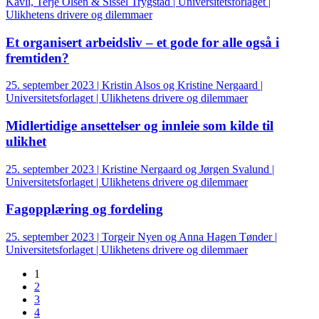
Kavli, Terje Olsen & Sissel Trygstad | Universitetsforlaget |
Ulikhetens drivere og dilemmaer
Et organisert arbeidsliv – et gode for alle også i
fremtiden?
25. september 2023 | Kristin Alsos og Kristine Nergaard |
Universitetsforlaget | Ulikhetens drivere og dilemmaer
Midlertidige ansettelser og innleie som kilde til
ulikhet
25. september 2023 | Kristine Nergaard og Jørgen Svalund |
Universitetsforlaget | Ulikhetens drivere og dilemmaer
Fagopplæring og fordeling
25. september 2023 | Torgeir Nyen og Anna Hagen Tønder |
Universitetsforlaget | Ulikhetens drivere og dilemmaer
1
2
3
4