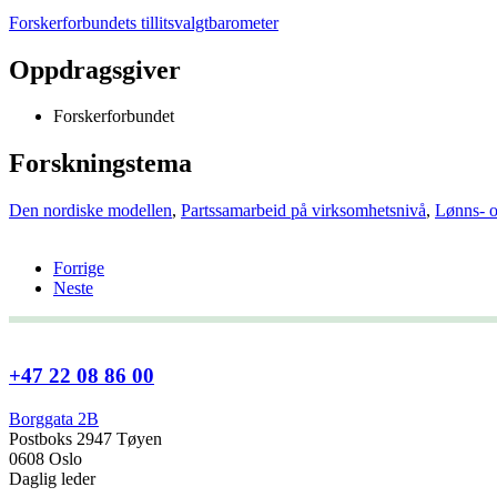
Forskerforbundets tillitsvalgtbarometer
Oppdragsgiver
Forskerforbundet
Forskningstema
Den nordiske modellen
,
Partssamarbeid på virksomhetsnivå
,
Lønns- o
Forrige
Neste
+47 22 08 86 00
Borggata 2B
Postboks 2947 Tøyen
0608 Oslo
Daglig leder