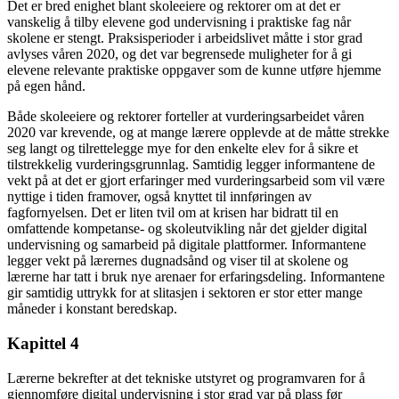
Det er bred enighet blant skoleeiere og rektorer om at det er
vanskelig å tilby elevene god undervisning i praktiske fag når
skolene er stengt. Praksisperioder i arbeidslivet måtte i stor grad
avlyses våren 2020, og det var begrensede muligheter for å gi
elevene relevante praktiske oppgaver som de kunne utføre hjemme
på egen hånd.
Både skoleeiere og rektorer forteller at vurderingsarbeidet våren
2020 var krevende, og at mange lærere opplevde at de måtte strekke
seg langt og tilrettelegge mye for den enkelte elev for å sikre et
tilstrekkelig vurderingsgrunnlag. Samtidig legger informantene de
vekt på at det er gjort erfaringer med vurderingsarbeid som vil være
nyttige i tiden framover, også knyttet til innføringen av
fagfornyelsen. Det er liten tvil om at krisen har bidratt til en
omfattende kompetanse- og skoleutvikling når det gjelder digital
undervisning og samarbeid på digitale plattformer. Informantene
legger vekt på lærernes dugnadsånd og viser til at skolene og
lærerne har tatt i bruk nye arenaer for erfaringsdeling. Informantene
gir samtidig uttrykk for at slitasjen i sektoren er stor etter mange
måneder i konstant beredskap.
Kapittel 4
Lærerne bekrefter at det tekniske utstyret og programvaren for å
gjennomføre digital undervisning i stor grad var på plass før