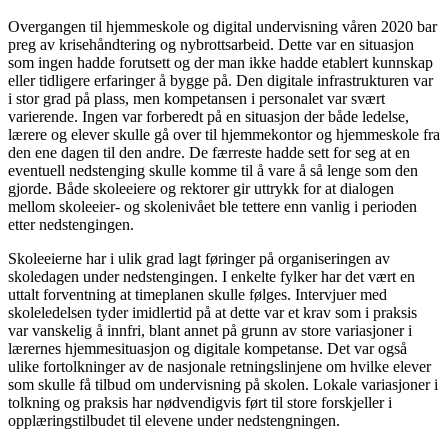
Overgangen til hjemmeskole og digital undervisning våren 2020 bar
preg av krisehåndtering og nybrottsarbeid. Dette var en situasjon
som ingen hadde forutsett og der man ikke hadde etablert kunnskap
eller tidligere erfaringer å bygge på. Den digitale infrastrukturen var
i stor grad på plass, men kompetansen i personalet var svært
varierende. Ingen var forberedt på en situasjon der både ledelse,
lærere og elever skulle gå over til hjemmekontor og hjemmeskole fra
den ene dagen til den andre. De færreste hadde sett for seg at en
eventuell nedstenging skulle komme til å vare å så lenge som den
gjorde. Både skoleeiere og rektorer gir uttrykk for at dialogen
mellom skoleeier- og skolenivået ble tettere enn vanlig i perioden
etter nedstengingen.
Skoleeierne har i ulik grad lagt føringer på organiseringen av
skoledagen under nedstengingen. I enkelte fylker har det vært en
uttalt forventning at timeplanen skulle følges. Intervjuer med
skoleledelsen tyder imidlertid på at dette var et krav som i praksis
var vanskelig å innfri, blant annet på grunn av store variasjoner i
lærernes hjemmesituasjon og digitale kompetanse. Det var også
ulike fortolkninger av de nasjonale retningslinjene om hvilke elever
som skulle få tilbud om undervisning på skolen. Lokale variasjoner i
tolkning og praksis har nødvendigvis ført til store forskjeller i
opplæringstilbudet til elevene under nedstengningen.