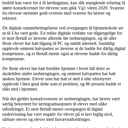
bedrift kan være for å få lærlingplass, kan slik manglende erfaring få
større konsekvenser for elevene som gikk Vg1 våren 2020. Svarene
fra elevene stemmer godt overens med svarene fra lærere og
rektorer.
De digitale rammebetingelsene ved overgangen til hjemmeskole ser
ut til å ha vært gode. En rekke digitale verktøy var tilgjengelige for
et stort flertall av lærerne allerede før nedstengingen, og de aller
fleste elever har hatt tilgang til PC og stabilt internett. Samtidig
opplevde omtrent halvparten av lærerne at de hadde for dårlig digital
kompetanse, og et flertall mente også at elevene hadde for dårlig
kompetanse.
De fleste elever har hatt foreldre hjemme i hvert fall deler av
skoletiden under nedstengingen, og omtrent halvparten har hatt
søsken hjemme. Elever som har hatt et sted å sitte uforstyrret
opplevde i liten grad dette som et problem, og 86 prosent hadde et
slikt sted i hjemmet.
Når det gjelder konsekvensene av nedstengingen, har lærere vært
særlig bekymret for læringssituasjonen til elever med ulike
utfordringer. Et stort flertall mener overgangen til digital
undervisning har vært negativ for elever på et lavt faglig nivå,
sårbare elever og elever med fraværsutfordringer.