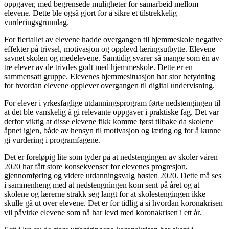
oppgaver, med begrensede muligheter for samarbeid mellom
elevene. Dette ble også gjort for å sikre et tilstrekkelig
vurderingsgrunnlag.
For flertallet av elevene hadde overgangen til hjemmeskole negative
effekter på trivsel, motivasjon og opplevd læringsutbytte. Elevene
savnet skolen og medelevene. Samtidig svarer så mange som én av
tre elever av de trivdes godt med hjemmeskole. Dette er en
sammensatt gruppe. Elevenes hjemmesituasjon har stor betydning
for hvordan elevene opplever overgangen til digital undervisning.
For elever i yrkesfaglige utdanningsprogram førte nedstengingen til
at det ble vanskelig å gi relevante oppgaver i praktiske fag. Det var
derfor viktig at disse elevene fikk komme først tilbake da skolene
åpnet igjen, både av hensyn til motivasjon og læring og for å kunne
gi vurdering i programfagene.
Det er foreløpig lite som tyder på at nedstengingen av skoler våren
2020 har fått store konsekvenser for elevenes progresjon,
gjennomføring og videre utdanningsvalg høsten 2020. Dette må ses
i sammenheng med at nedstengningen kom sent på året og at
skolene og lærerne strakk seg langt for at skolestengingen ikke
skulle gå ut over elevene. Det er for tidlig å si hvordan koronakrisen
vil påvirke elevene som nå har levd med koronakrisen i ett år.