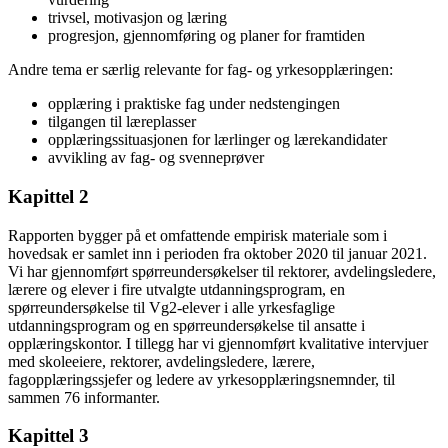
trivsel, motivasjon og læring
progresjon, gjennomføring og planer for framtiden
Andre tema er særlig relevante for fag- og yrkesopplæringen:
opplæring i praktiske fag under nedstengingen
tilgangen til læreplasser
opplæringssituasjonen for lærlinger og lærekandidater
avvikling av fag- og svenneprøver
Kapittel 2
Rapporten bygger på et omfattende empirisk materiale som i
hovedsak er samlet inn i perioden fra oktober 2020 til januar 2021.
Vi har gjennomført spørreundersøkelser til rektorer, avdelingsledere,
lærere og elever i fire utvalgte utdanningsprogram, en
spørreundersøkelse til Vg2-elever i alle yrkesfaglige
utdanningsprogram og en spørreundersøkelse til ansatte i
opplæringskontor. I tillegg har vi gjennomført kvalitative intervjuer
med skoleeiere, rektorer, avdelingsledere, lærere,
fagopplæringssjefer og ledere av yrkesopplæringsnemnder, til
sammen 76 informanter.
Kapittel 3