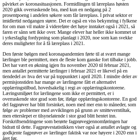
påvirket av koronasituasjonen. Formidlingen til læreplass høsten
2020 gikk overraskende bra, med kun en nedgang på 2
prosentpoeng i andelen søkere som får læreplass. I privat sektor er
imidlertid nedgangen større. Det er også en viss bekymring i fylkene
for om man vil makte å videreføre det høye inntaket også i 2021, så
faren er sånn sett ikke over. Mange elever har heller ikke kommet ut
i yrkesfaglig fordypning som planlagt i 2020, noe som kan svekke
deres muligheter for å få læreplass i 2021.
Den første bølgen med koronapandemien førte til at svært mange
lærlinger ble permittert, men de fleste kom ganske fort tilbake i jobb.
Det har vært en økning igjen fra november 2020 til februar 2021,
men antallet permitterte lærlinger i februar 2021 er likevel på en
tiendedel av hva det var på toppunktet i april 2020. I mindre deler av
permisjonstiden har mange av lærlingene fått et alternativt
opplæringstilbud, hovedsakelig i regi av opplæringskontorene.
Læringsmiljøet for lærlingene som ikke er permittert, er i
overraskende stor grad som før, ifølge opplæringskontorene. En god
del fagprøver har blitt forsinket, noen med mer enn to måneder, som
følge av problemer med avviklingen på grunn av smitteverntiltak,
men etterslepet er tilsynelatende i stor grad blitt hentet inn.
Forskriftsendringene som berørte fagprøvegjennomføringen har
bidratt til dette. Fagprøvestatistikken viser også at antallet avlagte og
godkjente fagprøver av lærlinger faktisk var noe høyere i 2020 enn i
året før.