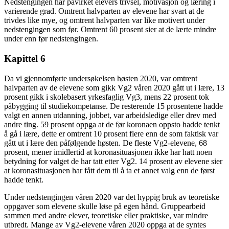
Nedstengingen har påvirket elevers trivsel, motivasjon og læring i
varierende grad. Omtrent halvparten av elevene har svart at de
trivdes like mye, og omtrent halvparten var like motivert under
nedstengingen som før. Omtrent 60 prosent sier at de lærte mindre
under enn før nedstengingen.
Kapittel 6
Da vi gjennomførte undersøkelsen høsten 2020, var omtrent
halvparten av de elevene som gikk Vg2 våren 2020 gått ut i lære, 13
prosent gikk i skolebasert yrkesfaglig Vg3, mens 22 prosent tok
påbygging til studiekompetanse. De resterende 15 prosentene hadde
valgt en annen utdanning, jobbet, var arbeidsledige eller drev med
andre ting. 59 prosent oppga at de før koronaen oppsto hadde tenkt
å gå i lære, dette er omtrent 10 prosent flere enn de som faktisk var
gått ut i lære den påfølgende høsten. De fleste Vg2-elevene, 68
prosent, mener imidlertid at koronasituasjonen ikke har hatt noen
betydning for valget de har tatt etter Vg2. 14 prosent av elevene sier
at koronasituasjonen har fått dem til å ta et annet valg enn de først
hadde tenkt.
Under nedstengingen våren 2020 var det hyppig bruk av teoretiske
oppgaver som elevene skulle løse på egen hånd. Gruppearbeid
sammen med andre elever, teoretiske eller praktiske, var mindre
utbredt. Mange av Vg2-elevene våren 2020 oppga at de syntes