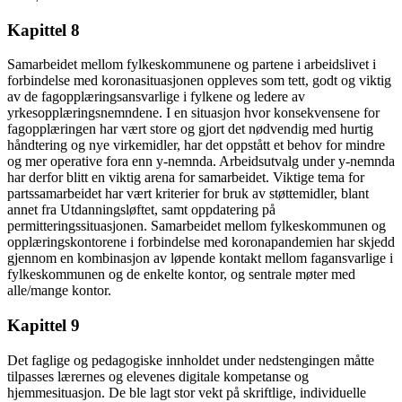
Kapittel 8
Samarbeidet mellom fylkeskommunene og partene i arbeidslivet i
forbindelse med koronasituasjonen oppleves som tett, godt og viktig
av de fagopplæringsansvarlige i fylkene og ledere av
yrkesopplæringsnemndene. I en situasjon hvor konsekvensene for
fagopplæringen har vært store og gjort det nødvendig med hurtig
håndtering og nye virkemidler, har det oppstått et behov for mindre
og mer operative fora enn y-nemnda. Arbeidsutvalg under y-nemnda
har derfor blitt en viktig arena for samarbeidet. Viktige tema for
partssamarbeidet har vært kriterier for bruk av støttemidler, blant
annet fra Utdanningsløftet, samt oppdatering på
permitteringssituasjonen. Samarbeidet mellom fylkeskommunen og
opplæringskontorene i forbindelse med koronapandemien har skjedd
gjennom en kombinasjon av løpende kontakt mellom fagansvarlige i
fylkeskommunen og de enkelte kontor, og sentrale møter med
alle/mange kontor.
Kapittel 9
Det faglige og pedagogiske innholdet under nedstengingen måtte
tilpasses lærernes og elevenes digitale kompetanse og
hjemmesituasjon. De ble lagt stor vekt på skriftlige, individuelle