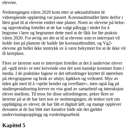
elevene.
Nedstengingen våren 2020 kom etter at søknadsfristen til
videregående opplæring var passert. Koronautbruddet førte derfor i
liten grad til at elevene endret sine planer. Noen av elevene på helse-
og oppvekstfag forteller at de har valgt påbygg i stedet for å
begynne i lære og begrunner dette med at de fikk for lite praksis
våren 2020. For øvrig ser det ut til at elevene som er intervjuet vil
holde fast på planene de hadde før koronautbruddet, og Vg2-
elevene gir heller ikke inntrykk av å være bekymret for at de ikke vil
få læreplass.
Flere av lærerne som er intervjuet forteller at det å undervise elever
på «gult nivå» er mer krevende enn det som kanskje kommer fram i
media. I de praktiske fagene er det utfordringer knyttet til størrelsen
på elevgruppene og bruk av utstyr, kjøkken og verksted. Mye av
tiden går med til å «sprite hender og overflater», men også fag på
studiespesialisering krever en viss grad av samarbeid og interaksjon
elever imellom. Til tross for disse utfordringene, peker flere av
lærerne på at de har lært noe av nedstengingen, de tenker nytt om
oppfølging av elever, de har fått et digitalt løft, og mange opplever
dessuten at de har blitt mer kreative både når det gjelder
undervisningsopplegg og vurderingsarbeid.
Kapittel 5