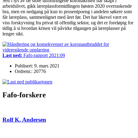
Sett i lys av de store utfordringene koronakrisen har skapt i
arbeidslivet, gikk læreplassformidlingen høsten 2020 overraskende
bra, men en nedgang på kun to prosentpoeng i andelen søkere som
får læreplass, sammenlignet med året før. Det har likevel vært en
viss forskyvning fra privat til offentlig sektor, og det er foreløpig for
tidlig å si hvordan krisen vil påvirke tilgangen på læreplasser på
lengre sikt.
Last ned:
Fafo-rapport 2021:09
Publisert: 9. mars 2021
Ordrenr.: 20776
Fafo-forskere
Rolf K. Andersen