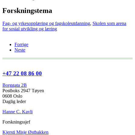
Forskningstema
Fag- og yrkesopplæring og fagskoleutdanning
,
Skolen som arena
for sosial utvikling og læring
Forrige
Neste
+47 22 08 86 00
Borggata 2B
Postboks 2947 Tøyen
0608 Oslo
Daglig leder
Hanne C. Kavli
Forskningssjef
Kjersti Misje Østbakken