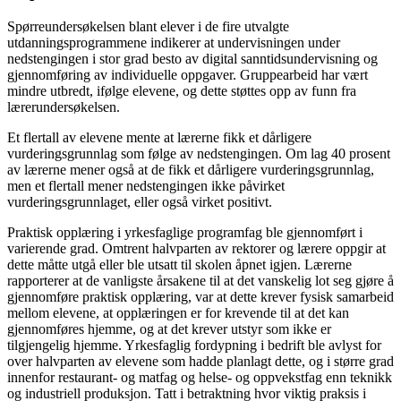
Spørreundersøkelsen blant elever i de fire utvalgte
utdanningsprogrammene indikerer at undervisningen under
nedstengingen i stor grad besto av digital sanntidsundervisning og
gjennomføring av individuelle oppgaver. Gruppearbeid har vært
mindre utbredt, ifølge elevene, og dette støttes opp av funn fra
lærerundersøkelsen.
Et flertall av elevene mente at lærerne fikk et dårligere
vurderingsgrunnlag som følge av nedstengingen. Om lag 40 prosent
av lærerne mener også at de fikk et dårligere vurderingsgrunnlag,
men et flertall mener nedstengingen ikke påvirket
vurderingsgrunnlaget, eller også virket positivt.
Praktisk opplæring i yrkesfaglige programfag ble gjennomført i
varierende grad. Omtrent halvparten av rektorer og lærere oppgir at
dette måtte utgå eller ble utsatt til skolen åpnet igjen. Lærerne
rapporterer at de vanligste årsakene til at det vanskelig lot seg gjøre å
gjennomføre praktisk opplæring, var at dette krever fysisk samarbeid
mellom elevene, at opplæringen er for krevende til at det kan
gjennomføres hjemme, og at det krever utstyr som ikke er
tilgjengelig hjemme. Yrkesfaglig fordypning i bedrift ble avlyst for
over halvparten av elevene som hadde planlagt dette, og i større grad
innenfor restaurant- og matfag og helse- og oppvekstfag enn teknikk
og industriell produksjon. Tatt i betraktning hvor viktig praksis i