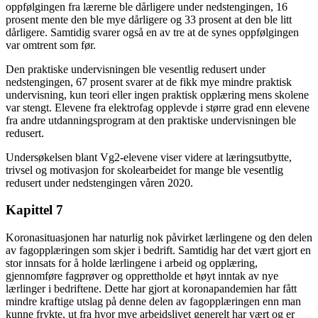
oppfølgingen fra lærerne ble dårligere under nedstengingen, 16
prosent mente den ble mye dårligere og 33 prosent at den ble litt
dårligere. Samtidig svarer også en av tre at de synes oppfølgingen
var omtrent som før.
Den praktiske undervisningen ble vesentlig redusert under
nedstengingen, 67 prosent svarer at de fikk mye mindre praktisk
undervisning, kun teori eller ingen praktisk opplæring mens skolene
var stengt. Elevene fra elektrofag opplevde i større grad enn elevene
fra andre utdanningsprogram at den praktiske undervisningen ble
redusert.
Undersøkelsen blant Vg2-elevene viser videre at læringsutbytte,
trivsel og motivasjon for skolearbeidet for mange ble vesentlig
redusert under nedstengingen våren 2020.
Kapittel 7
Koronasituasjonen har naturlig nok påvirket lærlingene og den delen
av fagopplæringen som skjer i bedrift. Samtidig har det vært gjort en
stor innsats for å holde lærlingene i arbeid og opplæring,
gjennomføre fagprøver og opprettholde et høyt inntak av nye
lærlinger i bedriftene. Dette har gjort at koronapandemien har fått
mindre kraftige utslag på denne delen av fagopplæringen enn man
kunne frykte, ut fra hvor mye arbeidslivet generelt har vært og er