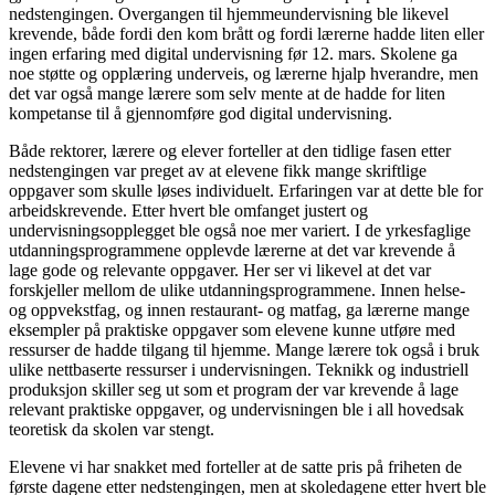
nedstengingen. Overgangen til hjemmeundervisning ble likevel
krevende, både fordi den kom brått og fordi lærerne hadde liten eller
ingen erfaring med digital undervisning før 12. mars. Skolene ga
noe støtte og opplæring underveis, og lærerne hjalp hverandre, men
det var også mange lærere som selv mente at de hadde for liten
kompetanse til å gjennomføre god digital undervisning.
Både rektorer, lærere og elever forteller at den tidlige fasen etter
nedstengingen var preget av at elevene fikk mange skriftlige
oppgaver som skulle løses individuelt. Erfaringen var at dette ble for
arbeidskrevende. Etter hvert ble omfanget justert og
undervisningsopplegget ble også noe mer variert. I de yrkesfaglige
utdanningsprogrammene opplevde lærerne at det var krevende å
lage gode og relevante oppgaver. Her ser vi likevel at det var
forskjeller mellom de ulike utdanningsprogrammene. Innen helse-
og oppvekstfag, og innen restaurant- og matfag, ga lærerne mange
eksempler på praktiske oppgaver som elevene kunne utføre med
ressurser de hadde tilgang til hjemme. Mange lærere tok også i bruk
ulike nettbaserte ressurser i undervisningen. Teknikk og industriell
produksjon skiller seg ut som et program der var krevende å lage
relevant praktiske oppgaver, og undervisningen ble i all hovedsak
teoretisk da skolen var stengt.
Elevene vi har snakket med forteller at de satte pris på friheten de
første dagene etter nedstengingen, men at skoledagene etter hvert ble