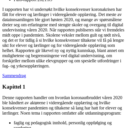
I rapporten har vi undersøkt hvilke konsekvenser koronakrisen har
fått for elever og lærlinger i videregående opplæring. Det meste av
datainnsamlingen ble gjort høsten 2020, og mange av spørsmålene
dreier seg om erfaringene med stengte skoler og overgang til digital
undervisning våren 2020. Når rapporten publiseres står vi fremdeles
midt oppe i pandemien. Skolene veksler mellom gult og rødt nivå,
og det er for tidlig å si hvilke konsekvenser tiltakene vil få på lengre
sikt for elever og lærlinger og for videregående opplæring som
helhet. Rapporten gir likevel ny og nyttig kunnskap, blant annet om
mulighetene og begrensningene ved digital undervisning, om
forskjeller mellom ulike elevgrupper og om spesielle utfordringer i
fag- og yrkesopplæringen.
Sammendrag
Kapittel 1
Denne rapporten handler om hvordan koronautbruddet våren 2020
ble håndtert av aktørene i videregående opplæring og hvilke
konsekvenser pandemien og tiltakene så lang har hatt for elever og
lærlinger. Noen tema i rapporten omfatter alle utdanningsprogram:
faglig og pedagogisk innhold, personlig oppfølging og
vurdering