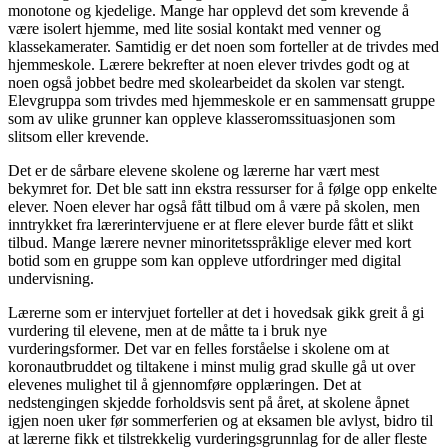
monotone og kjedelige. Mange har opplevd det som krevende å
være isolert hjemme, med lite sosial kontakt med venner og
klassekamerater. Samtidig er det noen som forteller at de trivdes med
hjemmeskole. Lærere bekrefter at noen elever trivdes godt og at
noen også jobbet bedre med skolearbeidet da skolen var stengt.
Elevgruppa som trivdes med hjemmeskole er en sammensatt gruppe
som av ulike grunner kan oppleve klasseromssituasjonen som
slitsom eller krevende.
Det er de sårbare elevene skolene og lærerne har vært mest
bekymret for. Det ble satt inn ekstra ressurser for å følge opp enkelte
elever. Noen elever har også fått tilbud om å være på skolen, men
inntrykket fra lærerintervjuene er at flere elever burde fått et slikt
tilbud. Mange lærere nevner minoritetsspråklige elever med kort
botid som en gruppe som kan oppleve utfordringer med digital
undervisning.
Lærerne som er intervjuet forteller at det i hovedsak gikk greit å gi
vurdering til elevene, men at de måtte ta i bruk nye
vurderingsformer. Det var en felles forståelse i skolene om at
koronautbruddet og tiltakene i minst mulig grad skulle gå ut over
elevenes mulighet til å gjennomføre opplæringen. Det at
nedstengingen skjedde forholdsvis sent på året, at skolene åpnet
igjen noen uker før sommerferien og at eksamen ble avlyst, bidro til
at lærerne fikk et tilstrekkelig vurderingsgrunnlag for de aller fleste