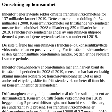
Omsetning og lønnsomhet
Innenfor tjenesteytende sektor omsatte franchisevirksomhetene for
137 milliarder kroner i 2019. Dette er mer enn en dobling fra 54
milliarder i 2008. Konsernvirksomheter og frittstående virksomheter
omsatte for henholdsvis 2068 milliarder og 859 milliarder kroner i
2019. Franchisevirksomhetenes andel av omsetningen utgjorde
dermed 4 prosent i tjenesteytende sektor sett under ett i 2019.
De siste ti årene har omsetningen i franchise- og konserntilknyttede
virksomheter hatt en positiv utvikling. For frittstående virksomheter
er den gjennomsnittlige omsetningen mindre, og den er noe redusert
i samme periode.
Innenfor
detaljhandelen
er omsetningen mer enn halvert blant de
frittstående i perioden fra 2008 til 2019, mens den har hatt en kraftig
økning innenfor konsern og franchisevirksomheter. Det er med
andre ord et tydelig skifte fra frittstående virksomheter til franchise
og konsern innenfor detaljhandelen.
Driftsmarginen er et godt lønnsomhetsmål (driftsresultat i prosent av
driftsinntekter). Konsern og frittstående virksomheter har i 2019
begge om lag 5 prosent driftsmargin, mot franchise sin driftsmargin
på i underkant av 3 prosent. For franchisevirksomhetene er
driftsmarginen redusert fra 4,6 prosent i 2008 til 2,7 prosent i 2019.