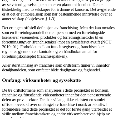
av selvstendige selskaper som er en økonomisk enhet. Det er
tilstrekkelig med to selskaper for å danne et konsern. Det avgjørende
er at det er et morselskap som har bestemmende innflytelse over et
annet selskap (aksjeloven § 1-3).
Det er ingen offisiell definisjon av franchising. Men det kan omtales
som en forretningsmodell der en person med en forretningsidé
lisensierer varemerker, produkter og forretningsmetoder til en
forretningsutøver (franchisetaker) mot en avtalefestet avgift (NOU
2010: 01). Forholdet mellom franchisegiver og franchisetaker
reguleres gjennom en kontrakt og en håndbok/manual for
forretningskonseptet (franchisepakken).
Aller størst innslag av franchise som driftsform finner vi innenfor
detaljhandelen, som omfatter både dagligvare og faghandel.
Omfang: virksomheter og sysselsatte
De tre driftsformene som analyseres i dette prosjektet er konsern,
franchise og frittstående virksomheter innenfor den tjenesteytende
delen av privat sektor. Det har så langt ikke eksistert en samlet
offisiell oversikt over omfanget av franchise i norsk arbeidsliv. I
forbindelse med dette prosjektet er det for første gang utarbeidet et
skille mellom franchisetakere og andre virksomheter ved hjelp av