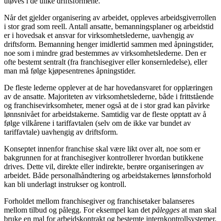
utøves i de ulike driftsformene.
Når det gjelder organisering av arbeidet, oppleves arbeidsgiverrollen
i stor grad som reell. Antall ansatte, bemanningsplaner og arbeidstid
er i hovedsak et ansvar for virksomhetslederne, uavhengig av
driftsform. Bemanning henger imidlertid sammen med åpningstider,
noe som i mindre grad bestemmes av virksomhetslederne. Den er
ofte bestemt sentralt (fra franchisegiver eller konsernledelse), eller
man må følge kjøpesentrenes åpningstider.
De fleste lederne opplever at de har hovedansvaret for opplæringen
av de ansatte. Majoriteten av virksomhetslederne, både i frittstående
og franchisevirksomheter, mener også at de i stor grad kan påvirke
lønnsnivået for arbeidstakerne. Samtidig var de fleste opptatt av å
følge vilkårene i tariffavtalen (selv om de ikke var bundet av
tariffavtale) uavhengig av driftsform.
Konseptet innenfor franchise skal være likt over alt, noe som er
bakgrunnen for at franchisegiver kontrollerer hvordan butikkene
drives. Dette vil, direkte eller indirekte, berøre organiseringen av
arbeidet. Både personalhåndtering og arbeidstakernes lønnsforhold
kan bli underlagt instrukser og kontroll.
Forholdet mellom franchisegiver og franchisetaker balanseres
mellom tilbud og pålegg. For eksempel kan det
pålegges
at man skal
bruke en mal for arbeidskontrakt og bestemte internkontrollsystemer,