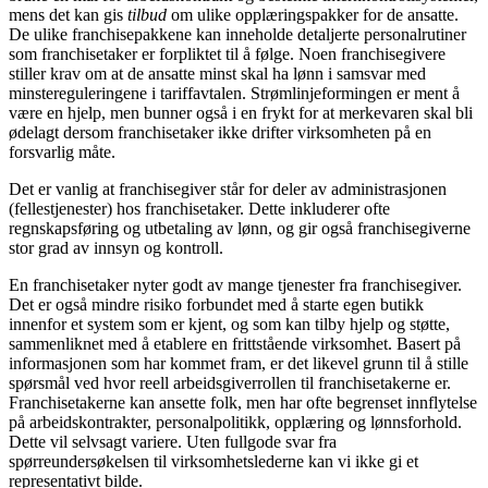
mens det kan gis
tilbud
om ulike opplæringspakker for de ansatte.
De ulike franchisepakkene kan inneholde detaljerte personalrutiner
som franchisetaker er forpliktet til å følge. Noen franchisegivere
stiller krav om at de ansatte minst skal ha lønn i samsvar med
minstereguleringene i tariffavtalen. Strømlinjeformingen er ment å
være en hjelp, men bunner også i en frykt for at merkevaren skal bli
ødelagt dersom franchisetaker ikke drifter virksomheten på en
forsvarlig måte.
Det er vanlig at franchisegiver står for deler av administrasjonen
(fellestjenester) hos franchisetaker. Dette inkluderer ofte
regnskapsføring og utbetaling av lønn, og gir også franchisegiverne
stor grad av innsyn og kontroll.
En franchisetaker nyter godt av mange tjenester fra franchisegiver.
Det er også mindre risiko forbundet med å starte egen butikk
innenfor et system som er kjent, og som kan tilby hjelp og støtte,
sammenliknet med å etablere en frittstående virksomhet. Basert på
informasjonen som har kommet fram, er det likevel grunn til å stille
spørsmål ved hvor reell arbeidsgiverrollen til franchisetakerne er.
Franchisetakerne kan ansette folk, men har ofte begrenset innflytelse
på arbeidskontrakter, personalpolitikk, opplæring og lønnsforhold.
Dette vil selvsagt variere. Uten fullgode svar fra
spørreundersøkelsen til virksomhetslederne kan vi ikke gi et
representativt bilde.