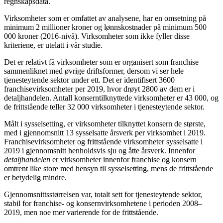
regnskapsdata.
Virksomheter som er omfattet av analysene, har en omsetning på
minimum 2 millioner kroner og lønnskostnader på minimum 500
000 kroner (2016-nivå). Virksomheter som ikke fyller disse
kriteriene, er utelatt i vår studie.
Det er relativt få virksomheter som er organisert som franchise
sammenliknet med øvrige driftsformer, dersom vi ser hele
tjenesteytende sektor under ett. Det er identifisert 3600
franchisevirksomheter per 2019, hvor drøyt 2800 av dem er i
detaljhandelen. Antall konserntilknyttede virksomheter er 43 000, og
de frittstående teller 32 000 virksomheter i tjenesteytende sektor.
Målt i sysselsetting, er virksomheter tilknyttet konsern de største,
med i gjennomsnitt 13 sysselsatte årsverk per virksomhet i 2019.
Franchisevirksomheter og frittstående virksomheter sysselsatte i
2019 i gjennomsnitt henholdsvis sju og åtte årsverk. Innenfor
detaljhandelen
er virksomheter innenfor franchise og konsern
omtrent like store med hensyn til sysselsetting, mens de frittstående
er betydelig mindre.
Gjennomsnittsstørrelsen var, totalt sett for tjenesteytende sektor,
stabil for franchise- og konsernvirksomhetene i perioden 2008–
2019, men noe mer varierende for de frittstående.