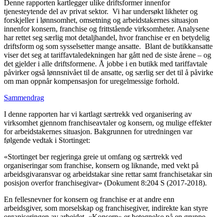
Denne rapporten kartlegger ulike driftsformer innenfor
tjenesteytende del av privat sektor. Vi har undersøkt likheter og
forskjeller i lønnsomhet, omsetning og arbeidstakernes situasjon
innenfor konsern, franchise og frittstående virksomheter. Analysene
har rettet seg særlig mot detaljhandel, hvor franchise er en betydelig
driftsform og som sysselsetter mange ansatte. Blant de butikkansatte
viser det seg at tariffavtaledekningen har gått ned de siste årene – og
det gjelder i alle driftsformene. Å jobbe i en butikk med tariffavtale
påvirker også lønnsnivået til de ansatte, og særlig ser det til å påvirke
om man oppnår kompensasjon for uregelmessige forhold.
Sammendrag
I denne rapporten har vi kartlagt særtrekk ved organisering av
virksomhet gjennom franchiseavtaler og konsern, og mulige effekter
for arbeidstakernes situasjon. Bakgrunnen for utredningen var
følgende vedtak i Stortinget:
«Stortinget ber regjeringa greie ut omfang og særtrekk ved
organiseringar som franchise, konsern og liknande, med vekt på
arbeidsgivaransvar og arbeidstakar sine rettar samt franchisetakar sin
posisjon overfor franchisegivar» (Dokument 8:204 S (2017-2018).
En fellesnevner for konsern og franchise er at andre enn
arbeidsgiver, som morselskap og franchisegiver, indirekte kan styre
organiseringen av arbeidet. «Konsern» er betegnelse på en gruppe