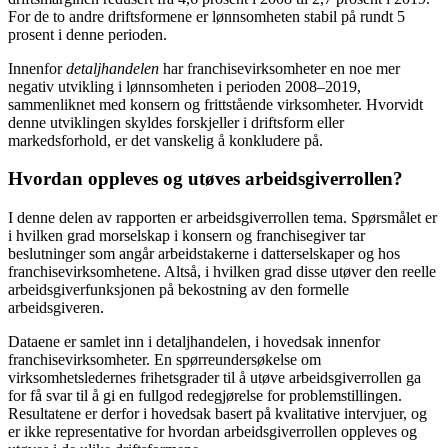
For de to andre driftsformene er lønnsomheten stabil på rundt 5
prosent i denne perioden.
Innenfor
detaljhandelen
har franchisevirksomheter en noe mer
negativ utvikling i lønnsomheten i perioden 2008–2019,
sammenliknet med konsern og frittstående virksomheter. Hvorvidt
denne utviklingen skyldes forskjeller i driftsform eller
markedsforhold, er det vanskelig å konkludere på.
Hvordan oppleves og utøves arbeidsgiverrollen?
I denne delen av rapporten er arbeidsgiverrollen tema. Spørsmålet er
i hvilken grad morselskap i konsern og franchisegiver tar
beslutninger som angår arbeidstakerne i datterselskaper og hos
franchisevirksomhetene. Altså, i hvilken grad disse utøver den reelle
arbeidsgiverfunksjonen på bekostning av den formelle
arbeidsgiveren.
Dataene er samlet inn i detaljhandelen, i hovedsak innenfor
franchisevirksomheter. En spørreundersøkelse om
virksomhetsledernes frihetsgrader til å utøve arbeidsgiverrollen ga
for få svar til å gi en fullgod redegjørelse for problemstillingen.
Resultatene er derfor i hovedsak basert på kvalitative intervjuer, og
er ikke representative for hvordan arbeidsgiverrollen oppleves og