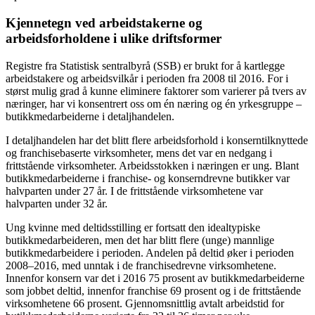
Kjennetegn ved arbeidstakerne og
arbeidsforholdene i ulike driftsformer
Registre fra Statistisk sentralbyrå (SSB) er brukt for å kartlegge
arbeidstakere og arbeidsvilkår i perioden fra 2008 til 2016. For i
størst mulig grad å kunne eliminere faktorer som varierer på tvers av
næringer, har vi konsentrert oss om én næring og én yrkesgruppe –
butikkmedarbeiderne i detaljhandelen.
I detaljhandelen har det blitt flere arbeidsforhold i konserntilknyttede
og franchisebaserte virksomheter, mens det var en nedgang i
frittstående virksomheter. Arbeidsstokken i næringen er ung. Blant
butikkmedarbeiderne i franchise- og konserndrevne butikker var
halvparten under 27 år. I de frittstående virksomhetene var
halvparten under 32 år.
Ung kvinne med deltidsstilling er fortsatt den idealtypiske
butikkmedarbeideren, men det har blitt flere (unge) mannlige
butikkmedarbeidere i perioden. Andelen på deltid øker i perioden
2008–2016, med unntak i de franchisedrevne virksomhetene.
Innenfor konsern var det i 2016 75 prosent av butikkmedarbeiderne
som jobbet deltid, innenfor franchise 69 prosent og i de frittstående
virksomhetene 66 prosent. Gjennomsnittlig avtalt arbeidstid for