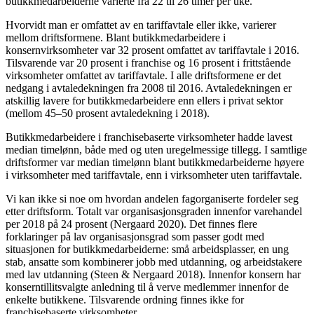
butikkmedarbeiderne varierte fra 22 til 26 timer per uke.
Hvorvidt man er omfattet av en tariffavtale eller ikke, varierer
mellom driftsformene. Blant butikkmedarbeidere i
konsernvirksomheter var 32 prosent omfattet av tariffavtale i 2016.
Tilsvarende var 20 prosent i franchise og 16 prosent i frittstående
virksomheter omfattet av tariffavtale. I alle driftsformene er det
nedgang i avtaledekningen fra 2008 til 2016. Avtaledekningen er
atskillig lavere for butikkmedarbeidere enn ellers i privat sektor
(mellom 45–50 prosent avtaledekning i 2018).
Butikkmedarbeidere i franchisebaserte virksomheter hadde lavest
median timelønn, både med og uten uregelmessige tillegg. I samtlige
driftsformer var median timelønn blant butikkmedarbeiderne høyere
i virksomheter med tariffavtale, enn i virksomheter uten tariffavtale.
Vi kan ikke si noe om hvordan andelen fagorganiserte fordeler seg
etter driftsform. Totalt var organisasjonsgraden innenfor varehandel
per 2018 på 24 prosent (Nergaard 2020). Det finnes flere
forklaringer på lav organisasjonsgrad som passer godt med
situasjonen for butikkmedarbeiderne: små arbeidsplasser, en ung
stab, ansatte som kombinerer jobb med utdanning, og arbeidstakere
med lav utdanning (Steen & Nergaard 2018). Innenfor konsern har
konserntillitsvalgte anledning til å verve medlemmer innenfor de
enkelte butikkene. Tilsvarende ordning finnes ikke for
franchisebaserte virksomheter.