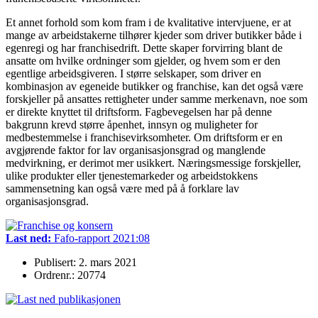
Et annet forhold som kom fram i de kvalitative intervjuene, er at
mange av arbeidstakerne tilhører kjeder som driver butikker både i
egenregi og har franchisedrift. Dette skaper forvirring blant de
ansatte om hvilke ordninger som gjelder, og hvem som er den
egentlige arbeidsgiveren. I større selskaper, som driver en
kombinasjon av egeneide butikker og franchise, kan det også være
forskjeller på ansattes rettigheter under samme merkenavn, noe som
er direkte knyttet til driftsform. Fagbevegelsen har på denne
bakgrunn krevd større åpenhet, innsyn og muligheter for
medbestemmelse i franchisevirksomheter. Om driftsform er en
avgjørende faktor for lav organisasjonsgrad og manglende
medvirkning, er derimot mer usikkert. Næringsmessige forskjeller,
ulike produkter eller tjenestemarkeder og arbeidstokkens
sammensetning kan også være med på å forklare lav
organisasjonsgrad.
Last ned:
Fafo-rapport 2021:08
Publisert: 2. mars 2021
Ordrenr.: 20774