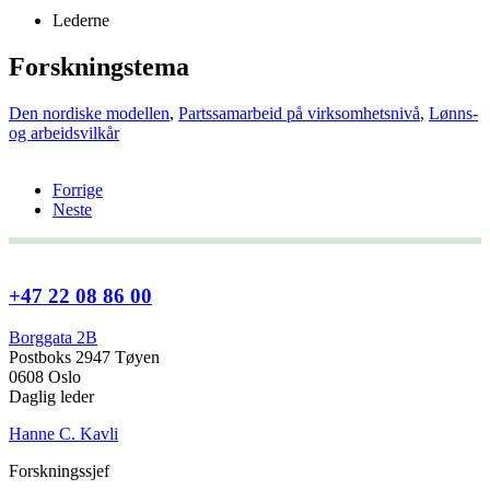
Lederne
Forskningstema
Den nordiske modellen
,
Partssamarbeid på virksomhetsnivå
,
Lønns-
og arbeidsvilkår
Forrige
Neste
+47 22 08 86 00
Borggata 2B
Postboks 2947 Tøyen
0608 Oslo
Daglig leder
Hanne C. Kavli
Forskningssjef