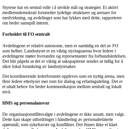
Styrene har en sentral rolle i å utvikle mål og strategier. Et aktivt
medlemsdemokrati forutsetter tydelige strukturer og arenaer for
medvirkning, og avdelinger som har lykkes med dette, rapporterer
om bedre samspill internt.
Forholdet til FO sentralt
Avdelingene er relativt autonome, men er samtidig en del av FO
som helhet. Landsstyret er en viktig styringsarena hvor ledere i
avdelingene møter hverandre og representanter fra forbundsledelsen.
Det blir påpekt at det er viktig at sakspapirene sendes ut tidlig for å
sikre lokal forankring av landsstyresaker.
Det koordinerende lederforumet oppleves som en nyttig arena, men
flere ledere etterlyser mer rom for dialog og erfaringsdeling. Det er
et uttalt behov for bedre kommunikasjon mellom sentralt og lokalt
nivå.
HMS og personalansvar
De organisasjonstillitsvalgte i avdelingene er ikke ansatt, men valgt.
Dette kan skape utfordringer i håndtering av personalrelaterte
spørsmål, som sykefravær og konflikter. Det finnes ikke et klart