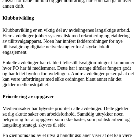
ansvar for både innhold og gjennomføring, noe som kan gå ut over
annen drift.
Klubbutvikling
Klubbutvikling er en viktig del av avdelingenes langsiktige arbeid.
Flere avdelinger jobber systematisk med rekruttering og etablering
av tillitsvalgtapparat. Noen har innført fadderordninger for nye
tillitsvalgte og digitale nettverksmøter for å styrke lokalt
engasjement.
Enkelte avdelinger har etablert fellestillitsvalgtordninger i kommuner
hvor FO har få medlemmer. Dette har i mange tilfeller fungert godt
og har lettet byrden for avdelingen. Andre avdelinger peker på at det
kan være utfordringer med slike ordninger, blant annet når det
gjelder medlemslojalitet.
Prioritering av oppgaver
Medlemssaker har høyeste prioritet i alle avdelinger. Dette gjelder
særlig akutte saker om arbeidsforhold. Samtidig uttrykker noen
bekymring for at oppgaver som ikke haster, som politisk arbeid og
langsiktig strategi, skyves til side.
En gjennomgang av et utvalg handlingsplaner viser at det kan være