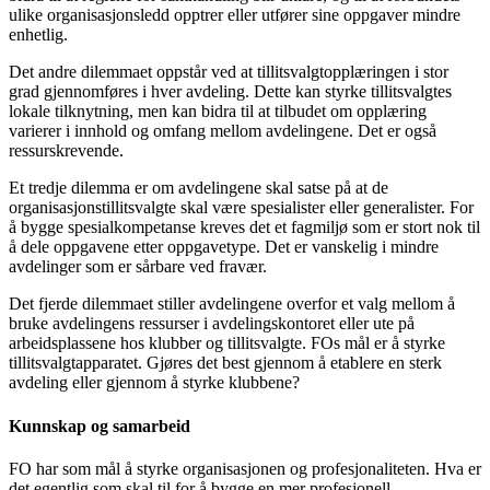
ulike organisasjonsledd opptrer eller utfører sine oppgaver mindre
enhetlig.
Det andre dilemmaet oppstår ved at tillitsvalgtopplæringen i stor
grad gjennomføres i hver avdeling. Dette kan styrke tillitsvalgtes
lokale tilknytning, men kan bidra til at tilbudet om opplæring
varierer i innhold og omfang mellom avdelingene. Det er også
ressurskrevende.
Et tredje dilemma er om avdelingene skal satse på at de
organisasjonstillitsvalgte skal være spesialister eller generalister. For
å bygge spesialkompetanse kreves det et fagmiljø som er stort nok til
å dele oppgavene etter oppgavetype. Det er vanskelig i mindre
avdelinger som er sårbare ved fravær.
Det fjerde dilemmaet stiller avdelingene overfor et valg mellom å
bruke avdelingens ressurser i avdelingskontoret eller ute på
arbeidsplassene hos klubber og tillitsvalgte. FOs mål er å styrke
tillitsvalgtapparatet. Gjøres det best gjennom å etablere en sterk
avdeling eller gjennom å styrke klubbene?
Kunnskap og samarbeid
FO har som mål å styrke organisasjonen og profesjonaliteten. Hva er
det egentlig som skal til for å bygge en mer profesjonell