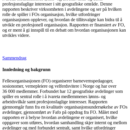
profesjonsfaglige interesser i sitt geografiske område. Denne
rapporten beskriver virksomheten i avdelingene og ser på hvilken
rolle de spiller i FOs organisasjon, hvilke utfordringer
organisasjonen opplever, og hvordan de tillitsvalgte kan bidra til å
utvikle en profesjonell organisasjon. Rapporten er finansiert av FO,
og er ment å gi innspill til en debatt om hvordan organisasjonen kan
utvikles videre.
Sammendrag
Innledning og bakgrunn
Fellesorganisasjonen (FO) organiserer barnevernspedagoger,
sosionomer, vernepleiere og velferdsvitere i Norge og har over
36 000 medlemmer. Forbundet har 12 geografiske avdelinger som
spiller en sentral rolle i å ivareta medlemmenes lønns- og
arbeidsvilkår samt profesjonsfaglige interesser. Rapporten
gjennomgår funn fra en kvalitativ organisasjonsundersøkelse av FOs
avdelinger, gjennomført av Fafo på oppdrag fra FO. Målet med
rapporten er å belyse hvordan avdelingene er organisert, hvilke
oppgaver som utføres, hvordan samhandling skjer internt og mellom
avdelinger og med forbundet sentralt, samt hvilke utfordringer