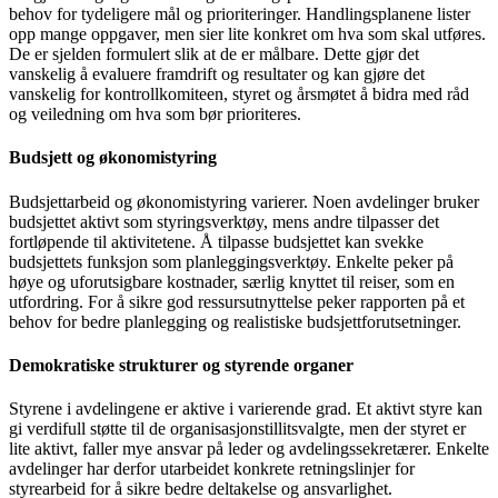
behov for tydeligere mål og prioriteringer. Handlingsplanene lister
opp mange oppgaver, men sier lite konkret om hva som skal utføres.
De er sjelden formulert slik at de er målbare. Dette gjør det
vanskelig å evaluere framdrift og resultater og kan gjøre det
vanskelig for kontrollkomiteen, styret og årsmøtet å bidra med råd
og veiledning om hva som bør prioriteres.
Budsjett og økonomistyring
Budsjettarbeid og økonomistyring varierer. Noen avdelinger bruker
budsjettet aktivt som styringsverktøy, mens andre tilpasser det
fortløpende til aktivitetene. Å tilpasse budsjettet kan svekke
budsjettets funksjon som planleggingsverktøy. Enkelte peker på
høye og uforutsigbare kostnader, særlig knyttet til reiser, som en
utfordring. For å sikre god ressursutnyttelse peker rapporten på et
behov for bedre planlegging og realistiske budsjettforutsetninger.
Demokratiske strukturer og styrende organer
Styrene i avdelingene er aktive i varierende grad. Et aktivt styre kan
gi verdifull støtte til de organisasjonstillitsvalgte, men der styret er
lite aktivt, faller mye ansvar på leder og avdelingssekretærer. Enkelte
avdelinger har derfor utarbeidet konkrete retningslinjer for
styrearbeid for å sikre bedre deltakelse og ansvarlighet.