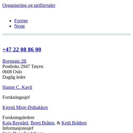
Organisering og tariffavtaler
Forrige
Neste
+47 22 08 86 00
Borggata 2B
Postboks 2947 Tøyen
0608 Oslo
Daglig leder
Hanne C. Kavli
Forskningssjef
Kjersti Misje Østbakken
Forskningsledere
Kaja Reegård
,
Beret Bråten
, &
Ketil Bråthen
Informasjonssjef