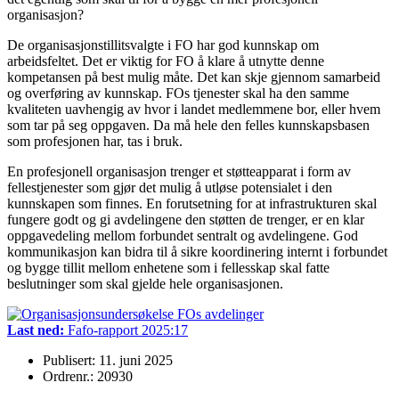
organisasjon?
De organisasjonstillitsvalgte i FO har god kunnskap om
arbeidsfeltet. Det er viktig for FO å klare å utnytte denne
kompetansen på best mulig måte. Det kan skje gjennom samarbeid
og overføring av kunnskap. FOs tjenester skal ha den samme
kvaliteten uavhengig av hvor i landet medlemmene bor, eller hvem
som tar på seg oppgaven. Da må hele den felles kunnskapsbasen
som profesjonen har, tas i bruk.
En profesjonell organisasjon trenger et støtteapparat i form av
fellestjenester som gjør det mulig å utløse potensialet i den
kunnskapen som finnes. En forutsetning for at infrastrukturen skal
fungere godt og gi avdelingene den støtten de trenger, er en klar
oppgavedeling mellom forbundet sentralt og avdelingene. God
kommunikasjon kan bidra til å sikre koordinering internt i forbundet
og bygge tillit mellom enhetene som i fellesskap skal fatte
beslutninger som skal gjelde hele organisasjonen.
Last ned:
Fafo-rapport 2025:17
Publisert: 11. juni 2025
Ordrenr.: 20930