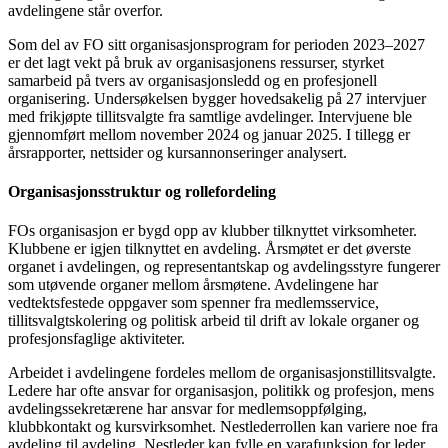
avdelingene står overfor.
Som del av FO sitt organisasjonsprogram for perioden 2023–2027
er det lagt vekt på bruk av organisasjonens ressurser, styrket
samarbeid på tvers av organisasjonsledd og en profesjonell
organisering. Undersøkelsen bygger hovedsakelig på 27 intervjuer
med frikjøpte tillitsvalgte fra samtlige avdelinger. Intervjuene ble
gjennomført mellom november 2024 og januar 2025. I tillegg er
årsrapporter, nettsider og kursannonseringer analysert.
Organisasjonsstruktur og rollefordeling
FOs organisasjon er bygd opp av klubber tilknyttet virksomheter.
Klubbene er igjen tilknyttet en avdeling. Årsmøtet er det øverste
organet i avdelingen, og representantskap og avdelingsstyre fungerer
som utøvende organer mellom årsmøtene. Avdelingene har
vedtektsfestede oppgaver som spenner fra medlemsservice,
tillitsvalgtskolering og politisk arbeid til drift av lokale organer og
profesjonsfaglige aktiviteter.
Arbeidet i avdelingene fordeles mellom de organisasjonstillitsvalgte.
Ledere har ofte ansvar for organisasjon, politikk og profesjon, mens
avdelingssekretærene har ansvar for medlemsoppfølging,
klubbkontakt og kursvirksomhet. Nestlederrollen kan variere noe fra
avdeling til avdeling. Nestleder kan fylle en varafunksjon for leder,