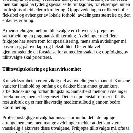
men kan også ha tydelig spesialiserte funksjoner, for eksempel innen
profesjonsarbeid eller rekruttering. Oppgavedelingen er likevel ofte
fleksibel og avhenger av lokale forhold, avdelingens størrelse og den
enkeltes erfaring.
Arbeidsdelingen mellom tillitsvalgte er i hovedsak preget av
samarbeid og en pragmatisk tilnærming. Avdelinger med flere
frikjøpte har større rom for spesialisering, mens små avdelinger må
basere seg på overlapp og fleksibilitet. Det er likevel
gjennomgående en forståelse for at medlemssaker og oppfølging av
tillitsvalgte skal prioriteres.
Tillitsvalgtskolering og kursvirksomhet
Kursvirksomheten er en viktig del av avdelingenes mandat. Kursene
varierer i innhold og omfang og dekker blant annet grunnkurs,
arbeidstidskurs og forhandlingskurs. Samarbeid mellom avdelinger
forekommer, men er begrenset. Det er et potensial for mer effektiv
ressursbruk og et mer likeverdig medlemstilbud gjennom bedre
koordinering.
Profesjonsfaglige utvalg har ansvar for innholdet i de faglige
arrangementene, men mange avdelinger melder at det kan være
vanskelig å aktivere disse utvalgene. Frikjøpte tillitsvalgte må ofte ta