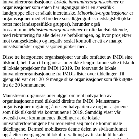
innvandrerorganisasjoner.
Lokale innvandrerorganisasjoner
er
organisasjoner som enten har utgangspunkt i en spesifikk
landgruppe eller er såkalt interetniske.
Minoritets-organisasjoner
er
organisasjoner med et bredere sosialt/geografisk nedslagsfelt (ikke
rettet mot landsspesifikke grupper), herunder også
trossamfunn.
Mainstream-organisasjoner
er ofte landsdekkende,
med rekruttering fra alle deler av befolkningen, og hvor prosjekter
mot tvangsekteskap og negativ sosial kontroll er ett av mange
innsatsområder organisasjonen jobber med.
Disse tre kategoriene organisasjoner var alle omfattet av IMDi sine
tilskudd, helt fram til organisasjoner ikke lengre kunne søke tilskudd
til lokale prosjekter fra IMDi i 2019. Da forsvant de lokale
innvandrerorganisasjonene fra IMDis lister over tildelinger. Til
gjengjeld var det i 2019 mange slike organisasjoner som fikk støtte
fra de 20 kommunene.
Mainstream-organisasjoner utgjør omtrent halvparten av
organisasjonene med tilskudd direkte fra IMDi. Mainstream-
organisasjoner utgjør også nesten halvparten av organisasjonene
som fikk tilskudd via kommunene i 2019. Samtidig viser vår
oversikt over kommunenes tildelinger at de lokale
innvandrerforeningene har reorientert seg mot de kommunale
tildelingene. Dermed mobiliseres denne delen av sivilsamfunnet
også etter overgangen til lokal forvaltning av tilskudd til lokale