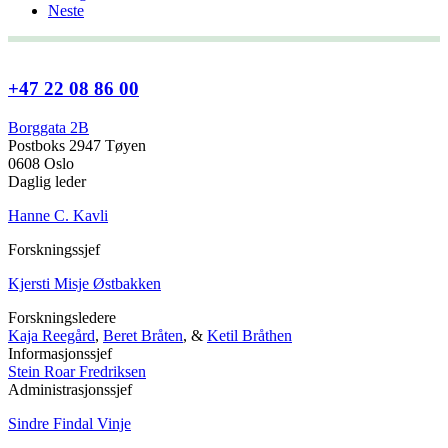
Neste
+47 22 08 86 00
Borggata 2B
Postboks 2947 Tøyen
0608 Oslo
Daglig leder
Hanne C. Kavli
Forskningssjef
Kjersti Misje Østbakken
Forskningsledere
Kaja Reegård
,
Beret Bråten
, &
Ketil Bråthen
Informasjonssjef
Stein Roar Fredriksen
Administrasjonssjef
Sindre Findal Vinje