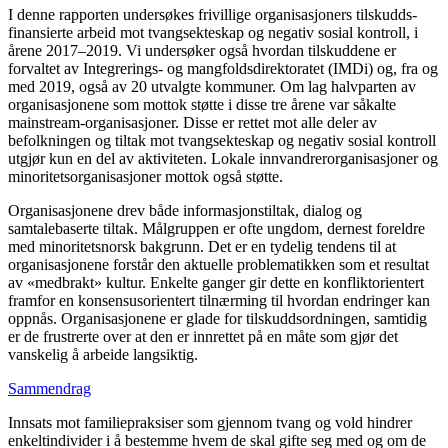
I denne rapporten undersøkes frivillige organisasjoners tilskudds-
finansierte arbeid mot tvangsekteskap og negativ sosial kontroll, i
årene 2017–2019. Vi undersøker også hvordan tilskuddene er
forvaltet av Integrerings- og mangfoldsdirektoratet (IMDi) og, fra og
med 2019, også av 20 utvalgte kommuner. Om lag halvparten av
organisasjonene som mottok støtte i disse tre årene var såkalte
mainstream-organisasjoner. Disse er rettet mot alle deler av
befolkningen og tiltak mot tvangsekteskap og negativ sosial kontroll
utgjør kun en del av aktiviteten. Lokale innvandrerorganisasjoner og
minoritetsorganisasjoner mottok også støtte.
Organisasjonene drev både informasjonstiltak, dialog og
samtalebaserte tiltak. Målgruppen er ofte ungdom, dernest foreldre
med minoritetsnorsk bakgrunn. Det er en tydelig tendens til at
organisasjonene forstår den aktuelle problematikken som et resultat
av «medbrakt» kultur. Enkelte ganger gir dette en konfliktorientert
framfor en konsensusorientert tilnærming til hvordan endringer kan
oppnås. Organisasjonene er glade for tilskuddsordningen, samtidig
er de frustrerte over at den er innrettet på en måte som gjør det
vanskelig å arbeide langsiktig.
Sammendrag
Innsats mot familiepraksiser som gjennom tvang og vold hindrer
enkeltindivider i å bestemme hvem de skal gifte seg med og om de