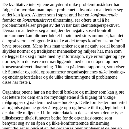
De kvalitative intervjuene antyder at ulike problemforståelser har
følger for hvordan man møter problemet – hvordan man tenker seg
at det kan løses. Aktører som i størst grad har en
konfronterende
framfor en
konsensusdrevet
tilnærming, ser oftere ut til å ha
problemforståelser preget av det vi har kalt identitetsperspektivet.
Dersom man tenker seg at miljøer der negativ sosial kontroll
forekommer kan blir mer lukket i møte med storsamfunnet, kan det
da også være nærliggende å tenke at det trengs konfrontasjon for å
bryte prosessen. Mens hvis man tenker seg at negativ sosial kontroll
skyldes normer og tradisjoner mennesker og miljøer har, men som
de legger bak seg i møte med ny informasjon, nye erfaringer og nye
normer, kan det være mer nærliggende med en mer åpen og mer
konsensusdrevet tilnærming. Tittelen på denne rapporten, som viser
til: Samtaler og strid, oppsummerer organisasjonenes
ulike
løsnings-
og endringsforståelser og de ulike tilnærmingene til problemene
disse har feste i.
Organisasjonene har en nærhet til brukere og miljøer som kan gjøre
det lettere for dem enn for myndighetene å få tilgang til viktige
målgrupper og nå dem med sine budskap. Dette forutsetter imidlertid
at organisasjonene greier å bygge opp og bevare tillit og legitimitet i
de aktuelle miljøene. Ut fra våre data kan det se ut som denne type
tillitsbaserte tiltak fungerer bedre for de organisasjonene som
benytter seg av en åpen og ikke-konfronterende tilnærming.
Samtidig ser vi også at en del organisasjoner opplever at de har en