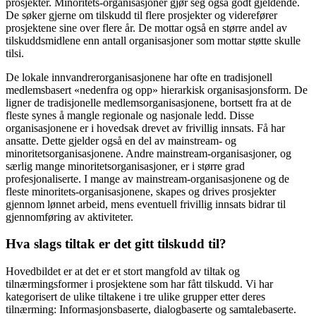
prosjekter. Minoritets-organisasjoner gjør seg også godt gjeldende.
De søker gjerne om tilskudd til flere prosjekter og viderefører
prosjektene sine over flere år. De mottar også en større andel av
tilskuddsmidlene enn antall organisasjoner som mottar støtte skulle
tilsi.
De lokale innvandrerorganisasjonene har ofte en tradisjonell
medlemsbasert «nedenfra og opp» hierarkisk organisasjonsform. De
ligner de tradisjonelle medlemsorganisasjonene, bortsett fra at de
fleste synes å mangle regionale og nasjonale ledd. Disse
organisasjonene er i hovedsak drevet av frivillig innsats. Få har
ansatte. Dette gjelder også en del av mainstream- og
minoritetsorganisasjonene. Andre mainstream-organisasjoner, og
særlig mange minoritetsorganisasjoner, er i større grad
profesjonaliserte. I mange av mainstream-organisasjonene og de
fleste minoritets-organisasjonene, skapes og drives prosjekter
gjennom lønnet arbeid, mens eventuell frivillig innsats bidrar til
gjennomføring av aktiviteter.
Hva slags tiltak er det gitt tilskudd til?
Hovedbildet er at det er et stort mangfold av tiltak og
tilnærmingsformer i prosjektene som har fått tilskudd. Vi har
kategorisert de ulike tiltakene i tre ulike grupper etter deres
tilnærming: Informasjonsbaserte, dialogbaserte og samtalebaserte.