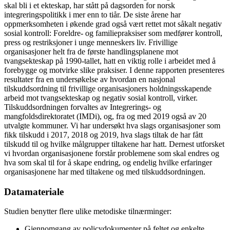
skal bli i et ekteskap, har stått på dagsorden for norsk
integreringspolitikk i mer enn to tiår. De siste årene har
oppmerksomheten i økende grad også vært rettet mot såkalt negativ
sosial kontroll: Foreldre- og familiepraksiser som medfører kontroll,
press og restriksjoner i unge menneskers liv. Frivillige
organisasjoner helt fra de første handlingsplanene mot
tvangsekteskap på 1990-tallet, hatt en viktig rolle i arbeidet med å
forebygge og motvirke slike praksiser. I denne rapporten presenteres
resultater fra en undersøkelse av hvordan en nasjonal
tilskuddsordning til frivillige organisasjoners holdningsskapende
arbeid mot tvangsekteskap og negativ sosial kontroll, virker.
Tilskuddsordningen forvaltes av Integrerings- og
mangfoldsdirektoratet (IMDi), og, fra og med 2019 også av 20
utvalgte kommuner. Vi har undersøkt hva slags organisasjoner som
fikk tilskudd i 2017, 2018 og 2019, hva slags tiltak de har fått
tilskudd til og hvilke målgrupper tiltakene har hatt. Dernest utforsket
vi hvordan organisasjonene forstår problemene som skal endres og
hva som skal til for å skape endring, og endelig hvilke erfaringer
organisasjonene har med tiltakene og med tilskuddsordningen.
Datamateriale
Studien benytter flere ulike metodiske tilnærminger:
Gjennomgang av policydokumenter på feltet og enkelte