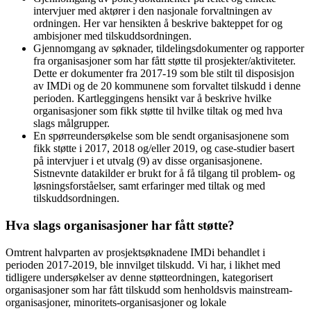
intervjuer med aktører i den nasjonale forvaltningen av
ordningen. Her var hensikten å beskrive bakteppet for og
ambisjoner med tilskuddsordningen.
Gjennomgang av søknader, tildelingsdokumenter og rapporter
fra organisasjoner som har fått støtte til prosjekter/aktiviteter.
Dette er dokumenter fra 2017-19 som ble stilt til disposisjon
av IMDi og de 20 kommunene som forvaltet tilskudd i denne
perioden. Kartleggingens hensikt var å beskrive hvilke
organisasjoner som fikk støtte til hvilke tiltak og med hva
slags målgrupper.
En spørreundersøkelse som ble sendt organisasjonene som
fikk støtte i 2017, 2018 og/eller 2019, og case-studier basert
på intervjuer i et utvalg (9) av disse organisasjonene.
Sistnevnte datakilder er brukt for å få tilgang til problem- og
løsningsforståelser, samt erfaringer med tiltak og med
tilskuddsordningen.
Hva slags organisasjoner har fått støtte?
Omtrent halvparten av prosjektsøknadene IMDi behandlet i
perioden 2017-2019, ble innvilget tilskudd. Vi har, i likhet med
tidligere undersøkelser av denne støtteordningen, kategorisert
organisasjoner som har fått tilskudd som henholdsvis mainstream-
organisasjoner, minoritets-organisasjoner og lokale