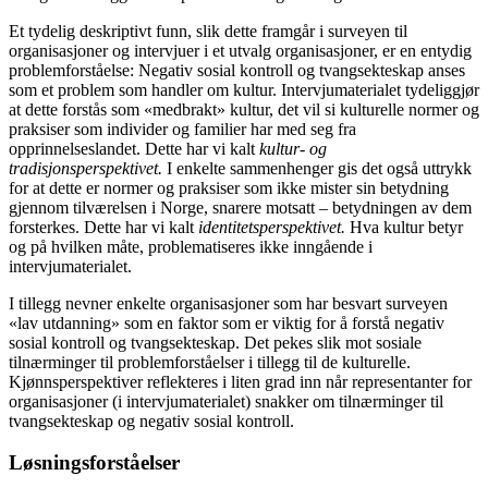
Et tydelig deskriptivt funn, slik dette framgår i surveyen til
organisasjoner og intervjuer i et utvalg organisasjoner, er en entydig
problemforståelse: Negativ sosial kontroll og tvangsekteskap anses
som et problem som handler om kultur. Intervjumaterialet tydeliggjør
at dette forstås som «medbrakt» kultur, det vil si kulturelle normer og
praksiser som individer og familier har med seg fra
opprinnelseslandet. Dette har vi kalt
kultur- og
tradisjonsperspektivet.
I enkelte sammenhenger gis det også uttrykk
for at dette er normer og praksiser som ikke mister sin betydning
gjennom tilværelsen i Norge, snarere motsatt – betydningen av dem
forsterkes. Dette har vi kalt
identitetsperspektivet.
Hva kultur betyr
og på hvilken måte, problematiseres ikke inngående i
intervjumaterialet.
I tillegg nevner enkelte organisasjoner som har besvart surveyen
«lav utdanning» som en faktor som er viktig for å forstå negativ
sosial kontroll og tvangsekteskap. Det pekes slik mot sosiale
tilnærminger til problemforståelser i tillegg til de kulturelle.
Kjønnsperspektiver reflekteres i liten grad inn når representanter for
organisasjoner (i intervjumaterialet) snakker om tilnærminger til
tvangsekteskap og negativ sosial kontroll.
Løsningsforståelser