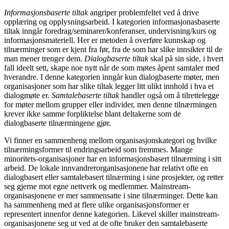
Informasjonsbaserte tiltak
angriper problemfeltet ved å drive
opplæring og opplysningsarbeid. I kategorien informasjonasbaserte
tiltak inngår foredrag/seminarer/konferanser, undervisning/kurs og
informasjonsmateriell. Her er metoden å overføre kunnskap og
tilnærminger som er kjent fra før, fra de som har slike innsikter til de
man mener trenger dem.
Dialogbaserte tiltak
skal på sin side, i hvert
fall ideelt sett, skape noe nytt når de som møtes åpent samtaler med
hverandre. I denne kategorien inngår kun dialogbaserte møter, men
organisasjoner som har slike tiltak legger litt ulikt innhold i hva et
dialogmøte er.
Samtalebaserte tiltak
handler også om å tilrettelegge
for møter mellom grupper eller individer, men denne tilnærmingen
krever ikke samme forpliktelse blant deltakerne som de
dialogbaserte tilnærmingene gjør.
Vi finner en sammenheng mellom organisasjonskategori og hvilke
tilnærmingsformer til endringsarbeid som fremmes. Mange
minoritets-organisasjoner har en informasjonsbasert tilnærming i sitt
arbeid. De lokale innvandrerorganisasjonene har relativt ofte en
dialogbasert eller samtalebasert tilnærming i sine prosjekter, og retter
seg gjerne mot egne nettverk og medlemmer. Mainstream-
organisasjonene er mer sammensatte i sine tilnærminger. Dette kan
ha sammenheng med at flere ulike organisasjonsformer er
representert innenfor denne kategorien. Likevel skiller mainstream-
organisasjonene seg ut ved at de ofte bruker den samtalebaserte