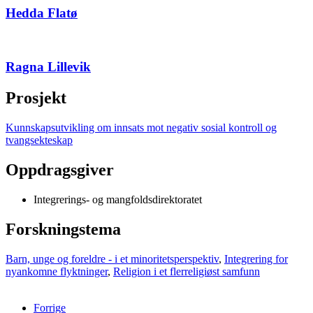
Hedda Flatø
Ragna Lillevik
Prosjekt
Kunnskapsutvikling om innsats mot negativ sosial kontroll og
tvangsekteskap
Oppdragsgiver
Integrerings- og mangfoldsdirektoratet
Forskningstema
Barn, unge og foreldre - i et minoritetsperspektiv
,
Integrering for
nyankomne flyktninger
,
Religion i et flerreligiøst samfunn
Forrige