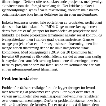
tilnærmingen. Dette er ofte ressurskrevende prosjekter, med jevnlige
aktiviteter som skal foregå over lang tid. Det kritiske punktet i
gjennomføringen synes å være rekruttering, ettersom mainstream-
organisasjonene ikke henter deltakere fra sin egen medlemsbase.
Enkelte tendenser preger hele porteføljen av prosjekter, særlig blant
dem som har fått tilskudd fra IMDi: Unge mennesker og dernest
deres foreldre er målgrupper for hoveddelen av prosjektene med
tilskudd. De fleste prosjektene tematiserer negativ sosial kontroll og
tvangsekteskap, men i mindre grad kjønnslemlestelse. Ganske
mange prosjekter har en informasjonsbasert tilnærming, men like
mange har en tilnærming der de tre ulike kategoriene tiltak
kombineres. Med omleggingen i 2019, der 20 kommuner har
forvaltet 60 prosent av tilskuddsmidlene, ser det ut som man særlig
har styrket den samtalebaserte og kombinerte tilnærmingen, mens
færre av prosjektene som har fått tilskudd fra kommunene har hatt
en ren informasjonsbasert tilnærming.
Problemforståelser
Problemforståelser er viktige fordi de legger føringer for hvordan
man tenker seg at problemer kan løses. Ofte skjer dette uten at
verken myndigheter eller organisasjoner nødvendigvis reflekterer
over denne sammenhengen Derfor er problemforståelser ikke bare
viktige å kartlegge deskriptivt. Det er også viktig å diskutere dem.