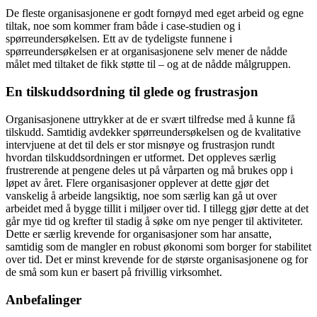
De fleste organisasjonene er godt fornøyd med eget arbeid og egne
tiltak, noe som kommer fram både i case-studien og i
spørreundersøkelsen. Ett av de tydeligste funnene i
spørreundersøkelsen er at organisasjonene selv mener de nådde
målet med tiltaket de fikk støtte til – og at de nådde målgruppen.
En tilskuddsordning til glede og frustrasjon
Organisasjonene uttrykker at de er svært tilfredse med å kunne få
tilskudd. Samtidig avdekker spørreundersøkelsen og de kvalitative
intervjuene at det til dels er stor misnøye og frustrasjon rundt
hvordan tilskuddsordningen er utformet. Det oppleves særlig
frustrerende at pengene deles ut på vårparten og må brukes opp i
løpet av året. Flere organisasjoner opplever at dette gjør det
vanskelig å arbeide langsiktig, noe som særlig kan gå ut over
arbeidet med å bygge tillit i miljøer over tid. I tillegg gjør dette at det
går mye tid og krefter til stadig å søke om nye penger til aktiviteter.
Dette er særlig krevende for organisasjoner som har ansatte,
samtidig som de mangler en robust økonomi som borger for stabilitet
over tid. Det er minst krevende for de største organisasjonene og for
de små som kun er basert på frivillig virksomhet.
Anbefalinger