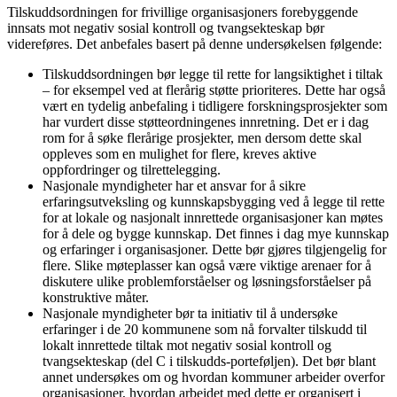
Tilskuddsordningen for frivillige organisasjoners forebyggende
innsats mot negativ sosial kontroll og tvangsekteskap bør
videreføres. Det anbefales basert på denne undersøkelsen følgende:
Tilskuddsordningen bør legge til rette for langsiktighet i tiltak
– for eksempel ved at flerårig støtte prioriteres. Dette har også
vært en tydelig anbefaling i tidligere forskningsprosjekter som
har vurdert disse støtteordningenes innretning. Det er i dag
rom for å søke flerårige prosjekter, men dersom dette skal
oppleves som en mulighet for flere, kreves aktive
oppfordringer og tilrettelegging.
Nasjonale myndigheter har et ansvar for å sikre
erfaringsutveksling og kunnskapsbygging ved å legge til rette
for at lokale og nasjonalt innrettede organisasjoner kan møtes
for å dele og bygge kunnskap. Det finnes i dag mye kunnskap
og erfaringer i organisasjoner. Dette bør gjøres tilgjengelig for
flere. Slike møteplasser kan også være viktige arenaer for å
diskutere ulike problemforståelser og løsningsforståelser på
konstruktive måter.
Nasjonale myndigheter bør ta initiativ til å undersøke
erfaringer i de 20 kommunene som nå forvalter tilskudd til
lokalt innrettede tiltak mot negativ sosial kontroll og
tvangsekteskap (del C i tilskudds-porteføljen). Det bør blant
annet undersøkes om og hvordan kommuner arbeider overfor
organisasjoner, hvordan arbeidet med dette er organisert i