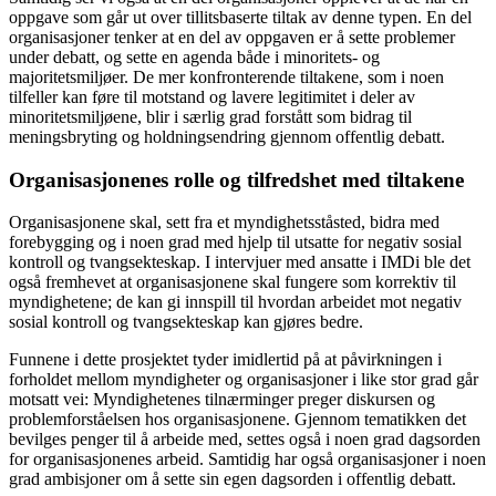
oppgave som går ut over tillitsbaserte tiltak av denne typen. En del
organisasjoner tenker at en del av oppgaven er å sette problemer
under debatt, og sette en agenda både i minoritets- og
majoritetsmiljøer. De mer konfronterende tiltakene, som i noen
tilfeller kan føre til motstand og lavere legitimitet i deler av
minoritetsmiljøene, blir i særlig grad forstått som bidrag til
meningsbryting og holdningsendring gjennom offentlig debatt.
Organisasjonenes rolle og tilfredshet med tiltakene
Organisasjonene skal, sett fra et myndighetsståsted, bidra med
forebygging og i noen grad med hjelp til utsatte for negativ sosial
kontroll og tvangsekteskap. I intervjuer med ansatte i IMDi ble det
også fremhevet at organisasjonene skal fungere som korrektiv til
myndighetene; de kan gi innspill til hvordan arbeidet mot negativ
sosial kontroll og tvangsekteskap kan gjøres bedre.
Funnene i dette prosjektet tyder imidlertid på at påvirkningen i
forholdet mellom myndigheter og organisasjoner i like stor grad går
motsatt vei: Myndighetenes tilnærminger preger diskursen og
problemforståelsen hos organisasjonene. Gjennom tematikken det
bevilges penger til å arbeide med, settes også i noen grad dagsorden
for organisasjonenes arbeid. Samtidig har også organisasjoner i noen
grad ambisjoner om å sette sin egen dagsorden i offentlig debatt.