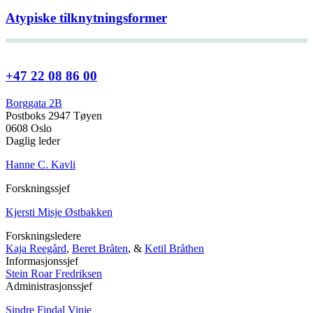
Atypiske tilknytningsformer
+47 22 08 86 00
Borggata 2B
Postboks 2947 Tøyen
0608 Oslo
Daglig leder
Hanne C. Kavli
Forskningssjef
Kjersti Misje Østbakken
Forskningsledere
Kaja Reegård
,
Beret Bråten
, &
Ketil Bråthen
Informasjonssjef
Stein Roar Fredriksen
Administrasjonssjef
Sindre Findal Vinje