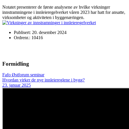
Notatet presenterer de første analysene av hvilke virkninger
innstramningene i innleieregelverket våren 2023 har hatt for ansatte,
virksomheter og aktiviteten i byggenæringen.
Publisert: 20. desember 2024
Ordrenr.: 10416
Formidling
Fafo Østforum seminar
Hvordan virker de nye innleiereglene i bygg?
23. januar 2025