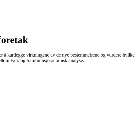
foretak
et er å kartlegge virkningene av de nye bestemmelsene og vurdere hvilke
d mellom Fafo og Samfunnsøkonomisk analyse.