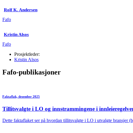
Rolf K. Andersen
Fafo
Kristin Alsos
Fafo
Prosjektleder:
Kristin Alsos
Fafo-publikasjoner
Faktaflak, desember 2025
Tillitsvalgte i LO og innstrammingene i innleieregelve
Dette faktaflaket ser på hvordan tillitsvalgte i LO i utvalgte bransjer 