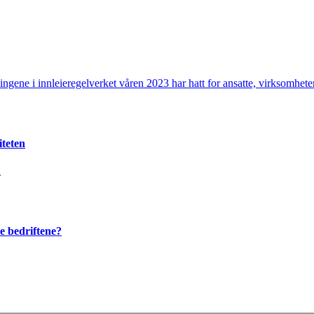
ningene i innleieregelverket våren 2023 har hatt for ansatte, virksomhe
iteten
n
re bedriftene?