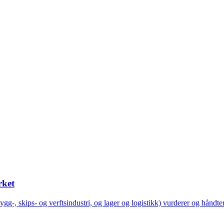
rket
(bygg-, skips- og verftsindustri, og lager og logistikk) vurderer og hånd