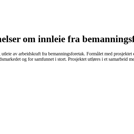
elser om innleie fra bemannings
 og utleie av arbeidskraft fra bemanningsforetak. Formålet med prosjekt
idsmarkedet og for samfunnet i stort. Prosjektet utføres i et samarbei