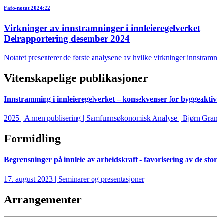
Fafo-notat 2024:22
Virkninger av innstramninger i innleieregelverket
Delrapportering desember 2024
Notatet presenterer de første analysene av hvilke virkninger innstram
Vitenskapelige publikasjoner
Innstramming i innleieregelverket – konsekvenser for byggeaktiv
2025 | Annen publisering | Samfunnsøkonomisk Analyse | Bjørn Gra
Formidling
Begrensninger på innleie av arbeidskraft - favorisering av de sto
17. august 2023 | Seminarer og presentasjoner
Arrangementer