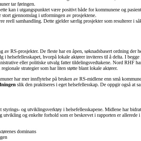
ner tar føringen.
ne. Dette kan i utgangspunktet være positivt både for kommunene og pas
or stort gjennomslag i utformingen av prosjektene.
e reell samhandling. Dette gjelder særlig prosjekter som resulterer i så
ng av RS-prosjekter. De fleste har en åpen, søknadsbasert ordning der 
g i helsefellesskapet, hvorpå lokale aktører inviteres til å delta. I begg
nistrative eller politiske utvalg fatter tildelingsvedtakene. Nord RHF h
 regionale strategier som har liten støtte blant lokale aktører.
e kommuner har mer innflytelse på bruken av RS-midlene enn små kommun
rdningen
slik den praktiseres i eget helsefellesskap. De oppgir også at s
lt styrings- og utviklingsverktøy i helsefellesskapene. Midlene har bidra
g utvikling og enkelte forhold som er beskrevet i rapporten er allerede
 aktørenes dominans
ngen