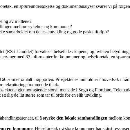
foretak, en spørreundersøkelse og dokumentanalyser svarer vi på følge
deling av midlene?
andlingen mellom sykehus og kommuner?
erke samarbeidet om tjenesteutvikling og gode pasientforløp?
et (RS-tilskuddet) forvaltes i helsefellesskapene, og hvilken betydning
intervjuer med 87 informanter fra kommuner og helseforetak, en spørre
e 166 som er omtalt i rapporten. Prosjektenes innhold er i hovedsak i tråd
e rekrutteringsfremmende tiltak.
prosjektene gjennomgående størst, mens de i Sogn og Fjordane, Telemark o
rlig de litt større som tar til orde for en slik utvikling.
amhandlingsarenaer, til å
styrke den lokale samhandlingen
mellom kommu
enn én kommune
. Helseforetak og store kommuner har størst ressurse