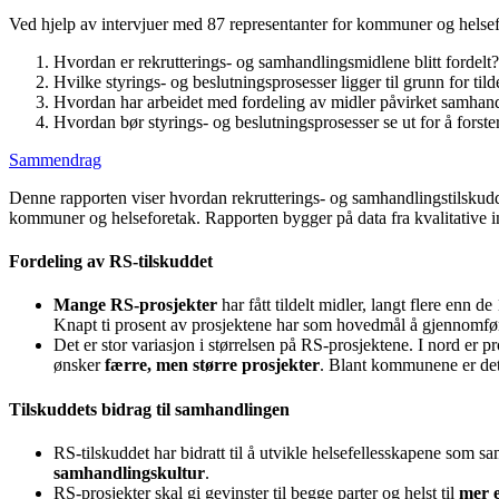
Ved hjelp av intervjuer med 87 representanter for kommuner og helse
Hvordan er rekrutterings- og samhandlingsmidlene blitt fordelt?
Hvilke styrings- og beslutningsprosesser ligger til grunn for til
Hvordan har arbeidet med fordeling av midler påvirket samh
Hvordan bør styrings- og beslutningsprosesser se ut for å forst
Sammendrag
Denne rapporten viser hvordan rekrutterings- og samhandlingstilskudd
kommuner og helseforetak. Rapporten bygger på data fra kvalitative 
Fordeling av RS-tilskuddet
Mange RS-prosjekter
har fått tildelt midler, langt flere enn d
Knapt ti prosent av prosjektene har som hovedmål å gjennomfør
Det er stor variasjon i størrelsen på RS-prosjektene. I nord er 
ønsker
færre, men større prosjekter
. Blant kommunene er det sæ
Tilskuddets bidrag til samhandlingen
RS-tilskuddet har bidratt til å utvikle helsefellesskapene som s
samhandlingskultur
.
RS-prosjekter skal gi gevinster til begge parter og helst til
mer 