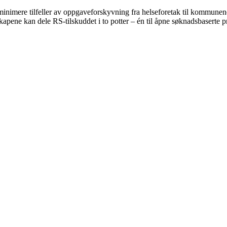
minimere tilfeller av oppgaveforskyvning fra helseforetak til kommunene
pene kan dele RS-tilskuddet i to potter – én til åpne søknadsbaserte pros