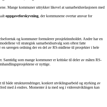
ientene. Mange kommuner uttrykker likevel at samarbeidsrelasjonen med
kalt
oppgaveforskyvning
, der kommunene overtar ansvar for
helseforetak og kommuner formulerer prosjektinnholdet. Andre har en
e modellene vil strategisk samarbeidsutvalg som oftest fatte
ar en særegen ordning der en del av RS-midlene til prosjekter i hele
er. Samtidig som mange kommuner er kritiske til deler av måten RS-
amhandlingsprosjektene er nyttige.
tt til både strukturendringer, konkret utviklingsarbeid og styrking av
 i ferd med å endres. Momenter å ta med seg i videreutviklingen kan