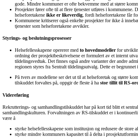
gode. Mindre kommuner er ofte bekvemme med at større kommu
Prosjekter fører ofte til at flere tjenester utføres i kommune
helseforetakene
ikke er likeverdig
, fordi helseforetakene får f
Kommunene kritiserer også enkelte prosjekter for ikke å innebær
tjenester som helseforetakene avvikler.
Styrings- og beslutningsprosesser
Helsefellesskapene opererer med
to hovedmodeller
for utvikli
ordning der prosjektbeskrivelsene er formulert av et internt utval
tildelingsvedtak. Det finnes også andre varianter der andre admi
regionen styres fra Sentralt tildelingsutvalg. Dette er begrunnet i
På tvers av modellene ser det ut til at helseforetak og størr
tilskuddet forvaltes på, oppgir de fleste å ha
stor tillit til RS-o
Videreføring
Rekrutterings- og samhandlingstilskuddet har på kort tid blitt et sentra
samhandlingskulturen. Forvaltningen av RS-tilskuddet er i kontinuerli
være å
styrke helsefellesskapene som institusjon og redusere de store
styrke mindre kommuners kapasitet til å delta i prosjektutformi