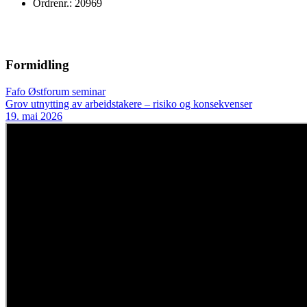
Ordrenr.: 20969
Formidling
Fafo Østforum seminar
Grov utnytting av arbeidstakere – risiko og konsekvenser
19. mai 2026