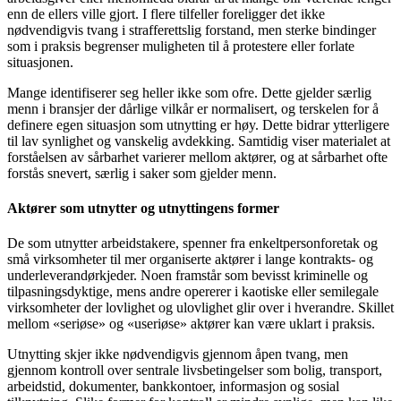
enn de ellers ville gjort. I flere tilfeller foreligger det ikke
nødvendigvis tvang i strafferettslig forstand, men sterke bindinger
som i praksis begrenser muligheten til å protestere eller forlate
situasjonen.
Mange identifiserer seg heller ikke som ofre. Dette gjelder særlig
menn i bransjer der dårlige vilkår er normalisert, og terskelen for å
definere egen situasjon som utnytting er høy. Dette bidrar ytterligere
til lav synlighet og vanskelig avdekking. Samtidig viser materialet at
forståelsen av sårbarhet varierer mellom aktører, og at sårbarhet ofte
forstås snevert, særlig i saker som gjelder menn.
Aktører som utnytter og utnyttingens former
De som utnytter arbeidstakere, spenner fra enkeltpersonforetak og
små virksomheter til mer organiserte aktører i lange kontrakts- og
underleverandørkjeder. Noen framstår som bevisst kriminelle og
tilpasningsdyktige, mens andre opererer i kaotiske eller semilegale
virksomheter der lovlighet og ulovlighet glir over i hverandre. Skillet
mellom «seriøse» og «useriøse» aktører kan være uklart i praksis.
Utnytting skjer ikke nødvendigvis gjennom åpen tvang, men
gjennom kontroll over sentrale livsbetingelser som bolig, transport,
arbeidstid, dokumenter, bankkontoer, informasjon og sosial