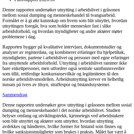
Denne rapporten undersøker utnytting i arbeidslivet i gråsonen
mellom sosial dumping og menneskehandel til tvangsarbeid.
Formålet er å gi økt kunnskap om hvem som blir utnyttet, hvordan
utnyttingen foregår, hva som holder mennesker fast i slike
arbeidsforhold, og hvordan myndigheter og andre aktører møter
problemene i dag.
Rapporten bygger på kvalitative intervjuer, dokumentstudier og
analyser av registerdata, og kombinerer erfaringer fra hjelpetiltak,
myndigheter, partene i arbeidslivet og personer med egne erfaringer
fra utnyttende arbeidsforhold. Utnytting i arbeidslivet rammer ikke
bare enkeltpersoner, men utfordrer også sentrale samfunnsverdier
som tillit, rettferdige konkurransevilkår og legitimiteten til den
norske arbeidslivsmodellen. Arbeidsutnytting krever en helhetlig
innsats på tvers av tilsyn, straffespor og bistandssystemer.
Sammendrag
Denne rapporten undersøker grov utnytting i gråsonen mellom sosial
dumping og menneskehandel i det norske arbeidslivet. Studien
belyser omfang og utviklingstrekk, kjennetegn ved arbeidstakere
som blir utnyttet og aktører som utnytter, hvordan utnytting
avdekkes og håndteres, hvilke former for bistand som finnes og
hvilke sanksjonsmuligheter som brukes i praksis. Målet har vært å