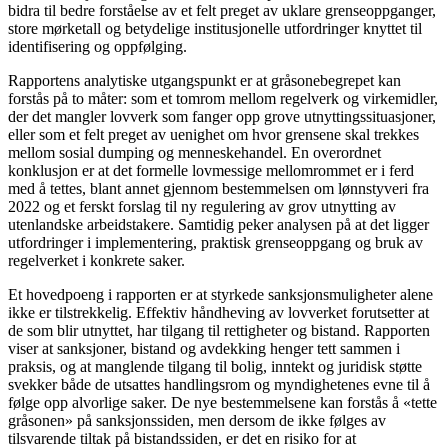
bidra til bedre forståelse av et felt preget av uklare grenseoppganger,
store mørketall og betydelige institusjonelle utfordringer knyttet til
identifisering og oppfølging.
Rapportens analytiske utgangspunkt er at gråsonebegrepet kan
forstås på to måter: som et tomrom mellom regelverk og virkemidler,
der det mangler lovverk som fanger opp grove utnyttingssituasjoner,
eller som et felt preget av uenighet om hvor grensene skal trekkes
mellom sosial dumping og menneskehandel. En overordnet
konklusjon er at det formelle lovmessige mellomrommet er i ferd
med å tettes, blant annet gjennom bestemmelsen om lønnstyveri fra
2022 og et ferskt forslag til ny regulering av grov utnytting av
utenlandske arbeidstakere. Samtidig peker analysen på at det ligger
utfordringer i implementering, praktisk grenseoppgang og bruk av
regelverket i konkrete saker.
Et hovedpoeng i rapporten er at styrkede sanksjonsmuligheter alene
ikke er tilstrekkelig. Effektiv håndheving av lovverket forutsetter at
de som blir utnyttet, har tilgang til rettigheter og bistand. Rapporten
viser at sanksjoner, bistand og avdekking henger tett sammen i
praksis, og at manglende tilgang til bolig, inntekt og juridisk støtte
svekker både de utsattes handlingsrom og myndighetenes evne til å
følge opp alvorlige saker. De nye bestemmelsene kan forstås å «tette
gråsonen» på sanksjonssiden, men dersom de ikke følges av
tilsvarende tiltak på bistandssiden, er det en risiko for at