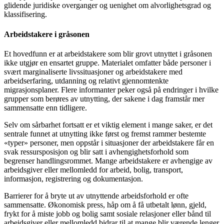
glidende juridiske overganger og uenighet om alvorlighetsgrad og
klassifisering.
Arbeidstakere i gråsonen
Et hovedfunn er at arbeidstakere som blir grovt utnyttet i gråsonen
ikke utgjør en ensartet gruppe. Materialet omfatter både personer i
svært marginaliserte livssituasjoner og arbeidstakere med
arbeidserfaring, utdanning og relativt gjennomtenkte
migrasjonsplaner. Flere informanter peker også på endringer i hvilke
grupper som berøres av utnytting, der sakene i dag framstår mer
sammensatte enn tidligere.
Selv om sårbarhet fortsatt er et viktig element i mange saker, er det
sentrale funnet at utnytting ikke først og fremst rammer bestemte
«typer» personer, men oppstår i situasjoner der arbeidstakere får en
svak ressursposisjon og blir satt i avhengighetsforhold som
begrenser handlingsrommet. Mange arbeidstakere er avhengige av
arbeidsgiver eller mellomledd for arbeid, bolig, transport,
informasjon, registrering og dokumentasjon.
Barrierer for å bryte ut av utnyttende arbeidsforhold er ofte
sammensatte. Økonomisk press, håp om å få utbetalt lønn, gjeld,
frykt for å miste jobb og bolig samt sosiale relasjoner eller bånd til
arbeidsgiver eller mellomledd bidrar til at mange blir værende lenger