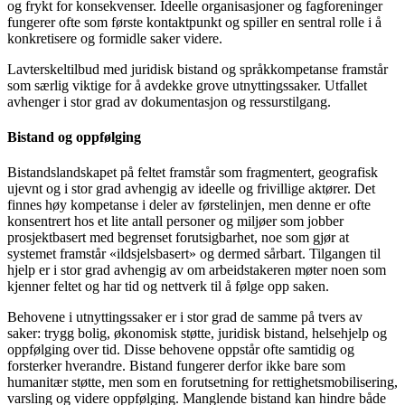
og frykt for konsekvenser. Ideelle organisasjoner og fagforeninger
fungerer ofte som første kontaktpunkt og spiller en sentral rolle i å
konkretisere og formidle saker videre.
Lavterskeltilbud med juridisk bistand og språkkompetanse framstår
som særlig viktige for å avdekke grove utnyttingssaker. Utfallet
avhenger i stor grad av dokumentasjon og ressurstilgang.
Bistand og oppfølging
Bistandslandskapet på feltet framstår som fragmentert, geografisk
ujevnt og i stor grad avhengig av ideelle og frivillige aktører. Det
finnes høy kompetanse i deler av førstelinjen, men denne er ofte
konsentrert hos et lite antall personer og miljøer som jobber
prosjektbasert med begrenset forutsigbarhet, noe som gjør at
systemet framstår «ildsjelsbasert» og dermed sårbart. Tilgangen til
hjelp er i stor grad avhengig av om arbeidstakeren møter noen som
kjenner feltet og har tid og nettverk til å følge opp saken.
Behovene i utnyttingssaker er i stor grad de samme på tvers av
saker: trygg bolig, økonomisk støtte, juridisk bistand, helsehjelp og
oppfølging over tid. Disse behovene oppstår ofte samtidig og
forsterker hverandre. Bistand fungerer derfor ikke bare som
humanitær støtte, men som en forutsetning for rettighetsmobilisering,
varsling og videre oppfølging. Manglende bistand kan hindre både