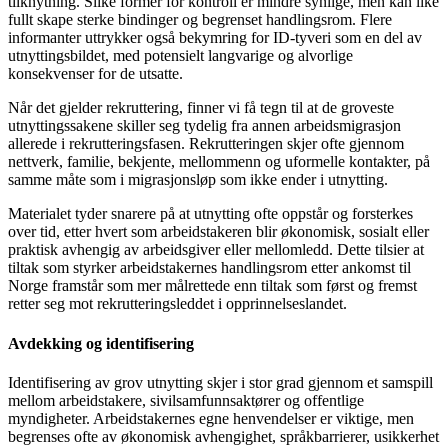
tilknytning. Slike former for kontroll er mindre synlige, men kan like
fullt skape sterke bindinger og begrenset handlingsrom. Flere
informanter uttrykker også bekymring for ID-tyveri som en del av
utnyttingsbildet, med potensielt langvarige og alvorlige
konsekvenser for de utsatte.
Når det gjelder rekruttering, finner vi få tegn til at de groveste
utnyttingssakene skiller seg tydelig fra annen arbeidsmigrasjon
allerede i rekrutteringsfasen. Rekrutteringen skjer ofte gjennom
nettverk, familie, bekjente, mellommenn og uformelle kontakter, på
samme måte som i migrasjonsløp som ikke ender i utnytting.
Materialet tyder snarere på at utnytting ofte oppstår og forsterkes
over tid, etter hvert som arbeidstakeren blir økonomisk, sosialt eller
praktisk avhengig av arbeidsgiver eller mellomledd. Dette tilsier at
tiltak som styrker arbeidstakernes handlingsrom etter ankomst til
Norge framstår som mer målrettede enn tiltak som først og fremst
retter seg mot rekrutteringsleddet i opprinnelseslandet.
Avdekking og identifisering
Identifisering av grov utnytting skjer i stor grad gjennom et samspill
mellom arbeidstakere, sivilsamfunnsaktører og offentlige
myndigheter. Arbeidstakernes egne henvendelser er viktige, men
begrenses ofte av økonomisk avhengighet, språkbarrierer, usikkerhet