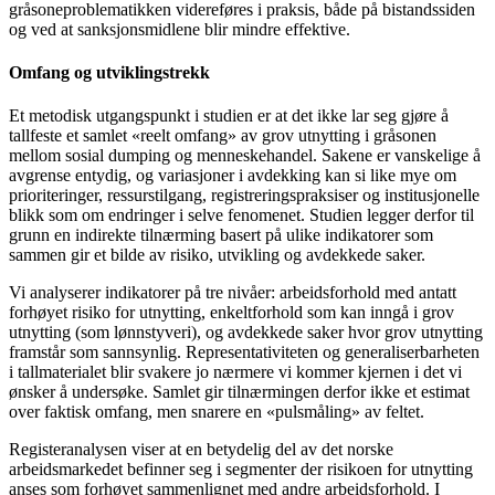
gråsoneproblematikken videreføres i praksis, både på bistandssiden
og ved at sanksjonsmidlene blir mindre effektive.
Omfang og utviklingstrekk
Et metodisk utgangspunkt i studien er at det ikke lar seg gjøre å
tallfeste et samlet «reelt omfang» av grov utnytting i gråsonen
mellom sosial dumping og menneskehandel. Sakene er vanskelige å
avgrense entydig, og variasjoner i avdekking kan si like mye om
prioriteringer, ressurstilgang, registreringspraksiser og institusjonelle
blikk som om endringer i selve fenomenet. Studien legger derfor til
grunn en indirekte tilnærming basert på ulike indikatorer som
sammen gir et bilde av risiko, utvikling og avdekkede saker.
Vi analyserer indikatorer på tre nivåer: arbeidsforhold med antatt
forhøyet risiko for utnytting, enkeltforhold som kan inngå i grov
utnytting (som lønnstyveri), og avdekkede saker hvor grov utnytting
framstår som sannsynlig. Representativiteten og generaliserbarheten
i tallmaterialet blir svakere jo nærmere vi kommer kjernen i det vi
ønsker å undersøke. Samlet gir tilnærmingen derfor ikke et estimat
over faktisk omfang, men snarere en «pulsmåling» av feltet.
Registeranalysen viser at en betydelig del av det norske
arbeidsmarkedet befinner seg i segmenter der risikoen for utnytting
anses som forhøyet sammenlignet med andre arbeidsforhold. I