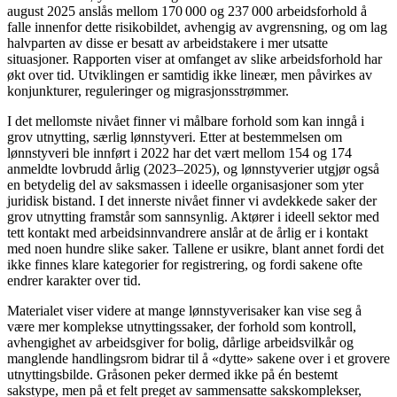
august 2025 anslås mellom 170 000 og 237 000 arbeidsforhold å
falle innenfor dette risikobildet, avhengig av avgrensning, og om lag
halvparten av disse er besatt av arbeidstakere i mer utsatte
situasjoner. Rapporten viser at omfanget av slike arbeidsforhold har
økt over tid. Utviklingen er samtidig ikke lineær, men påvirkes av
konjunkturer, reguleringer og migrasjonsstrømmer.
I det mellomste nivået finner vi målbare forhold som kan inngå i
grov utnytting, særlig lønnstyveri. Etter at bestemmelsen om
lønnstyveri ble innført i 2022 har det vært mellom 154 og 174
anmeldte lovbrudd årlig (2023–2025), og lønnstyverier utgjør også
en betydelig del av saksmassen i ideelle organisasjoner som yter
juridisk bistand. I det innerste nivået finner vi avdekkede saker der
grov utnytting framstår som sannsynlig. Aktører i ideell sektor med
tett kontakt med arbeidsinnvandrere anslår at de årlig er i kontakt
med noen hundre slike saker. Tallene er usikre, blant annet fordi det
ikke finnes klare kategorier for registrering, og fordi sakene ofte
endrer karakter over tid.
Materialet viser videre at mange lønnstyverisaker kan vise seg å
være mer komplekse utnyttingssaker, der forhold som kontroll,
avhengighet av arbeidsgiver for bolig, dårlige arbeidsvilkår og
manglende handlingsrom bidrar til å «dytte» sakene over i et grovere
utnyttingsbilde. Gråsonen peker dermed ikke på én bestemt
sakstype, men på et felt preget av sammensatte sakskomplekser,