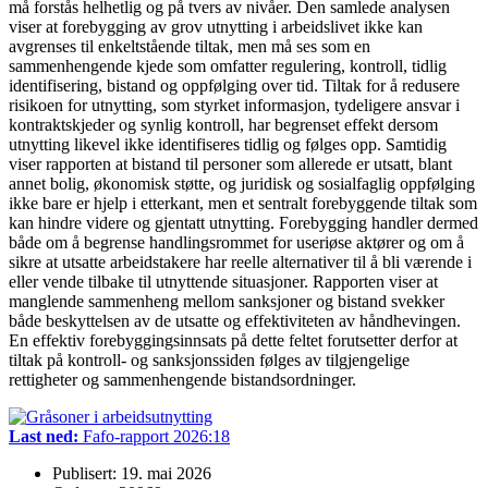
må forstås helhetlig og på tvers av nivåer. Den samlede analysen
viser at forebygging av grov utnytting i arbeidslivet ikke kan
avgrenses til enkeltstående tiltak, men må ses som en
sammenhengende kjede som omfatter regulering, kontroll, tidlig
identifisering, bistand og oppfølging over tid. Tiltak for å redusere
risikoen for utnytting, som styrket informasjon, tydeligere ansvar i
kontraktskjeder og synlig kontroll, har begrenset effekt dersom
utnytting likevel ikke identifiseres tidlig og følges opp. Samtidig
viser rapporten at bistand til personer som allerede er utsatt, blant
annet bolig, økonomisk støtte, og juridisk og sosialfaglig oppfølging
ikke bare er hjelp i etterkant, men et sentralt forebyggende tiltak som
kan hindre videre og gjentatt utnytting. Forebygging handler dermed
både om å begrense handlingsrommet for useriøse aktører og om å
sikre at utsatte arbeidstakere har reelle alternativer til å bli værende i
eller vende tilbake til utnyttende situasjoner. Rapporten viser at
manglende sammenheng mellom sanksjoner og bistand svekker
både beskyttelsen av de utsatte og effektiviteten av håndhevingen.
En effektiv forebyggingsinnsats på dette feltet forutsetter derfor at
tiltak på kontroll- og sanksjonssiden følges av tilgjengelige
rettigheter og sammenhengende bistandsordninger.
Last ned:
Fafo-rapport 2026:18
Publisert: 19. mai 2026