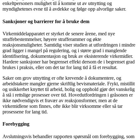
enkeltpersoners mulighet til å komme ut av utnytting og
myndighetenes evne til å avdekke og følge opp alvorlige saker.
Sanksjoner og barrierer for å bruke dem
Virkemiddelapparatet er styrket de senere årene, med nye
straffebestemmelser, høyere strafferammer og økte
reaksjonsmuligheter. Samtidig viser studien at utfordringen i mindre
grad ligger i mangel på regulering, og i større grad i manglende
identifisering, dokumentasjon og bruk av eksisterende virkemidler.
Hardere sanksjoner har begrenset effekt dersom de i begrenset grad
brukes i praksis, eller om det tar for lang tid å få et resultat.
Saker om grov utnytting er ofte krevende å dokumentere, og
arbeidstakere mangler gjerne skriftlig bevismateriale. Frykt, mistillit
og usikkerhet knyttet til arbeid, bolig og opphold gjør det vanskelig
å stå i rettslige prosesser over tid. Hovedutfordringen i gråsonen er
ikke nødvendigvis et fravær av reaksjonsformer, men at de
virkemidlene som finnes, ofte ikke blir virksomme eller så tar
prosessene for lang tid.
Forebygging
Avslutningsvis behandler rapporten spørsmål om forebygging, som