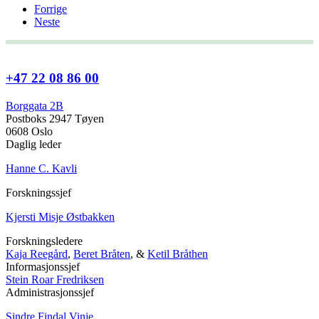
Forrige
Neste
+47 22 08 86 00
Borggata 2B
Postboks 2947 Tøyen
0608 Oslo
Daglig leder
Hanne C. Kavli
Forskningssjef
Kjersti Misje Østbakken
Forskningsledere
Kaja Reegård
,
Beret Bråten
, &
Ketil Bråthen
Informasjonssjef
Stein Roar Fredriksen
Administrasjonssjef
Sindre Findal Vinje