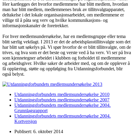
Her kartlegges det hvorfor medlemmene har blitt medlem, hvordan
man har blitt medlem, medlemmenes bruk av tillitsvalgtapparatet,
deltakelse i det lokale organisasjonsarbeidet, om medlemmene er
villige til å påta seg verv og hvilke kommunikasjons- og
informasjonskanaler de foretrekker.
For hver medlemsundersøkelse, har en medlemsgruppe eller tema
blitt særlig vektlagt. I 2013 er det de arbeidsplasstillitsvalgte som det
har blitt satt søkelys på. Vi spør hvorfor de er blitt tillitsvalgte, om de
trives, og hva som er det beste og verste ved å ha verv. Vi ser på hva
som kjennetegner arbeidet i klubben og forholdet til medlemmene
og arbeidsgiver. Hvilke saker de arbeider med, og om de opplever å
få opplæring, støtte og oppfølging fra Utdanningsforbundet, blir
også belyst.
Utdanningsforbundets medlemsundersøkelse 2010
Utdanningsforbundets medlemsundersøkelse 2007
Utdanningsforbundets medlemsundersøkelse 2004.
Grunnlagsrapport
Utdanningsforbundets medlemsundersøkelse 2004.
Kortversjon
Publisert: 6. oktober 2014