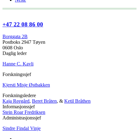
+47 22 08 86 00
Borggata 2B
Postboks 2947 Tøyen
0608 Oslo
Daglig leder
Hanne C. Kavli
Forskningssjef
Kjersti Misje Østbakken
Forskningsledere
Kaja Reegård
,
Beret Bråten
, &
Ketil Bråthen
Informasjonssjef
Stein Roar Fredriksen
Administrasjonssjef
Sindre Findal Vinje