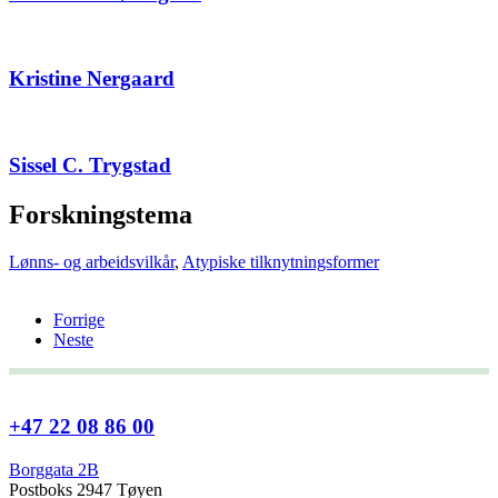
Kristine Nergaard
Sissel C. Trygstad
Forskningstema
Lønns- og arbeidsvilkår
,
Atypiske tilknytningsformer
Forrige
Neste
+47 22 08 86 00
Borggata 2B
Postboks 2947 Tøyen