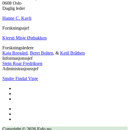
0608 Oslo
Daglig leder
Hanne C. Kavli
Forskningssjef
Kjersti Misje Østbakken
Forskningsledere
Kaja Reegård
,
Beret Bråten
, &
Ketil Bråthen
Informasjonssjef
Stein Roar Fredriksen
Administrasjonssjef
Sindre Findal Vinje
Copyright © 2026 Fafo.no