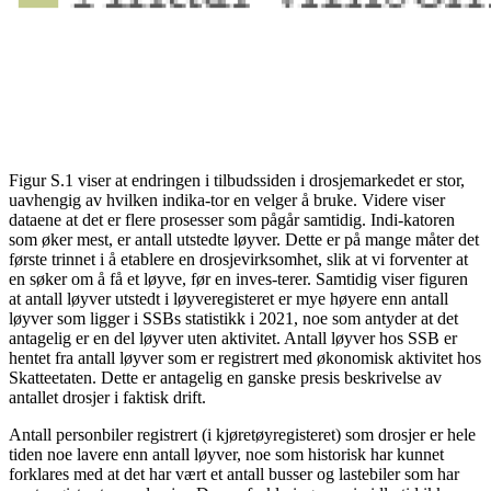
Figur S.1 viser at endringen i tilbudssiden i drosjemarkedet er stor,
uavhengig av hvilken indika-tor en velger å bruke. Videre viser
dataene at det er flere prosesser som pågår samtidig. Indi-katoren
som øker mest, er antall utstedte løyver. Dette er på mange måter det
første trinnet i å etablere en drosjevirksomhet, slik at vi forventer at
en søker om å få et løyve, før en inves-terer. Samtidig viser figuren
at antall løyver utstedt i løyveregisteret er mye høyere enn antall
løyver som ligger i SSBs statistikk i 2021, noe som antyder at det
antagelig er en del løyver uten aktivitet. Antall løyver hos SSB er
hentet fra antall løyver som er registrert med økonomisk aktivitet hos
Skatteetaten. Dette er antagelig en ganske presis beskrivelse av
antallet drosjer i faktisk drift.
Antall personbiler registrert (i kjøretøyregisteret) som drosjer er hele
tiden noe lavere enn antall løyver, noe som historisk har kunnet
forklares med at det har vært et antall busser og lastebiler som har