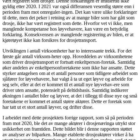
vært registrert som drosjer. Denne forklaringen er imidlertid ikke
gyldig etter 2020. I 2021 var også differansen vesentlig større enn i
perioden fram mot omreguler-ingen. Det kan være ulike forklaringer
til dette, men det peker i retning av at mange biler som har gått som
drosje, ikke har vært registrert som dette. Hvorfor vet vi ikke, men
manglende kompetanse hos løyvehavere, kan være en betydelig
forklaring. Konsekvensen av manglende registrering av bilen, er at
kjøretøyet ikke kan forsikres for drosjetransport.
Utviklingen i antall virksomheter har to interessante trekk. For det
første går antall virksom-heter opp. Hoveddelen av virksomhetene
som driver drosjetransport er fortsatt enkeltperson-foretak. Samtidig
øker andelen av enkeltpersonforetakene som ikke har ansatte. Dette
styrker antagelsen om at et antall personer som tidligere arbeidet som
sjåfører for løyvehavere, har valgt å ta ut eget løyve og arbeide for
seg selv, eller at det er kommet til et antall nye løyvehav-ere som
driver uten ansatte, potensielt på deltidsbasis. Samtidig indikerer
økningen i antallet biler og løyver, at det i tillegg til disse nye og små
foretakene er kommet et antall større aktører. Dette er foretak som
har tatt ut et stort antall løyver, og drifter disse.
I arbeidet med dette prosjektets forrige rapport, som så på perioden
fram mot 2020, ble det av mange aktører i drosjenæringa utrykt stor
usikkerhet om framtiden. Dette bildet blir i denne rapporten støttet
av analyser av bilparken. Mange etablerte drosjeaktører virker å ha