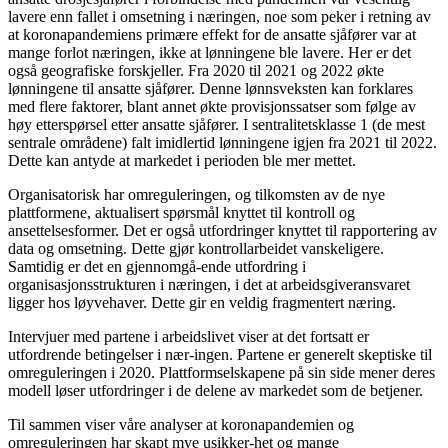
lavere enn fallet i omsetning i næringen, noe som peker i retning av
at koronapandemiens primære effekt for de ansatte sjåfører var at
mange forlot næringen, ikke at lønningene ble lavere. Her er det
også geografiske forskjeller. Fra 2020 til 2021 og 2022 økte
lønningene til ansatte sjåfører. Denne lønnsveksten kan forklares
med flere faktorer, blant annet økte provisjonssatser som følge av
høy etterspørsel etter ansatte sjåfører. I sentralitetsklasse 1 (de mest
sentrale områdene) falt imidlertid lønningene igjen fra 2021 til 2022.
Dette kan antyde at markedet i perioden ble mer mettet.
Organisatorisk har omreguleringen, og tilkomsten av de nye
plattformene, aktualisert spørsmål knyttet til kontroll og
ansettelsesformer. Det er også utfordringer knyttet til rapportering av
data og omsetning. Dette gjør kontrollarbeidet vanskeligere.
Samtidig er det en gjennomgå-ende utfordring i
organisasjonsstrukturen i næringen, i det at arbeidsgiveransvaret
ligger hos løyvehaver. Dette gir en veldig fragmentert næring.
Intervjuer med partene i arbeidslivet viser at det fortsatt er
utfordrende betingelser i nær-ingen. Partene er generelt skeptiske til
omreguleringen i 2020. Plattformselskapene på sin side mener deres
modell løser utfordringer i de delene av markedet som de betjener.
Til sammen viser våre analyser at koronapandemien og
omreguleringen har skapt mye usikker-het og mange