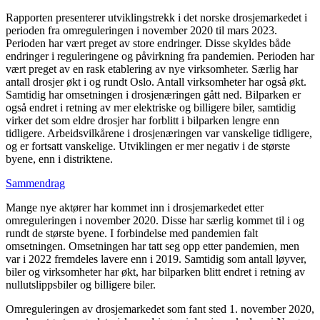
Rapporten presenterer utviklingstrekk i det norske drosjemarkedet i
perioden fra omreguleringen i november 2020 til mars 2023.
Perioden har vært preget av store endringer. Disse skyldes både
endringer i reguleringene og påvirkning fra pandemien. Perioden har
vært preget av en rask etablering av nye virksomheter. Særlig har
antall drosjer økt i og rundt Oslo. Antall virksomheter har også økt.
Samtidig har omsetningen i drosjenæringen gått ned. Bilparken er
også endret i retning av mer elektriske og billigere biler, samtidig
virker det som eldre drosjer har forblitt i bilparken lengre enn
tidligere. Arbeidsvilkårene i drosjenæringen var vanskelige tidligere,
og er fortsatt vanskelige. Utviklingen er mer negativ i de største
byene, enn i distriktene.
Sammendrag
Mange nye aktører har kommet inn i drosjemarkedet etter
omreguleringen i november 2020. Disse har særlig kommet til i og
rundt de største byene. I forbindelse med pandemien falt
omsetningen. Omsetningen har tatt seg opp etter pandemien, men
var i 2022 fremdeles lavere enn i 2019. Samtidig som antall løyver,
biler og virksomheter har økt, har bilparken blitt endret i retning av
nullutslippsbiler og billigere biler.
Omreguleringen av drosjemarkedet som fant sted 1. november 2020,