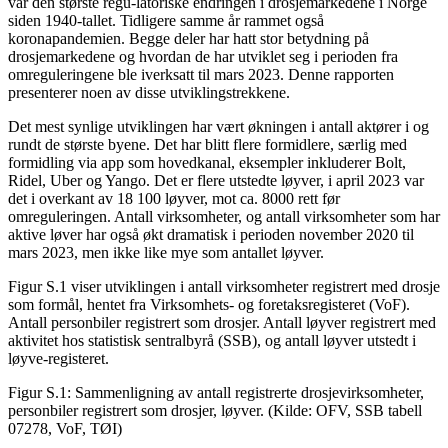
var den største regu-latoriske endringen i drosjemarkedene i Norge
siden 1940-tallet. Tidligere samme år rammet også
koronapandemien. Begge deler har hatt stor betydning på
drosjemarkedene og hvordan de har utviklet seg i perioden fra
omreguleringene ble iverksatt til mars 2023. Denne rapporten
presenterer noen av disse utviklingstrekkene.
Det mest synlige utviklingen har vært økningen i antall aktører i og
rundt de største byene. Det har blitt flere formidlere, særlig med
formidling via app som hovedkanal, eksempler inkluderer Bolt,
Ridel, Uber og Yango. Det er flere utstedte løyver, i april 2023 var
det i overkant av 18 100 løyver, mot ca. 8000 rett før
omreguleringen. Antall virksomheter, og antall virksomheter som har
aktive løver har også økt dramatisk i perioden november 2020 til
mars 2023, men ikke like mye som antallet løyver.
Figur S.1 viser utviklingen i antall virksomheter registrert med drosje
som formål, hentet fra Virksomhets- og foretaksregisteret (VoF).
Antall personbiler registrert som drosjer. Antall løyver registrert med
aktivitet hos statistisk sentralbyrå (SSB), og antall løyver utstedt i
løyve-registeret.
Figur S.1: Sammenligning av antall registrerte drosjevirksomheter,
personbiler registrert som drosjer, løyver. (Kilde: OFV, SSB tabell
07278, VoF, TØI)