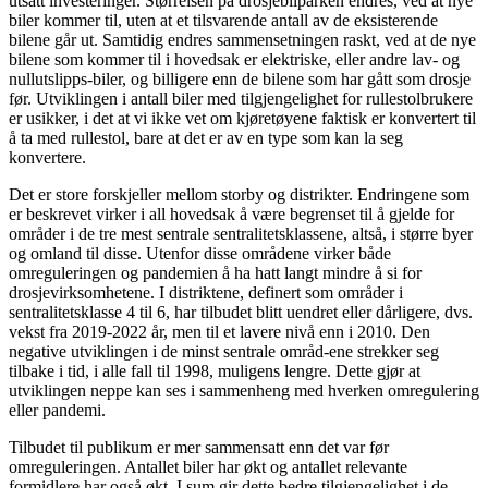
utsatt investeringer. Størrelsen på drosjebilparken endres, ved at nye
biler kommer til, uten at et tilsvarende antall av de eksisterende
bilene går ut. Samtidig endres sammensetningen raskt, ved at de nye
bilene som kommer til i hovedsak er elektriske, eller andre lav- og
nullutslipps-biler, og billigere enn de bilene som har gått som drosje
før. Utviklingen i antall biler med tilgjengelighet for rullestolbrukere
er usikker, i det at vi ikke vet om kjøretøyene faktisk er konvertert til
å ta med rullestol, bare at det er av en type som kan la seg
konvertere.
Det er store forskjeller mellom storby og distrikter. Endringene som
er beskrevet virker i all hovedsak å være begrenset til å gjelde for
områder i de tre mest sentrale sentralitetsklassene, altså, i større byer
og omland til disse. Utenfor disse områdene virker både
omreguleringen og pandemien å ha hatt langt mindre å si for
drosjevirksomhetene. I distriktene, definert som områder i
sentralitetsklasse 4 til 6, har tilbudet blitt uendret eller dårligere, dvs.
vekst fra 2019-2022 år, men til et lavere nivå enn i 2010. Den
negative utviklingen i de minst sentrale områd-ene strekker seg
tilbake i tid, i alle fall til 1998, muligens lengre. Dette gjør at
utviklingen neppe kan ses i sammenheng med hverken omregulering
eller pandemi.
Tilbudet til publikum er mer sammensatt enn det var før
omreguleringen. Antallet biler har økt og antallet relevante
formidlere har også økt. I sum gir dette bedre tilgjengelighet i de