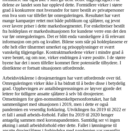
delene av landet som har opplevd dette. Formidlere virker i større
grad å konkurrere mot hverandre for turer bestilt av privatpersoner
enn hva som var tilfellet før omreguleringen. Resultatet har vært
mange kampanjer rettet mot både publikum og sjåfører, og jevnt
over lavere priser i dette markedssegmentet. For enkeltreiser bestilt
fra holdeplass er markedssituasjonen for kundene verre enn det den
var før omreguleringen. Det er blitt enda vanskeligere å få relevant
informasjon om pris og kvalitet. Bilene som står på holdeplassene er
ofte helt eller tilnærmet umerket og prisopplysninger er svært
vanskelig tilgjengelige. Kontraktmarkedene virker i mindre grad å
være berørt, og om noe, virker endringen å være positiv. I de større
byene har det i noen tilfeller kommet flere potensielle tilbydere. I
distriktene er fortsatt situasjonen utfordrende.
Arbeidsvirkårene i drosjenæringen har vært utfordrende over tid.
Omreguleringen virker ikke å ha bidratt til å bedre disse i betydelig
grad. Opphevingen av antallsbegrensningen av løyver gjorde det
lettere for tidligere ansatte sjåfører å selv bli drosjeeiere.
Omsetningen for gjen-nomsnittsenkeltpersonforetaket, har falt
sammenlignet med situasjonen i 2019, men i dette er også
pandemien en vesentlig forklaring. Utviklingen fra 2019 til 2022 er
et fall i antall arbeids-forhold. Fallet fra 2019 til 2020 henger
antagelig sammen med koronapandemien. Samtidig ser vi ingen
økning i antall arbeidsforhold etter dette. Fallet i lønningene til
ansatte drosjesjåfører i forbindelse med pandemien var vesentlig