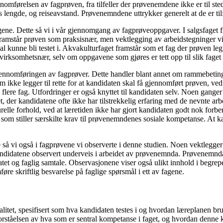
omførelsen av fagprøven, fra tilfeller der prøvenemdene ikke er til stede 
engde, og reiseavstand. Prøvenemndene uttrykker generelt at de er til
ne. Dette så vi i vår gjennomgang av fagprøveoppgaver. I salgsfaget fre
ramstår prøven som praksisnær, men vektlegging av arbeidstegninger virke
unne bli testet i. Akvakulturfaget framstår som et fag der prøven legges
irksomhetsnær, selv om oppgavene som gjøres er tett opp til slik faget t
jennomføringen av fagprøver. Dette handler blant annet om rammebeting
ikke legger til rette for at kandidaten skal få gjennomført prøven, ved 
re fag. Utfordringer er også knyttet til kandidaten selv. Noen ganger er
et, der kandidatene ofte ikke har tilstrekkelig erfaring med de nevnte a
turelle forhold, ved at læretiden ikke har gjort kandidaten godt nok forb
 som stiller særskilte krav til prøvenemndenes sosiale kompetanse. At ka
tte så vi også i fagprøvene vi observerte i denne studien. Noen vektleg
 kandidatene observert underveis i arbeidet av prøvenemnda. Prøvenemnda 
atet og faglig samtale. Observasjonene viser også ulikt innhold i beg
føre skriftlig besvarelse på faglige spørsmål i ett av fagene.
valitet, spesifisert som hva kandidaten testes i og hvordan læreplanen b
m forståelsen av hva som er sentral kompetanse i faget, og hvordan den