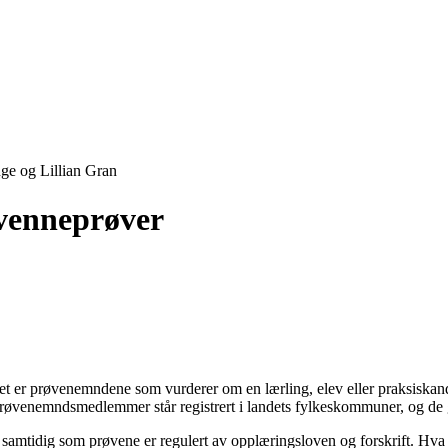
ge og Lillian Gran
svenneprøver
et er prøvenemndene som vurderer om en lærling, elev eller praksiskandi
venemndsmedlemmer står registrert i landets fylkeskommuner, og de gjø
samtidig som prøvene er regulert av opplæringsloven og forskrift. Hva s