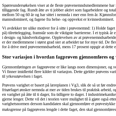
Spørreundersøkelsen viser at de fleste prøvenemndsmedlemmene har fagbr
tilliggende fag. Rundt åtte av ti jobber aktivt som fagarbeidere og tot
mellom 50 og 60 år og har sittet i nemnda i mer enn fem år. Kjønnsfor
mannsdominert, og fagene fra helse- og oppvekst er kvinnedominert.
Vi avdekker tre ulike motiver for å sitte i prøvenemnd: 1) Holde fag
på) tilrettelegging, framstår som de viktigste barrierene. I et typisk å
i design- og håndverksfagene. Opplevelsen av at prøvenemndsarbeid
er der medlemmene i størst grad sier at arbeidet tar for mye tid. De fl
for å drive med prøvenemndsarbeid, mens 17 prosent oppgir at dette 
Stor variasjon i hvordan fagprøven gjennomføres og 
Gjennomføringen av fagprøvene er like langs noen dimensjoner, og svært
Vi finner imidlertid flere kilder til variasjon. Dette gjelder prøven
til yrkesutøvelsen i faget.
Prøvens varighet er basert på læreplanen i Vg3, slik de så ut før e
frisørfaget ønsker nemnda at mer av tiden brukes til praktisk arbeid, 
en varighet på åtte til ti dager, fra tidligere to dager. I industrimek
gjerne lenger. Dette vil det i teorien være mulighet til å gjøre også ett
varighetsnormen dersom kandidaten skal gjennomføre et prøvestykke so
maksgrense på fagprøvens lengde i dette faget, den skal gjennomføres