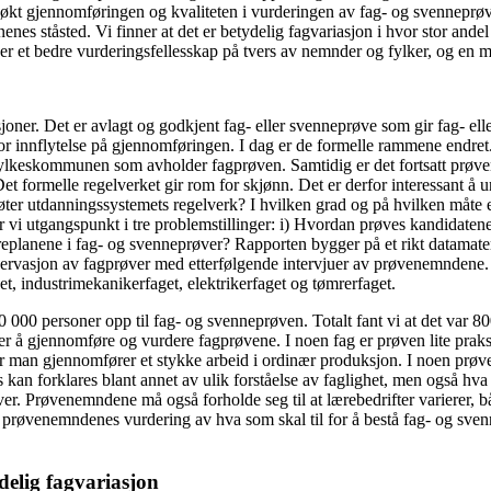
søkt gjennomføringen og kvaliteten i vurderingen av fag- og svenneprø
es ståsted. Vi finner at det er betydelig fagvariasjon i hvor stor andel
et bedre vurderingsfellesskap på tvers av nemnder og fylker, og en m
er. Det er avlagt og godkjent fag- eller svenneprøve som gir fag- eller s
tor innflytelse på gjennomføringen. I dag er de formelle rammene endre
et fylkeskommunen som avholder fagprøven. Samtidig er det fortsatt p
Det formelle regelverket gir rom for skjønn. Det er derfor interessant å
ter utdanningssystemets regelverk? I hvilken grad og på hvilken måte e
ar vi utgangspunkt i tre problemstillinger: i) Hvordan prøves kandidate
replanene i fag- og svenneprøver? Rapporten bygger på et rikt datamater
asjon av fagprøver med etterfølgende intervjuer av prøvenemndene. I fo
t, industrimekanikerfaget, elektrikerfaget og tømrerfaget.
0 000 personer opp til fag- og svenneprøven. Totalt fant vi at det var
 å gjennomføre og vurdere fagprøvene. I noen fag er prøven lite praksis
 der man gjennomfører et stykke arbeid i ordinær produksjon. I noen prøv
kan forklares blant annet av ulik forståelse av faglighet, men også hv
ver. Prøvenemndene må også forholde seg til at lærebedrifter varierer, bå
 prøvenemndenes vurdering av hva som skal til for å bestå fag- og sv
delig fagvariasjon