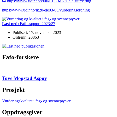
https://www.udir.no/kl06/ELE3-02/Hele/Vurdering
https://www.udir.no/lk20/ele03-03/vurderingsordning
Last ned:
Fafo-rapport 2023:27
Publisert: 17. november 2023
Ordrenr.: 20863
Fafo-forskere
Tove Mogstad Aspøy
Prosjekt
Vurderingskvalitet i fag- og svenneprøver
Oppdragsgiver