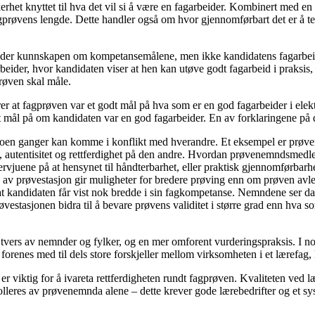
et knyttet til hva det vil si å være en fagarbeider. Kombinert med en åpe
gprøvens lengde. Dette handler også om hvor gjennomførbart det er å test
mnder kunnskapen om kompetansemålene, men ikke kandidatens fagarbeide
der, hvor kandidaten viser at hen kan utøve godt fagarbeid i praksis, 
røven skal måle.
er at fagprøven var et godt mål på hva som er en god fagarbeider i elek
dt mål på om kandidaten var en god fagarbeider. En av forklaringene på d
noen ganger kan komme i konflikt med hverandre. Et eksempel er prøve
, autentisitet og rettferdighet på den andre. Hvordan prøvenemndsmedle
 intervjuene på at hensynet til håndterbarhet, eller praktisk gjennomførb
 prøvestasjon gir muligheter for bredere prøving enn om prøven avleg
t kandidaten får vist nok bredde i sin fagkompetanse. Nemndene ser da 
øvestasjonen bidra til å bevare prøvens validitet i større grad enn hva s
ers av nemnder og fylker, og en mer omforent vurderingspraksis. I noe
forenes med til dels store forskjeller mellom virksomheten i et lærefag,
 viktig for å ivareta rettferdigheten rundt fagprøven. Kvaliteten ved l
olleres av prøvenemnda alene – dette krever gode lærebedrifter og et s