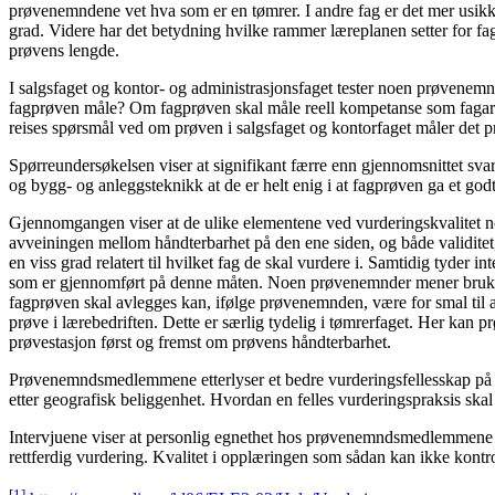
prøvenemndene vet hva som er en tømrer. I andre fag er det mer usikkerh
grad. Videre har det betydning hvilke rammer læreplanen setter for fa
prøvens lengde.
I salgsfaget og kontor- og administrasjonsfaget tester noen prøvene
fagprøven måle? Om fagprøven skal måle reell kompetanse som fagarbei
reises spørsmål ved om prøven i salgsfaget og kontorfaget måler det p
Spørreundersøkelsen viser at signifikant færre enn gjennomsnittet svar
og bygg- og anleggsteknikk at de er helt enig i at fagprøven ga et go
Gjennomgangen viser at de ulike elementene ved vurderingskvalitet 
avveiningen mellom håndterbarhet på den ene siden, og både validitet
en viss grad relatert til hvilket fag de skal vurdere i. Samtidig tyder
som er gjennomført på denne måten. Noen prøvenemnder mener bruk av
fagprøven skal avlegges kan, ifølge prøvenemnden, være for smal til a
prøve i lærebedriften. Dette er særlig tydelig i tømrerfaget. Her kan pr
prøvestasjon først og fremst om prøvens håndterbarhet.
Prøvenemndsmedlemmene etterlyser et bedre vurderingsfellesskap på tv
etter geografisk beliggenhet. Hvordan en felles vurderingspraksis skal 
Intervjuene viser at personlig egnethet hos prøvenemndsmedlemmene er
rettferdig vurdering. Kvalitet i opplæringen som sådan kan ikke kontr
[1]