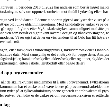
 fagprøven). I perioden 2018 til 2022 har andelen som består ligget me
lsforskningen, selv om oppmerksomheten mot frafall i yrkesfag ellers har
egn ved kandidatene. I denne rapporten gjør vi analyser der vi ser på a
dattype og i ulike utdanningsprogram. Med kandidattype tenker vi på de u
 går opp til fagbrev etter Vg3 i skole stryker, sammenlignet med åtte 
ndelen som består er signifikant lavere i design og håndverksfagene, re
modeller. Vi ser også at det er en viss tendens til at Oslo har litt høyere 
 hovedsak små.
ngen, eller forskjeller i vurderingspraksis, inkludert forskjeller i innho
nistrative data. Mest sannsynlig er det et uttrykk for begge deler. Analy
agforskjeller, karakterforskjeller, aldersforskjeller og annet, skyldes de
plæringen, enten i skole, lærebedrift eller begge deler?
rad opp prøvenemnder
år de skal rekruttere medlemmer til å sitte i prøvenemnd. Fylkeskomm
kommunen har et ønske om å være tettere på prøvenemndsarbeidet, men opp
n tyder på at fylkesadministrasjonene generelt er ambivalente til prø
er prøver. Samtidig er de usikre på om vurderingspraksisen er rettferdig
m fag