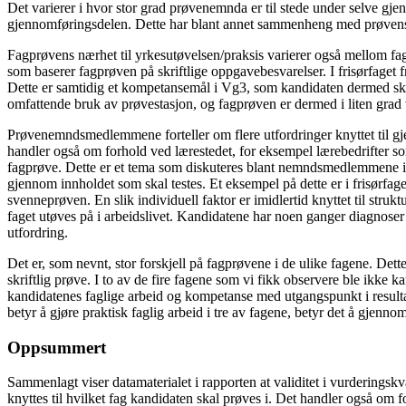
Det varierer i hvor stor grad prøvenemnda er til stede under selve gjenn
gjennomføringsdelen. Dette har blant annet sammenheng med prøvens l
Fagprøvens nærhet til yrkesutøvelsen/praksis varierer også mellom fage
som baserer fagprøven på skriftlige oppgavebesvarelser. I frisørfaget f
Dette er samtidig et kompetansemål i Vg3, som kandidaten dermed skal k
omfattende bruk av prøvestasjon, og fagprøven er dermed i liten grad v
Prøvenemndsmedlemmene forteller om flere utfordringer knyttet til g
handler også om forhold ved lærestedet, for eksempel lærebedrifter som 
fagprøve. Dette er et tema som diskuteres blant nemndsmedlemmene i fle
gjennom innholdet som skal testes. Et eksempel på dette er i frisørfag
svenneprøven. En slik individuell faktor er imidlertid knyttet til struk
faget utøves på i arbeidslivet. Kandidatene har noen ganger diagnoser
utfordring.
Det er, som nevnt, stor forskjell på fagprøvene i de ulike fagene. De
skriftlig prøve. I to av de fire fagene som vi fikk observere ble ikke
kandidatenes faglige arbeid og kompetanse med utgangspunkt i result
betyr å gjøre praktisk faglig arbeid i tre av fagene, betyr det å gjennom
Oppsummert
Sammenlagt viser datamaterialet i rapporten at validitet i vurderingsk
knyttes til hvilket fag kandidaten skal prøves i. Det handler også o