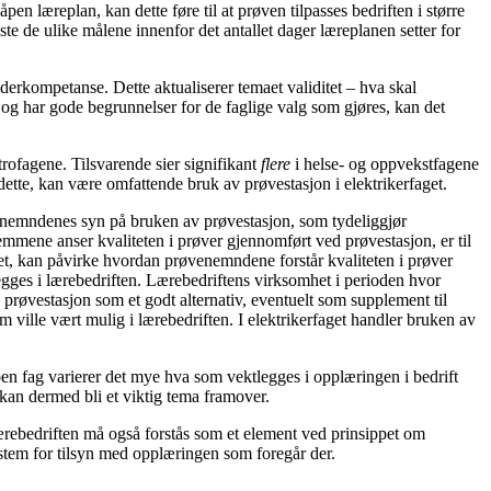
n læreplan, kan dette føre til at prøven tilpasses bedriften i større
e de ulike målene innenfor det antallet dager læreplanen setter for
rkompetanse. Dette aktualiserer temaet validitet – hva skal
og har gode begrunnelser for de faglige valg som gjøres, kan det
trofagene. Tilsvarende sier signifikant
flere
i helse- og oppvekstfagene
ette, kan være omfattende bruk av prøvestasjon i elektrikerfaget.
nemndenes syn på bruken av prøvestasjon, som tydeliggjør
mmene anser kvaliteten i prøver gjennomført ved prøvestasjon, er til
arhet, kan påvirke hvordan prøvenemndene forstår kvaliteten i prøver
ges i lærebedriften. Lærebedriftens virksomhet i perioden hvor
prøvestasjon som et godt alternativ, eventuelt som supplement til
om ville vært mulig i lærebedriften. I elektrikerfaget handler bruken av
n fag varierer det mye hva som vektlegges i opplæringen i bedrift
 kan dermed bli et viktig tema framover.
ærebedriften må også forstås som et element ved prinsippet om
ystem for tilsyn med opplæringen som foregår der.