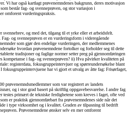
ver. Vi har også kartlagt prøvenemndenes bakgrunn, deres motivasjon
 som består fag- og svenneprøven, og stor variasjon i
er omforent vurderingspraksis.
vennebrev, og med det, tilgang til et yrke eller et arbeidsfelt.
t. Fag- og svenneprøven er en vurderingsform i videregående
røvenemnder som gjør den endelige vurderingen, der medlemmenes
 undersøke hvordan prøvenemndene fortolker og forholder seg til dette
tablerte tradisjoner og faglige normer setter preg på gjennomføringen
nes kompetanse i fag- og svenneprøven? ii) Hva påvirker kvaliteten på
iale: registerdata, fokusgruppeintervjuer og spørreundersøkelse blant
kusgruppeintervjuene har vi gjort et utvalg av åtte fag: Frisørfaget,
 8000 prøvenemndsmedlemmer som var registrert av landets
nær, og i stor grad basert på skriftlig oppgavebesvarelse. I andre fag
er testes primært de tekniske ferdighetene som kreves i faget, ofte ved
a som er praktisk gjennomførbart fra prøvenemndenes side når det
de i type virksomhet og i kvalitet. Graden av tilpasning til bedrift
enneprøven. Prøvenemndene ønsker selv en mer omforent