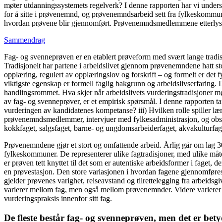
møter utdanningssystemets regelverk? I denne rapporten har vi under
for å sitte i prøvenemnd, og prøvenemndsarbeid sett fra fylkeskommunen
hvordan prøvene blir gjennomført. Prøvenemndsmedlemmene etterlyser 
Sammendrag
Fag- og svenneprøven er en etablert prøveform med svært lange tradisjon
Tradisjonelt har partene i arbeidslivet gjennom prøvenemndene hatt s
opplæring, regulert av opplæringslov og forskrift – og formelt er d
viktigste egenskap er formell faglig bakgrunn og arbeidslivserfaring. 
handlingsrommet. Hva skjer når arbeidslivets vurderingstradisjoner mø
av fag- og svenneprøver, er et empirisk spørsmål. I denne rapporten t
vurderingen av kandidatenes kompetanse? iii) Hvilken rolle spiller læ
prøvenemndsmedlemmer, intervjuer med fylkesadministrasjon, og observ
kokkfaget, salgsfaget, barne- og ungdomsarbeiderfaget, akvakulturfage
Prøvenemndene gjør et stort og omfattende arbeid. Årlig går om lag 3
fylkeskommuner. De representerer ulike fagtradisjoner, med ulike måter
er prøven tett knyttet til det som er autentiske arbeidsformer i faget,
en prøvestasjon. Den store variasjonen i hvordan fagene gjennomføres 
gjelder prøvenes varighet, reiseavstand og tilrettelegging fra arbeidsgi
varierer mellom fag, men også mellom prøvenemnder. Videre varierer
vurderingspraksis innenfor sitt fag.
De fleste består fag- og svenneprøven, men det er bety