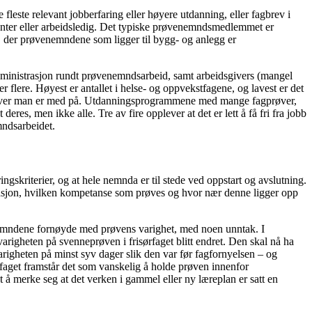
leste relevant jobberfaring eller høyere utdanning, eller fagbrev i
tudenter eller arbeidsledig. Det typiske prøvenemndsmedlemmet er
t, der prøvenemndene som ligger til bygg- og anlegg er
Administrasjon rundt prøvenemndsarbeid, samt arbeidsgivers (mangel
r flere. Høyest er antallet i helse- og oppvekstfagene, og lavest er det
prøver man er med på. Utdanningsprogrammene med mange fagprøver,
es, men ikke alle. Tre av fire opplever at det er lett å få fri fra jobb
mndsarbeidet.
gskriterier, og at hele nemnda er til stede ved oppstart og avslutning.
estasjon, hvilken kompetanse som prøves og hvor nær denne ligger opp
enemndene fornøyde med prøvens varighet, med noen unntak. I
arigheten på svenneprøven i frisørfaget blitt endret. Den skal nå ha
varigheten på minst syv dager slik den var før fagfornyelsen – og
ikerfaget framstår det som vanskelig å holde prøven innenfor
å merke seg at det verken i gammel eller ny læreplan er satt en