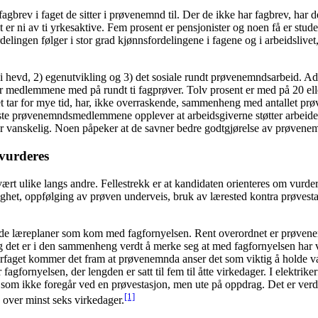
ev i faget de sitter i prøvenemnd til. Der de ikke har fagbrev, har de f
alt er ni av ti yrkesaktive. Fem prosent er pensjonister og noen få er s
delingen følger i stor grad kjønnsfordelingene i fagene og i arbeidslive
et i hevd, 2) egenutvikling og 3) det sosiale rundt prøvenemndsarbeid. 
r er medlemmene med på rundt ti fagprøver. Tolv prosent er med på 20 elle
et tar for mye tid, har, ikke overraskende, sammenheng med antallet 
este prøvenemndsmedlemmene opplever at arbeidsgiverne støtter arbeidet der
er vanskelig. Noen påpeker at de savner bedre godtgjørelse av prøvene
vurderes
 ulike langs andre. Fellestrekk er at kandidaten orienteres om vurderin
s varighet, oppfølging av prøven underveis, bruk av lærested kontra prøv
ndrede læreplaner som kom med fagfornyelsen. Rent overordnet er prøv
og det er i den sammenheng verdt å merke seg at med fagfornyelsen har v
anikerfaget kommer det fram at prøvenemnda anser det som viktig å holde 
er fagfornyelsen, der lengden er satt til fem til åtte virkedager. I elektr
m ikke foregår ved en prøvestasjon, men ute på oppdrag. Det er verdt 
[1]
 over minst seks virkedager.