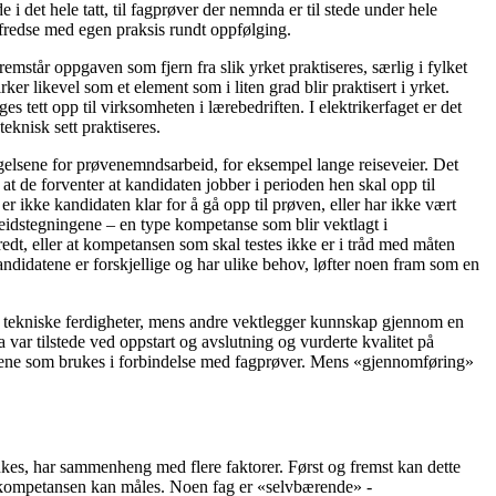
i det hele tatt, til fagprøver der nemnda er til stede under hele
fredse med egen praksis rundt oppfølging.
mstår oppgaven som fjern fra slik yrket praktiseres, særlig i fylket
r likevel som et element som i liten grad blir praktisert i yrket.
 tett opp til virksomheten i lærebedriften. I elektrikerfaget er det
eknisk sett praktiseres.
elsene for prøvenemndsarbeid, for eksempel lange reiseveier. Det
at de forventer at kandidaten jobber i perioden hen skal opp til
 ikke kandidaten klar for å gå opp til prøven, eller har ikke vært
rbeidstegningene – en type kompetanse som blir vektlagt i
eredt, eller at kompetansen som skal testes ikke er i tråd med måten
ndidatene er forskjellige og har ulike behov, løfter noen fram som en
ger tekniske ferdigheter, mens andre vektlegger kunnskap gjennom en
var tilstede ved oppstart og avslutning og vurderte kvalitet på
repene som brukes i forbindelse med fagprøver. Mens «gjennomføring»
rukes, har sammenheng med flere faktorer. Først og fremst kan dette
ne kompetansen kan måles. Noen fag er «selvbærende» -