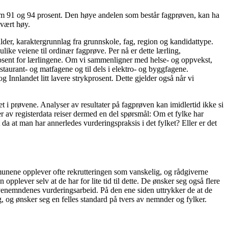
llom 91 og 94 prosent. Den høye andelen som består fagprøven, kan ha
 vært høy.
lder, karaktergrunnlag fra grunnskole, fag, region og kandidattype.
like veiene til ordinær fagprøve. Per nå er dette lærling,
prosent for lærlingene. Om vi sammenligner med helse- og oppvekst,
staurant- og matfagene og til dels i elektro- og byggfagene.
og Innlandet litt lavere strykprosent. Dette gjelder også når vi
ldet i prøvene. Analyser av resultater på fagprøven kan imidlertid ikke si
ser av registerdata reiser dermed en del spørsmål: Om et fylke har
t da at man har annerledes vurderingspraksis i det fylket? Eller er det
unene opplever ofte rekrutteringen som vanskelig, og rådgiverne
lever selv at de har for lite tid til dette. De ønsker seg også flere
venemndenes vurderingsarbeid. På den ene siden uttrykker de at de
, og ønsker seg en felles standard på tvers av nemnder og fylker.