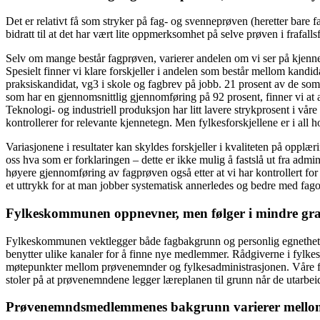
Det er relativt få som stryker på fag- og svenneprøven (heretter bare
bidratt til at det har vært lite oppmerksomhet på selve prøven i frafal
Selv om mange består fagprøven, varierer andelen om vi ser på kjennet
Spesielt finner vi klare forskjeller i andelen som består mellom kandi
praksiskandidat, vg3 i skole og fagbrev på jobb. 21 prosent av de som
som har en gjennomsnittlig gjennomføring på 92 prosent, finner vi at a
Teknologi- og industriell produksjon har litt lavere strykprosent i våre 
kontrollerer for relevante kjennetegn. Men fylkesforskjellene er i all
Variasjonene i resultater kan skyldes forskjeller i kvaliteten på opplæri
oss hva som er forklaringen – dette er ikke mulig å fastslå ut fra admi
høyere gjennomføring av fagprøven også etter at vi har kontrollert for f
et uttrykk for at man jobber systematisk annerledes og bedre med fagop
Fylkeskommunen oppnevner, men følger i mindre g
Fylkeskommunen vektlegger både fagbakgrunn og personlig egnethet n
benytter ulike kanaler for å finne nye medlemmer. Rådgiverne i fylkes
møtepunkter mellom prøvenemnder og fylkesadministrasjonen. Våre fun
stoler på at prøvenemndene legger læreplanen til grunn når de utarbeid
Prøvenemndsmedlemmenes bakgrunn varierer mello