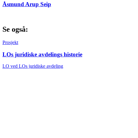
Åsmund Arup Seip
Se også:
Prosjekt
LOs juridiske avdelings historie
LO ved LOs juridiske avdeling