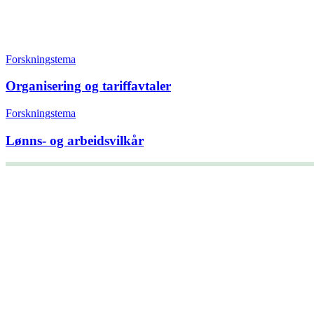
Forskningstema
Organisering og tariffavtaler
Forskningstema
Lønns- og arbeidsvilkår
+47 22 08 86 00
Borggata 2B
Postboks 2947 Tøyen
0608 Oslo
Daglig leder
Hanne C. Kavli
Forskningssjef