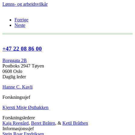
Lønns- og arbeidsvilkår
Forrige
Neste
+47 22 08 86 00
Borggata 2B
Postboks 2947 Tøyen
0608 Oslo
Daglig leder
Hanne C. Kavli
Forskningssjef
Kjersti Misje Østbakken
Forskningsledere
Kaja Reegård
,
Beret Bråten
, &
Ketil Bråthen
Informasjonssjef
Stein Roar Fredriksen