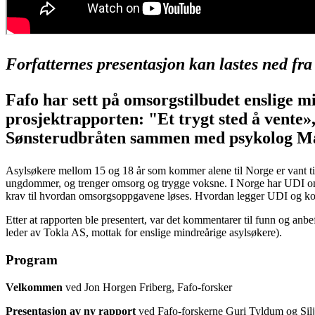
Forfatternes presentasjon kan lastes ned fra
Fafo har sett på omsorgstilbudet enslige mi
prosjektrapporten: "Et trygt sted å vente»
Sønsterudbråten sammen med psykolog M
Asylsøkere mellom 15 og 18 år som kommer alene til Norge er vant til å
ungdommer, og trenger omsorg og trygge voksne. I Norge har UDI omsor
krav til hvordan omsorgsoppgavene løses. Hvordan legger UDI og komm
Etter at rapporten ble presentert, var det kommentarer til funn og a
leder av Tokla AS, mottak for enslige mindreårige asylsøkere).
Program
Velkommen
ved Jon Horgen Friberg, Fafo-forsker
Presentasjon av ny rapport
ved Fafo-forskerne Guri Tyldum og Sil