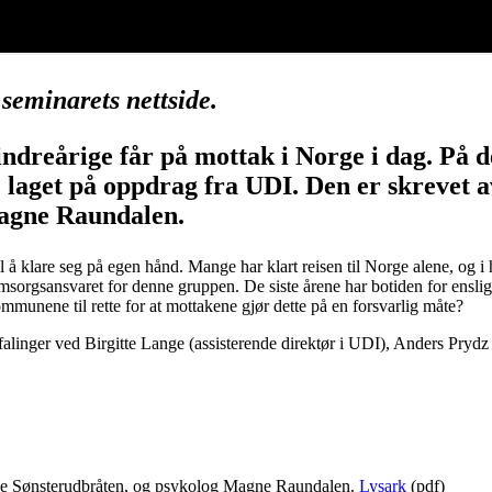
 seminarets nettside.
ndreårige får på mottak i Norge i dag. På d
, laget på oppdrag fra UDI. Den er skrevet 
agne Raundalen.
 klare seg på egen hånd. Mange har klart reisen til Norge alene, og i hje
gsansvaret for denne gruppen. De siste årene har botiden for enslige 
unene til rette for at mottakene gjør dette på en forsvarlig måte?
nbefalinger ved Birgitte Lange (assisterende direktør i UDI), Anders P
je Sønsterudbråten, og psykolog Magne Raundalen.
Lysark
(pdf)