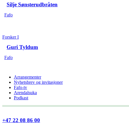
Silje Sønsterudbråten
Fafo
Forsker I
Guri Tyldum
Fafo
Arrangementer
Nyhetsbrev og invitasjoner
Fafo-tv
Arendalsuka
Podkast
+47 22 08 86 00