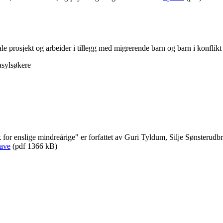
 prosjekt og arbeider i tillegg med migrerende barn og barn i konflik
asylsøkere
k for enslige mindreårige" er forfattet av Guri Tyldum, Silje Sønsteru
gave
(pdf 1366 kB)