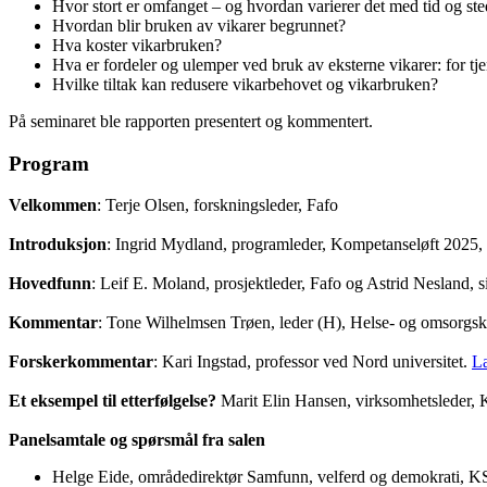
Hvor stort er omfanget – og hvordan varierer det med tid og st
Hvordan blir bruken av vikarer begrunnet?
Hva koster vikarbruken?
Hva er fordeler og ulemper ved bruk av eksterne vikarer: for tjen
Hvilke tiltak kan redusere vikarbehovet og vikarbruken?
På seminaret ble rapporten presentert og kommentert.
Program
Velkommen
: Terje Olsen, forskningsleder, Fafo
Introduksjon
: Ingrid Mydland, programleder, Kompetanseløft 2025, 
Hovedfunn
: Leif E. Moland, prosjektleder, Fafo og Astrid Nesland
Kommentar
: Tone Wilhelmsen Trøen, leder (H), Helse- og omsorgsk
Forskerkommentar
: Kari Ingstad, professor ved Nord universitet.
La
Et eksempel til etterfølgelse?
Marit Elin Hansen, virksomhetsleder
Panelsamtale og spørsmål fra salen
Helge Eide, områdedirektør Samfunn, velferd og demokrati, K