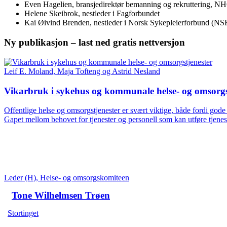
Even Hagelien, bransjedirektør bemanning og rekruttering, N
Helene Skeibrok, nestleder i Fagforbundet
Kai Øivind Brenden, nestleder i Norsk Sykepleierforbund (NS
Ny publikasjon – last ned gratis nettversjon
Leif E. Moland, Maja Tofteng og Astrid Nesland
Vikarbruk i sykehus og kommunale helse- og omsorgs
Offentlige helse og omsorgstjenester er svært viktige, både fordi gode 
Gapet mellom behovet for tjenester og personell som kan utføre tjen
Leder (H), Helse- og omsorgskomiteen
Tone Wilhelmsen Trøen
Stortinget