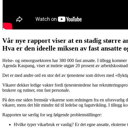
Vår nye rapport viser at en stadig større a
Hva er den ideelle miksen av fast ansatte o
Helse- og omsorgssektoren har 380 000 fast ansatte. I tillegg kommer
Agenda Kaupang, viser at innleie utgjør 20 prosent av arbeidskostnade
Det er med andre ord en stor del av tjenestene som drives med «flyktig
Vikarer dekker ledige vakter fordi tjenestestedene har rekrutterings
brukere og rutiner, enn fast personale.
På den ene siden fremstår vikarene som redningen fra en uforsvarlig dri
vikarer, mens det blir mindre tid til ledelse og fagutvikling. I tillegg
Rapporten tar særlig for seg følgende problemstillinger:
Hvilke typer vikarbruk er vanlig? Er det egne ansatte, eksterne t