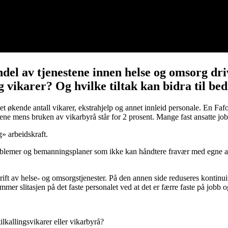
ndel av tjenestene innen helse og omsorg dri
g vikarer? Og hvilke tiltak kan bidra til b
 et økende antall vikarer, ekstrahjelp og annet innleid personale. En
ne mens bruken av vikarbyrå står for 2 prosent. Mange fast ansatte jobb
» arbeidskraft.
problemer og bemanningsplaner som ikke kan håndtere fravær med egne a
ft av helse- og omsorgstjenester. På den annen side reduseres kontinuite
 kommer slitasjen på det faste personalet ved at det er færre faste på job
ilkallingsvikarer eller vikarbyrå?