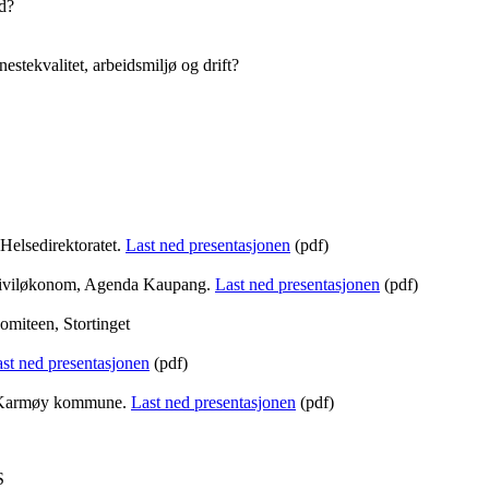
ed?
estekvalitet, arbeidsmiljø og drift?
Helsedirektoratet.
Last ned presentasjonen
(pdf)
, siviløkonom, Agenda Kaupang.
Last ned presentasjonen
(pdf)
omiteen, Stortinget
st ned presentasjonen
(pdf)
, Karmøy kommune.
Last ned presentasjonen
(pdf)
S