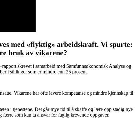
ves med «flyktig» arbeidskraft. Vi spurte:
edre bruk av vikarene?
 Fafo-rapport skrevet i samarbeid med Samfunnsøkonomisk Analyse og
er i stillinger som er mindre enn 25 prosent.
nsatte. Vikarene har ofte lavere kompetanse og mindre kjennskap til
ten i tjenestene. Det går mye tid til å skaffe og lære opp stadig nye
b og færre som kan ta ansvar for faglig krevende oppgaver.