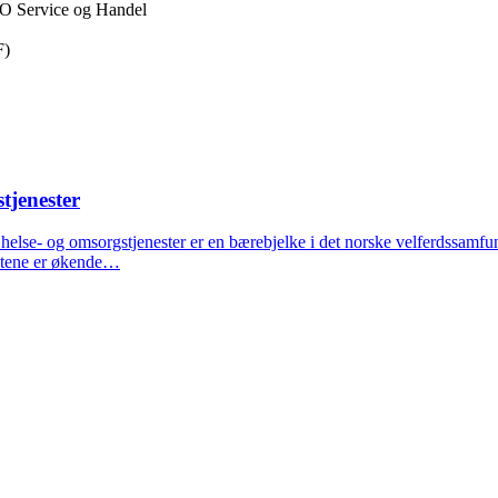
HO Service og Handel
F)
tjenester
helse- og omsorgstjenester er en bærebjelke i det norske velferdssamfunne
estene er økende…