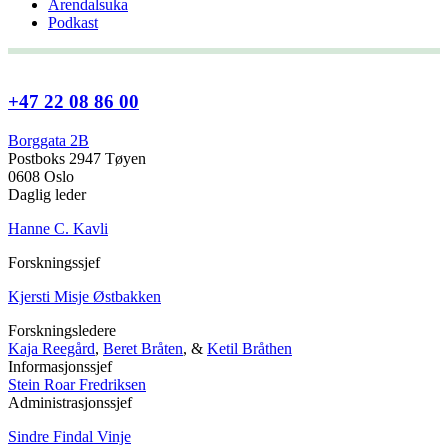
Arendalsuka
Podkast
+47 22 08 86 00
Borggata 2B
Postboks 2947 Tøyen
0608 Oslo
Daglig leder
Hanne C. Kavli
Forskningssjef
Kjersti Misje Østbakken
Forskningsledere
Kaja Reegård
,
Beret Bråten
, &
Ketil Bråthen
Informasjonssjef
Stein Roar Fredriksen
Administrasjonssjef
Sindre Findal Vinje