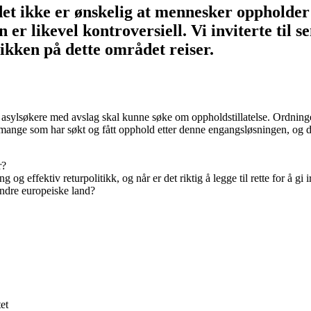
det ikke er ønskelig at mennesker oppholder s
 er likevel kontroversiell. Vi inviterte til
ikken på dette området reiser.
 asylsøkere med avslag skal kunne søke om oppholdstillatelse. Ordninge
 mange som har søkt og fått opphold etter denne engangsløsningen, og d
r?
og effektiv returpolitikk, og når er det riktig å legge til rette for å gi
ndre europeiske land?
et