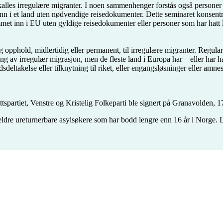
kalles irregulære migranter. I noen sammenhenger forstås også personer 
ise inn i et land uten nødvendige reisedokumenter. Dette seminaret konse
met inn i EU uten gyldige reisedokumenter eller personer som har hatt 
lig opphold, midlertidig eller permanent, til irregulære migranter. Regu
g av irregulær migrasjon, men de fleste land i Europa har – eller har ha
eltakelse eller tilknytning til riket, eller engangsløsninger eller amnest
tspartiet, Venstre og Kristelig Folkeparti ble signert på Granavolden, 1
 eldre ureturnerbare asylsøkere som har bodd lengre enn 16 år i Norge. 