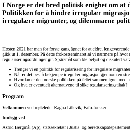
I Norge er det bred politisk enighet om at 
Politikken for å hindre irregulær migrasjon
irregulære migranter, og dilemmaene polit
Høsten 2021 har man for første gang åpnet for at eldre, lengeværende
gikk ut 1. desember. På dette frokostseminaret så vi nærmere på hvor
regulariseringsordninger gir. Spørsmål som ble belyst og diskutert var:
Trenger vi en politikk for regularisering for irregulære migrante
Når er det best å bekjempe irregulær migrasjon gjennom en streng 
Hvordan er den norske politikken på feltet sammenlignet med a
Og hva er eventuelt alternativene til slike regulariseringstiltak?
Program
Velkommen
ved møteleder Ragna Lillevik, Fafo-forsker
Innlegg
ved
Astrid Bergmål (Ap), statssekretær i Justis- og beredskapsdepartement