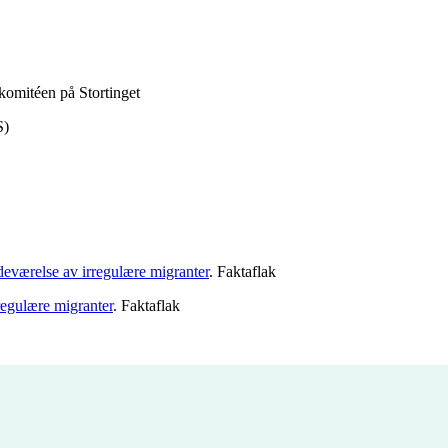
komitéen på Stortinget
S)
edeværelse av irregulære migranter
. Faktaflak
rregulære migranter
. Faktaflak