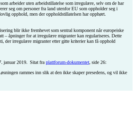
som arbeider uten arbeidstillatelse som irregulære, selv om de har
ntrerer seg om personer fra land utenfor EU som oppholder seg i
lovlig opphold, men der oppholdstillatelsen har opphørt.
larisering blir ikke fremhevet som sentral komponent når europeiske
tt – åpninger for at irregulære migranter kan regulariseres. Dette
i, der irregulære migranter etter gitte kriterier kan få opphold
7. januar 2019. Sitat fra
plattforum-dokumentet
, side 26:
Løsningen rammes inn slik at den ikke skaper presedens, og vil ikke