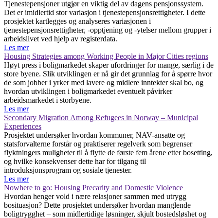
Tjenestepensjoner utgjør en viktig del av dagens pensjonssystem.
Det er imidlertid stor variasjon i tjenestepensjonsrettigheter. I dette
prosjektet kartlegges og analyseres variasjonen i
tjenestepensjonsrettigheter, -opptjening og -ytelser mellom grupper i
arbeidslivet ved hjelp av registerdata.
Les mer
Housing Strategies among Working People in Major Cities regions
Høyt press i boligmarkedet skaper ufordringer for mange, særlig i de
store byene. Slik utviklingen er nå gir det grunnlag for å spørre hvor
de som jobber i yrker med lavere og midlere inntekter skal bo, og
hvordan utviklingen i boligmarkedet eventuelt påvirker
arbeidsmarkedet i storbyene.
Les mer
Secondary Migration Among Refugees in Norway – Municipal
Experiences
Prosjektet undersøker hvordan kommuner, NAV-ansatte og
statsforvalterne forstår og praktiserer regelverk som begrenser
flyktningers muligheter til å flytte de første fem årene etter bosetting,
og hvilke konsekvenser dette har for tilgang til
introduksjonsprogram og sosiale tjenester.
Les mer
Nowhere to go: Housing Precarity and Domestic Violence
Hvordan henger vold i nære relasjoner sammen med utrygg
bosituasjon? Dette prosjektet undersøker hvordan manglende
boligtrygghet – som midlertidige løsninger, skjult bostedsløshet og