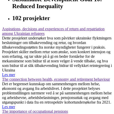
Reduced Inequality
102 prosjekter
Aspirations, decisions and experiences of return and repatriation
among Ukrainian refugees
Dette prosjektet undersøker hva som påvirker ukrainske flyktningers
beslutninger om tilbakevending og retur, og hvordan
tilbakevendingsstøtten fra norske myndigheter fungerer i praksis.
Prosjektet skiller mellom retur som ønske, som konkret intensjon og
som erfaring, og tar sikte på å gi en bedre forståelse for de
mekansimene som bidrar til at noen velger å vende tilbake, og hva
som bidrar til at slik tilbakevending bidrar til vellykket reintegrering i
Ukraina
Les mer
The connection between health, economy and retirement behaviour
Det er begrenset kunnskap om sammenhengen mellom helse,
økonomi og avgang fra arbeidslivet. I dette prosjektet belyses
problemstillingen nærmere ved å se på sammenhengen mellom helse
og arbeidsevne, arbeidsbelastninger, pensjonsuttak og avgang med
utgangspunkt i data fra en retrospektiv kohortundersøkelse fra 2021.
Les mer
The importance of occupational pensions