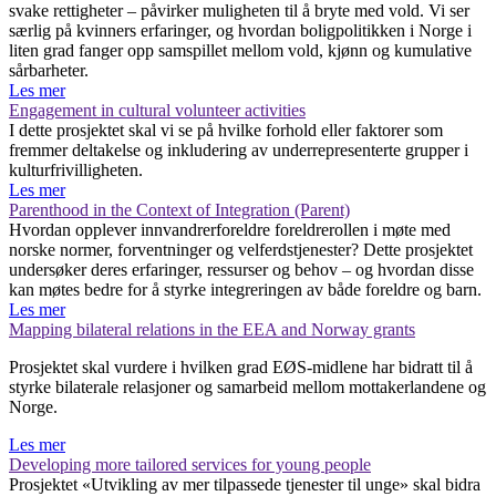
svake rettigheter – påvirker muligheten til å bryte med vold. Vi ser
særlig på kvinners erfaringer, og hvordan boligpolitikken i Norge i
liten grad fanger opp samspillet mellom vold, kjønn og kumulative
sårbarheter.
Les mer
Engagement in cultural volunteer activities
I dette prosjektet skal vi se på hvilke forhold eller faktorer som
fremmer deltakelse og inkludering av underrepresenterte grupper i
kulturfrivilligheten.
Les mer
Parenthood in the Context of Integration (Parent)
Hvordan opplever innvandrerforeldre foreldrerollen i møte med
norske normer, forventninger og velferdstjenester? Dette prosjektet
undersøker deres erfaringer, ressurser og behov – og hvordan disse
kan møtes bedre for å styrke integreringen av både foreldre og barn.
Les mer
Mapping bilateral relations in the EEA and Norway grants
Prosjektet skal vurdere i hvilken grad EØS-midlene har bidratt til å
styrke bilaterale relasjoner og samarbeid mellom mottakerlandene og
Norge.
Les mer
Developing more tailored services for young people
Prosjektet «Utvikling av mer tilpassede tjenester til unge» skal bidra