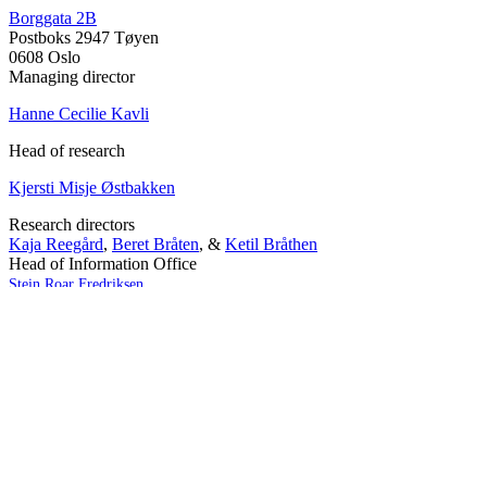
Borggata 2B
Postboks 2947 Tøyen
0608 Oslo
Managing director
Hanne Cecilie Kavli
Head of research
Kjersti Misje Østbakken
Research directors
Kaja Reegård
,
Beret Bråten
, &
Ketil Bråthen
Head of Information Office
Stein Roar Fredriksen
Head of Administration
Sindre Findal Vinje