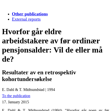
Other publications
External reports
Hvorfor går eldre
arbeidstakere av før ordinær
pensjonsalder: Vil de eller må
de?
Resultater av en retrospektiv
kohortundersøkelse
E. Dahl & T. Midtsundstad
|
1994
To the publication
17. January 2015
E. Dahl & T. Midtsundstad (1994), "Hvorfor går noen av før