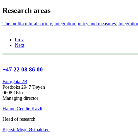
Research areas
The multi-cultural society
,
Integration policy and measures
,
Integratio
Prev
Next
+47 22 08 86 00
Borggata 2B
Postboks 2947 Tøyen
0608 Oslo
Managing director
Hanne Cecilie Kavli
Head of research
Kjersti Misje Østbakken