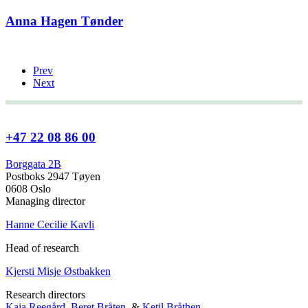
Anna Hagen Tønder
Prev
Next
+47 22 08 86 00
Borggata 2B
Postboks 2947 Tøyen
0608 Oslo
Managing director
Hanne Cecilie Kavli
Head of research
Kjersti Misje Østbakken
Research directors
Kaja Reegård
,
Beret Bråten
, &
Ketil Bråthen