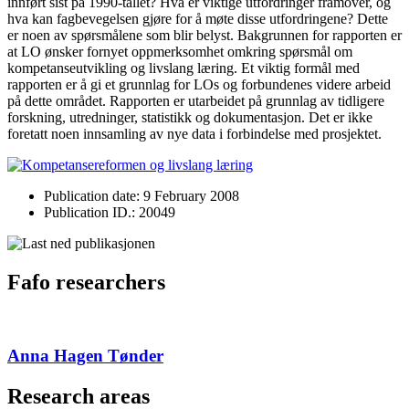
innført sist på 1990-tallet? Hva er viktige utfordringer framover, og
hva kan fagbevegelsen gjøre for å møte disse utfordringene? Dette
er noen av spørsmålene som blir belyst. Bakgrunnen for rapporten er
at LO ønsker fornyet oppmerksomhet omkring spørsmål om
kompetanseutvikling og livslang læring. Et viktig formål med
rapporten er å gi et grunnlag for LOs og forbundenes videre arbeid
på dette området. Rapporten er utarbeidet på grunnlag av tidligere
forskning, utredninger, statistikk og dokumentasjon. Det er ikke
foretatt noen innsamling av nye data i forbindelse med prosjektet.
Publication date: 9 February 2008
Publication ID.: 20049
Fafo researchers
Anna Hagen Tønder
Research areas