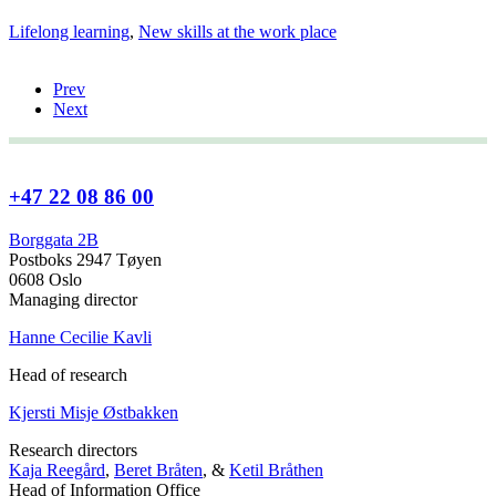
Lifelong learning
,
New skills at the work place
Prev
Next
+47 22 08 86 00
Borggata 2B
Postboks 2947 Tøyen
0608 Oslo
Managing director
Hanne Cecilie Kavli
Head of research
Kjersti Misje Østbakken
Research directors
Kaja Reegård
,
Beret Bråten
, &
Ketil Bråthen
Head of Information Office