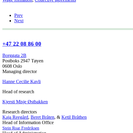
Prev
Next
+47 22 08 86 00
Borggata 2B
Postboks 2947 Tøyen
0608 Oslo
Managing director
Hanne Cecilie Kavli
Head of research
Kjersti Misje Østbakken
Research directors
Kaja Reegård
,
Beret Bråten
, &
Ketil Bråthen
Head of Information Office
Stein Roar Fredriksen