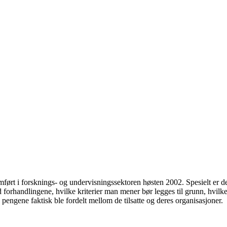
ført i forsknings- og undervisningssektoren høsten 2002. Spesielt er de
orhandlingene, hvilke kriterier man mener bør legges til grunn, hvilke fo
engene faktisk ble fordelt mellom de tilsatte og deres organisasjoner.