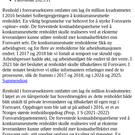
Renhold i forsvarssektoren omfatter om lag én million kvadratmeter.
I 2016 besluttet Solbergregjeringen å konkurranseutsette
renholdet. En viktig begrunnelse var behovet for å styrke Forsvarets
«spisse» ende. De forventede kostnadsbesparelsene ved å
konkurranseutsette renholdet skulle realiseres ved at eksterne
leverandører kunne utføre renhold mer kostnadseffektivt enn
Forsvaret selv. De konkurranseutsatte renholderne fikk ny
arbeidsgiver, og for flere av renholderne ble arbeidssituasjonen
endret. I 2017 og 2018 ble vi fortalt at tempoet var skrudd opp.
Arbeidspresset hadde økt, og arbeidsmiljøet ble endret til det verre. I
2021 ble det besluttet at renholdet skulle tilbakeføres til Forsvaret. I
dette notatet beskriver vi ulike informanters erfaringer med de to
prosessene, slik de framsto i 2017 og 2018, og i 2024 og 2025.
Sammendrag
Renhold i forsvarssektoren omfatter om lag én million kvadratmeter.
I løpet av en tiårsperiode har hovedmengden av dette renholdet både
blitt utskilt til private leverandører og tilbakeført til egen regi i
Forsvaret. Oppdraget som ble satt ut på anbud i 2016, er et av
Norges største renholdsoppdrag (Prop. 1 S (2021–2022)
Forsvarsdepartementet). De forventede kostnadsbesparelsene ved å
konkurranseutsette renholdet skulle realiseres ved at eksterne
leverandører kunne utføre renhold mer kostnadseffektivt enn
Forsvaret selv, gitt uendret omfang og kvalitet på tjenesten. En