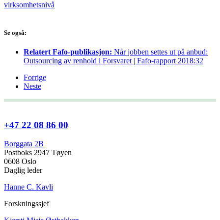
virksomhetsnivå
Se også:
Relatert Fafo-publikasjon:
Når jobben settes ut på anbud:
Outsourcing av renhold i Forsvaret | Fafo-rapport 2018:32
Forrige
Neste
+47 22 08 86 00
Borggata 2B
Postboks 2947 Tøyen
0608 Oslo
Daglig leder
Hanne C. Kavli
Forskningssjef