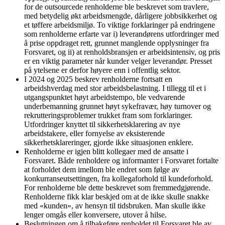
for de outsourcede renholderne ble beskrevet som travlere,
med betydelig økt arbeidsmengde, dårligere jobbsikkerhet og
et tøffere arbeidsmiljø. To viktige forklaringer på endringene
som renholderne erfarte var i) leverandørens utfordringer med
å prise oppdraget rett, grunnet manglende opplysninger fra
Forsvaret, og ii) at renholdsbransjen er arbeidsintensiv, og pris
er en viktig parameter når kunder velger leverandør. Presset
på ytelsene er derfor høyere enn i offentlig sektor.
I 2024 og 2025 beskrev renholderne fortsatt en
arbeidshverdag med stor arbeidsbelastning. I tillegg til et i
utgangspunktet høyt arbeidstempo, ble vedvarende
underbemanning grunnet høyt sykefravær, høy turnover og
rekrutteringsproblemer trukket fram som forklaringer.
Utfordringer knyttet til sikkerhetsklarering av nye
arbeidstakere, eller fornyelse av eksisterende
sikkerhetsklareringer, gjorde ikke situasjonen enklere.
Renholderne er igjen blitt kollegaer med de ansatte i
Forsvaret. Både renholdere og informanter i Forsvaret fortalte
at forholdet dem imellom ble endret som følge av
konkurranseutsettingen, fra kollegaforhold til kundeforhold.
For renholderne ble dette beskrevet som fremmedgjørende.
Renholderne fikk klar beskjed om at de ikke skulle snakke
med «kunden», av hensyn til tidsbruken. Man skulle ikke
lenger omgås eller konversere, utover å hilse.
Beslutningen om å tilbakeføre renholdet til Forsvaret ble av