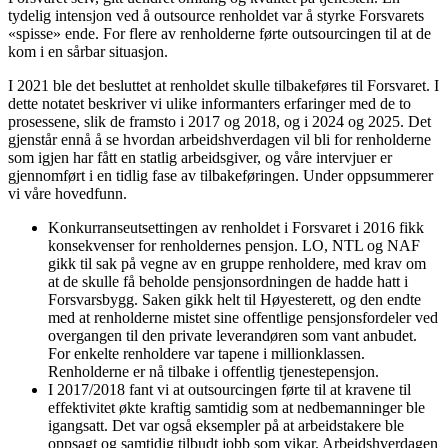
tydelig intensjon ved å outsource renholdet var å styrke Forsvarets
«spisse» ende. For flere av renholderne førte outsourcingen til at de
kom i en sårbar situasjon.
I 2021 ble det besluttet at renholdet skulle tilbakeføres til Forsvaret. I
dette notatet beskriver vi ulike informanters erfaringer med de to
prosessene, slik de framsto i 2017 og 2018, og i 2024 og 2025. Det
gjenstår ennå å se hvordan arbeidshverdagen vil bli for renholderne
som igjen har fått en statlig arbeidsgiver, og våre intervjuer er
gjennomført i en tidlig fase av tilbakeføringen. Under oppsummerer
vi våre hovedfunn.
Konkurranseutsettingen av renholdet i Forsvaret i 2016 fikk
konsekvenser for renholdernes pensjon. LO, NTL og NAF
gikk til sak på vegne av en gruppe renholdere, med krav om
at de skulle få beholde pensjonsordningen de hadde hatt i
Forsvarsbygg. Saken gikk helt til Høyesterett, og den endte
med at renholderne mistet sine offentlige pensjonsfordeler ved
overgangen til den private leverandøren som vant anbudet.
For enkelte renholdere var tapene i millionklassen.
Renholderne er nå tilbake i offentlig tjenestepensjon.
I 2017/2018 fant vi at outsourcingen førte til at kravene til
effektivitet økte kraftig samtidig som at nedbemanninger ble
igangsatt. Det var også eksempler på at arbeidstakere ble
oppsagt og samtidig tilbudt jobb som vikar. Arbeidshverdagen