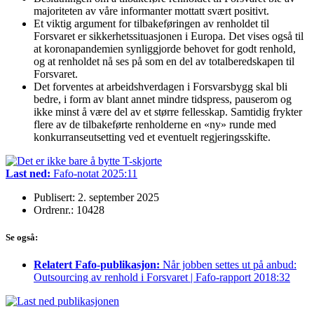
majoriteten av våre informanter mottatt svært positivt.
Et viktig argument for tilbakeføringen av renholdet til
Forsvaret er sikkerhetssituasjonen i Europa. Det vises også til
at koronapandemien synliggjorde behovet for godt renhold,
og at renholdet nå ses på som en del av totalberedskapen til
Forsvaret.
Det forventes at arbeidshverdagen i Forsvarsbygg skal bli
bedre, i form av blant annet mindre tidspress, pauserom og
ikke minst å være del av et større fellesskap. Samtidig frykter
flere av de tilbakeførte renholderne en «ny» runde med
konkurranseutsetting ved et eventuelt regjeringsskifte.
Last ned:
Fafo-notat 2025:11
Publisert: 2. september 2025
Ordrenr.: 10428
Se også:
Relatert Fafo-publikasjon:
Når jobben settes ut på anbud:
Outsourcing av renhold i Forsvaret | Fafo-rapport 2018:32