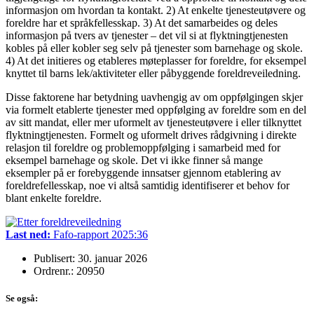
informasjon om hvordan ta kontakt. 2) At enkelte tjenesteutøvere og
foreldre har et språkfellesskap. 3) At det samarbeides og deles
informasjon på tvers av tjenester – det vil si at flyktningtjenesten
kobles på eller kobler seg selv på tjenester som barnehage og skole.
4) At det initieres og etableres møteplasser for foreldre, for eksempel
knyttet til barns lek/aktiviteter eller påbyggende foreldreveiledning.
Disse faktorene har betydning uavhengig av om oppfølgingen skjer
via formelt etablerte tjenester med oppfølging av foreldre som en del
av sitt mandat, eller mer uformelt av tjenesteutøvere i eller tilknyttet
flyktningtjenesten. Formelt og uformelt drives rådgivning i direkte
relasjon til foreldre og problemoppfølging i samarbeid med for
eksempel barnehage og skole. Det vi ikke finner så mange
eksempler på er forebyggende innsatser gjennom etablering av
foreldrefellesskap, noe vi altså samtidig identifiserer et behov for
blant enkelte foreldre.
Last ned:
Fafo-rapport 2025:36
Publisert: 30. januar 2026
Ordrenr.: 20950
Se også: