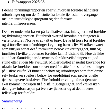
Fafo-rapport 2025:36
I denne forskningsrapporten spør vi hvordan foreldre håndterer
utfordringer og om de får støtte fra lokale tjenester i overgangen
mellom introduksjonsprogram og den fortsatte
integreringsprosessen.
Dette er undersøkt basert på kvalitative data, intervjuer med foreldre
og flyktningtjenesten. Et utbredt svar på hvordan det fungerer å
være foreldre i Norge er at «alt er bra». Dette til tross for at foreldre
også forteller om utfordringer i egne og barnas liv. Vi tolker svaret
som uttrykk for at det å formulere behov krever trygghet, tillit og
innsikter i hvilke problemer foreldre kan få bistand til. Noe de ikke
alltid har. Samtidig har de nytte av foreldreveiledningen en god
stund etter at den ble avsluttet. Midlertidighet er særlig krevende for
ukrainske foreldre, som strever med å måtte fatte store beslutninger
på usikre vilkår. Vi finner at behov og utfordringer som foreldrene
selv beskriver speiles i behov for oppfølging som profesjonelle
tjenesteutøvere beskriver. Fire forhold er viktige for at tjenestene
skal komme i posisjon til å bistå: tilgjengelighet, språkfellesskap,
deling av informasjon på tvers av tjenester og at det initieres
fellesskap for foreldre.
Sammendrag