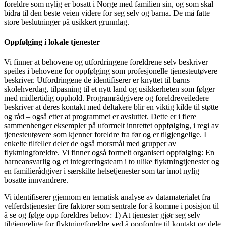
foreldre som nylig er bosatt i Norge med familien sin, og som skal
bidra til den beste veien videre for seg selv og barna. De må fatte
store beslutninger på usikkert grunnlag.
Oppfølging i lokale tjenester
Vi finner at behovene og utfordringene foreldrene selv beskriver
speiles i behovene for oppfølging som profesjonelle tjenesteutøvere
beskriver. Utfordringene de identifiserer er knyttet til barns
skolehverdag, tilpasning til et nytt land og usikkerheten som følger
med midlertidig opphold. Programrådgivere og foreldreveiledere
beskriver at deres kontakt med deltakere blir en viktig kilde til støtte
og råd – også etter at programmet er avsluttet. Dette er i flere
sammenhenger eksempler på uformelt innrettet oppfølging, i regi av
tjenesteutøvere som kjenner foreldre fra før og er tilgjengelige. I
enkelte tilfeller deler de også morsmål med grupper av
flyktningforeldre. Vi finner også formelt organisert oppfølging: En
barneansvarlig og et integreringsteam i to ulike flyktningtjenester og
en familierådgiver i særskilte helsetjenester som tar imot nylig
bosatte innvandrere.
Vi identifiserer gjennom en tematisk analyse av datamaterialet fra
velferdstjenester fire faktorer som sentrale for å komme i posisjon til
å se og følge opp foreldres behov: 1) At tjenester gjør seg selv
tilgjengelige for flyktningforeldre ved å oppfordre til kontakt og dele