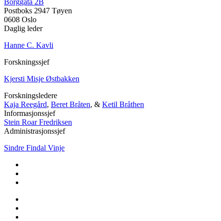
Borggata 2B
Postboks 2947 Tøyen
0608 Oslo
Daglig leder
Hanne C. Kavli
Forskningssjef
Kjersti Misje Østbakken
Forskningsledere
Kaja Reegård
,
Beret Bråten
, &
Ketil Bråthen
Informasjonssjef
Stein Roar Fredriksen
Administrasjonssjef
Sindre Findal Vinje