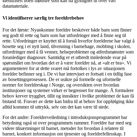
identifisert noen mønstre som kan ha gyldighet ut over vårt
datamateriale.
Vi identifiserer særlig tre foreldrebehov
For det første: Nyankomne foreldre beskriver både barn som finner
seg godt til rette og barn som har utfordringer med å finne seg til
rette. Utfordringer er knyttet til å forstå hvorfor foreldrene har valgt å
bosette seg i et nytt land, tilvenning i barnehage, mobbing i skolen,
utfordringer med å få venner, helseproblemer og atferdsmønstre som
foranlediger diagnoser. Samtidig er et utbredt innledende svar på
spørsmålet om hvordan det er å være foreldre nå, at «alt er bra». Vi
argumenterer for at dette svaret må fortolkes i lys av situasjonen
foreldre befinner seg i. De vi har intervjuet er fortsatt i en tidlig fase
av bosettingsprosessen. De er usikre på formelle og uformelle
normer for foreldreskap i Norge, og oversikten over hvordan
institusjoner og systemer virker er begrenset for mange. Å formulere
behov krever trygghet, tillit og innsikter i hvilke problemer de kan få
bistand til. Fravær av dette kan bidra til at behov for oppfølging ikke
alltid kommer til uttrykk, selv om det kan være til stede.
For det andre: Foreldreveiledning i introduksjonsprogrammet har
betydning også ut over programmets rammer. Foreldre har med seg
videre tilnærminger til barnet, metoder for hvordan å relatere til
barnet, konkret informasjon om tjenester og foreldrefellesskap. I