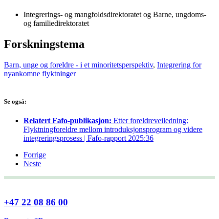
Integrerings- og mangfoldsdirektoratet og Barne, ungdoms-
og familiedirektoratet
Forskningstema
Barn, unge og foreldre - i et minoritetsperspektiv
,
Integrering for
nyankomne flyktninger
Se også:
Relatert Fafo-publikasjon:
Etter foreldreveiledning:
Flyktningforeldre mellom introduksjonsprogram og videre
integreringsprosess | Fafo-rapport 2025:36
Forrige
Neste
+47 22 08 86 00