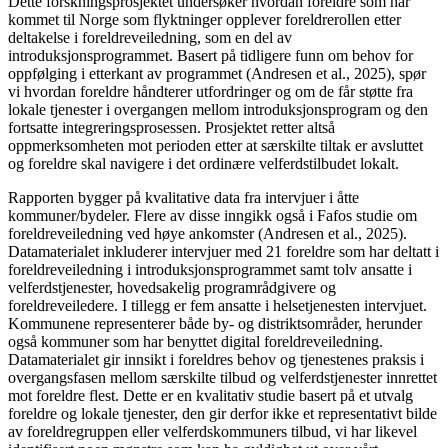
Dette forskningsprosjektet undersøker hvordan foreldre som har
kommet til Norge som flyktninger opplever foreldrerollen etter
deltakelse i foreldreveiledning, som en del av
introduksjonsprogrammet. Basert på tidligere funn om behov for
oppfølging i etterkant av programmet (Andresen et al., 2025), spør
vi hvordan foreldre håndterer utfordringer og om de får støtte fra
lokale tjenester i overgangen mellom introduksjonsprogram og den
fortsatte integreringsprosessen. Prosjektet retter altså
oppmerksomheten mot perioden etter at særskilte tiltak er avsluttet
og foreldre skal navigere i det ordinære velferdstilbudet lokalt.
Rapporten bygger på kvalitative data fra intervjuer i åtte
kommuner/bydeler. Flere av disse inngikk også i Fafos studie om
foreldreveiledning ved høye ankomster (Andresen et al., 2025).
Datamaterialet inkluderer intervjuer med 21 foreldre som har deltatt i
foreldreveiledning i introduksjonsprogrammet samt tolv ansatte i
velferdstjenester, hovedsakelig programrådgivere og
foreldreveiledere. I tillegg er fem ansatte i helsetjenesten intervjuet.
Kommunene representerer både by- og distriktsområder, herunder
også kommuner som har benyttet digital foreldreveiledning.
Datamaterialet gir innsikt i foreldres behov og tjenestenes praksis i
overgangsfasen mellom særskilte tilbud og velferdstjenester innrettet
mot foreldre flest. Dette er en kvalitativ studie basert på et utvalg
foreldre og lokale tjenester, den gir derfor ikke et representativt bilde
av foreldregruppen eller velferdskommuners tilbud, vi har likevel