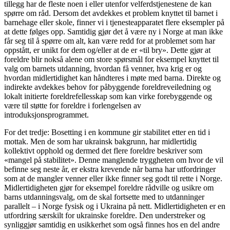
tillegg har de fleste noen i eller utenfor velferdstjenestene de kan
spørre om råd. Dersom det avdekkes et problem knyttet til barnet i
barnehage eller skole, finner vi i tjenesteapparatet flere eksempler på
at dette følges opp. Samtidig gjør det å være ny i Norge at man ikke
får seg til å spørre om alt, kan være redd for at problemet som har
oppstått, er unikt for dem og/eller at de er «til bry». Dette gjør at
foreldre blir nokså alene om store spørsmål for eksempel knyttet til
valg om barnets utdanning, hvordan få venner, hva krig er og
hvordan midlertidighet kan håndteres i møte med barna. Direkte og
indirekte avdekkes behov for påbyggende foreldreveiledning og
lokalt initierte foreldrefellesskap som kan virke forebyggende og
være til støtte for foreldre i forlengelsen av
introduksjonsprogrammet.
For det tredje: Bosetting i en kommune gir stabilitet etter en tid i
mottak. Men de som har ukrainsk bakgrunn, har midlertidig
kollektivt opphold og dermed det flere foreldre beskriver som
«mangel på stabilitet». Denne manglende tryggheten om hvor de vil
befinne seg neste år, er ekstra krevende når barna har utfordringer
som at de mangler venner eller ikke finner seg godt til rette i Norge.
Midlertidigheten gjør for eksempel foreldre rådville og usikre om
barns utdanningsvalg, om de skal fortsette med to utdanninger
parallelt – i Norge fysisk og i Ukraina på nett. Midlertidigheten er en
utfordring særskilt for ukrainske foreldre. Den understreker og
synliggjør samtidig en usikkerhet som også finnes hos en del andre