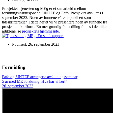
Prosjektet Tjenesten og MEg er et samarbeid mellom
forskningsinstitusjonene SINTEF og Fafo. Prosjektet avsluttes i
september 2023. Noen av funnene våre er publisert som
tidsskriftartikler. I dette heftet vil vi presentere noen av funnene fra
prosjektet i kortform. En mer grundig framstilling finnes i de ulike
artiklene, se
prosjektets hjemmeside
.
Publisert: 26. september 2023
Formidling
Fafo og SINTEF arrangerte avslutningsseminar
5 år med ME-forskning: Hva har vi lært?
26. september 2023