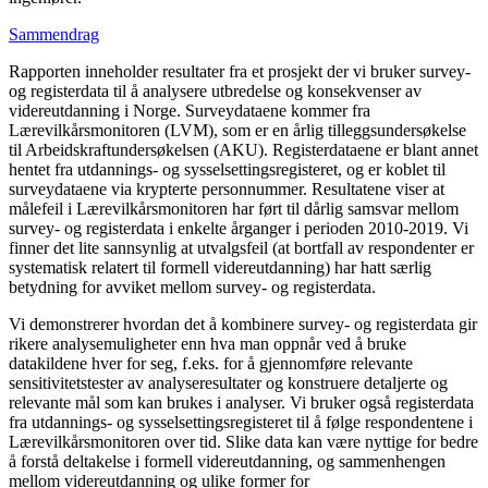
Sammendrag
Rapporten inneholder resultater fra et prosjekt der vi bruker survey-
og registerdata til å analysere utbredelse og konsekvenser av
videreutdanning i Norge. Surveydataene kommer fra
Lærevilkårsmonitoren (LVM), som er en årlig tilleggsundersøkelse
til Arbeidskraftundersøkelsen (AKU). Registerdataene er blant annet
hentet fra utdannings- og sysselsettingsregisteret, og er koblet til
surveydataene via krypterte personnummer. Resultatene viser at
målefeil i Lærevilkårsmonitoren har ført til dårlig samsvar mellom
survey- og registerdata i enkelte årganger i perioden 2010-2019. Vi
finner det lite sannsynlig at utvalgsfeil (at bortfall av respondenter er
systematisk relatert til formell videreutdanning) har hatt særlig
betydning for avviket mellom survey- og registerdata.
Vi demonstrerer hvordan det å kombinere survey- og registerdata gir
rikere analysemuligheter enn hva man oppnår ved å bruke
datakildene hver for seg, f.eks. for å gjennomføre relevante
sensitivitetstester av analyseresultater og konstruere detaljerte og
relevante mål som kan brukes i analyser. Vi bruker også registerdata
fra utdannings- og sysselsettingsregisteret til å følge respondentene i
Lærevilkårsmonitoren over tid. Slike data kan være nyttige for bedre
å forstå deltakelse i formell videreutdanning, og sammenhengen
mellom videreutdanning og ulike former for