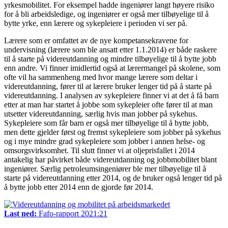
yrkesmobilitet. For eksempel hadde ingeniører langt høyere risiko
for å bli arbeidsledige, og ingeniører er også mer tilbøyelige til å
bytte yrke, enn lærere og sykepleiere i perioden vi ser på.
Lærere som er omfattet av de nye kompetansekravene for
undervisning (lærere som ble ansatt etter 1.1.2014) er både raskere
til å starte på videreutdanning og mindre tilbøyelige til å bytte jobb
enn andre. Vi finner imidlertid også at lærermangel på skolene, som
ofte vil ha sammenheng med hvor mange lærere som deltar i
videreutdanning, fører til at lærere bruker lenger tid på å starte på
videreutdanning. I analysen av sykepleiere finner vi at det å få barn
etter at man har startet å jobbe som sykepleier ofte fører til at man
utsetter videreutdanning, særlig hvis man jobber på sykehus.
Sykepleiere som får barn er også mer tilbøyelige til å bytte jobb,
men dette gjelder først og fremst sykepleiere som jobber på sykehus
og i mye mindre grad sykepleiere som jobber i annen helse- og
omsorgsvirksomhet. Til slutt finner vi at oljeprisfallet i 2014
antakelig har påvirket både videreutdanning og jobbmobilitet blant
ingeniører. Særlig petroleumsingeniører ble mer tilbøyelige til å
starte på videreutdanning etter 2014, og de bruker også lenger tid på
å bytte jobb etter 2014 enn de gjorde før 2014.
Last ned:
Fafo-rapport 2021:21