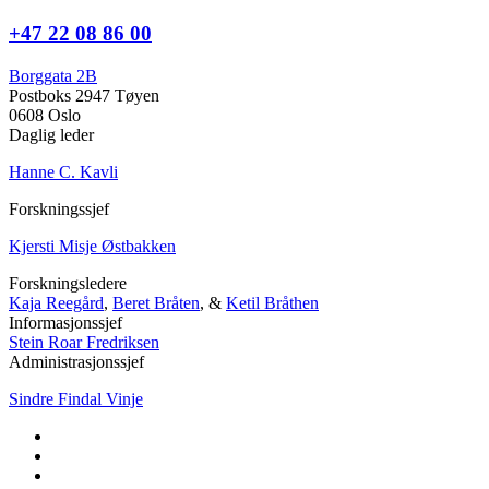
+47 22 08 86 00
Borggata 2B
Postboks 2947 Tøyen
0608 Oslo
Daglig leder
Hanne C. Kavli
Forskningssjef
Kjersti Misje Østbakken
Forskningsledere
Kaja Reegård
,
Beret Bråten
, &
Ketil Bråthen
Informasjonssjef
Stein Roar Fredriksen
Administrasjonssjef
Sindre Findal Vinje