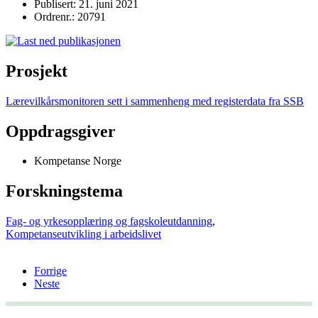
Publisert: 21. juni 2021
Ordrenr.: 20791
Prosjekt
Lærevilkårsmonitoren sett i sammenheng med registerdata fra SSB
Oppdragsgiver
Kompetanse Norge
Forskningstema
Fag- og yrkesopplæring og fagskoleutdanning
,
Kompetanseutvikling i arbeidslivet
Forrige
Neste