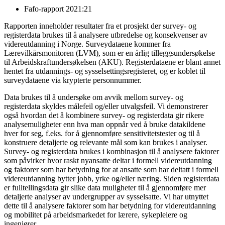
Fafo-rapport 2021:21
Rapporten inneholder resultater fra et prosjekt der survey- og
registerdata brukes til å analysere utbredelse og konsekvenser av
videreutdanning i Norge. Surveydataene kommer fra
Lærevilkårsmonitoren (LVM), som er en årlig tilleggsundersøkelse
til Arbeidskraftundersøkelsen (AKU). Registerdataene er blant annet
hentet fra utdannings- og sysselsettingsregisteret, og er koblet til
surveydataene via krypterte personnummer.
Data brukes til å undersøke om avvik mellom survey- og
registerdata skyldes målefeil og/eller utvalgsfeil. Vi demonstrerer
også hvordan det å kombinere survey- og registerdata gir rikere
analysemuligheter enn hva man oppnår ved å bruke datakildene
hver for seg, f.eks. for å gjennomføre sensitivitetstester og til å
konstruere detaljerte og relevante mål som kan brukes i analyser.
Survey- og registerdata brukes i kombinasjon til å analysere faktorer
som påvirker hvor raskt nyansatte deltar i formell videreutdanning
og faktorer som har betydning for at ansatte som har deltatt i formell
videreutdanning bytter jobb, yrke og/eller næring. Siden registerdata
er fulltellingsdata gir slike data muligheter til å gjennomføre mer
detaljerte analyser av undergrupper av sysselsatte. Vi har utnyttet
dette til å analysere faktorer som har betydning for videreutdanning
og mobilitet på arbeidsmarkedet for lærere, sykepleiere og
ingeniører.