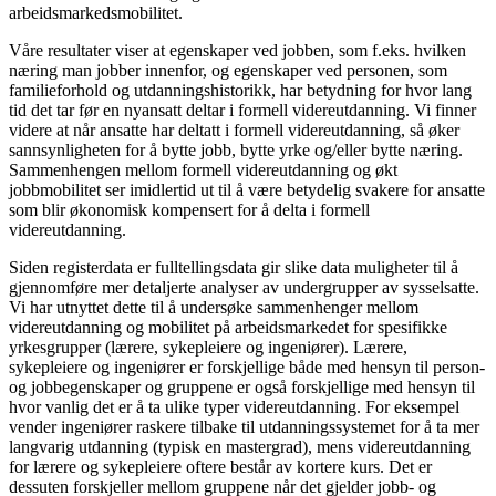
arbeidsmarkedsmobilitet.
Våre resultater viser at egenskaper ved jobben, som f.eks. hvilken
næring man jobber innenfor, og egenskaper ved personen, som
familieforhold og utdanningshistorikk, har betydning for hvor lang
tid det tar før en nyansatt deltar i formell videreutdanning. Vi finner
videre at når ansatte har deltatt i formell videreutdanning, så øker
sannsynligheten for å bytte jobb, bytte yrke og/eller bytte næring.
Sammenhengen mellom formell videreutdanning og økt
jobbmobilitet ser imidlertid ut til å være betydelig svakere for ansatte
som blir økonomisk kompensert for å delta i formell
videreutdanning.
Siden registerdata er fulltellingsdata gir slike data muligheter til å
gjennomføre mer detaljerte analyser av undergrupper av sysselsatte.
Vi har utnyttet dette til å undersøke sammenhenger mellom
videreutdanning og mobilitet på arbeidsmarkedet for spesifikke
yrkesgrupper (lærere, sykepleiere og ingeniører). Lærere,
sykepleiere og ingeniører er forskjellige både med hensyn til person-
og jobbegenskaper og gruppene er også forskjellige med hensyn til
hvor vanlig det er å ta ulike typer videreutdanning. For eksempel
vender ingeniører raskere tilbake til utdanningssystemet for å ta mer
langvarig utdanning (typisk en mastergrad), mens videreutdanning
for lærere og sykepleiere oftere består av kortere kurs. Det er
dessuten forskjeller mellom gruppene når det gjelder jobb- og