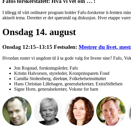
Fafos forskerstafett: Hva vi vet om … !
I tillegg til vårt ordinære program holder Fafo-forskerne ti-femten min
aktuelt tema. Deretter er det spørsmål og diskusjon. Hver etappe varer
Onsdag 14. august
Onsdag 12:15–13:15 Festsalen:
Mestrer du livet, mest
Hvordan ruster vi ungdom til å ta gode valg for livene sine? Fafo, V
Jon Rogstad, forskningsleder, Fafo
Kristin Halvorsen, styreleder, Kronprinsparets Fond
Camilla Stoltenberg, direktør, Folkehelseinstituttet
Hans Christian Lillehagen, generalsekretær, ExtraStiftelsen
Signe Horn, generalsekretær, Voksne for barn