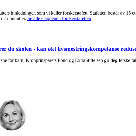
utters innledninger, som vi kaller forskerstafett. Stafetten består av 15
 i 25 minutter.
Se alle etappene i forskerstafetten
rer du skolen - kan økt livsmestringskompetanse reduser
oksne for barn, Kronprinsparets Fond og ExtraStiftelsen gir deg ferske 