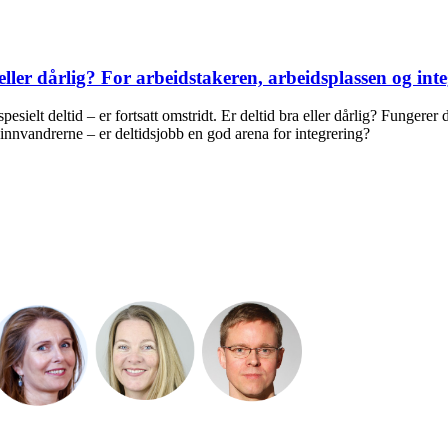
eller dårlig? For arbeidstakeren, arbeidsplassen og int
esielt deltid – er fortsatt omstridt. Er deltid bra eller dårlig? Fungerer 
nnvandrerne – er deltidsjobb en god arena for integrering?