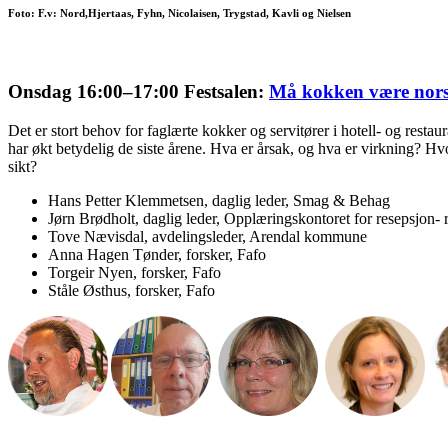
Foto: F.v: Nord,Hjertaas, Fyhn, Nicolaisen, Trygstad, Kavli og Nielsen
Onsdag 16:00–17:00 Festsalen:
Må kokken være norsk
Det er stort behov for faglærte kokker og servitører i hotell- og rest
har økt betydelig de siste årene. Hva er årsak, og hva er virkning? H
sikt?
Hans Petter Klemmetsen, daglig leder, Smag & Behag
Jørn Brødholt, daglig leder, Opplæringskontoret for resepsjon- 
Tove Nævisdal, avdelingsleder, Arendal kommune
Anna Hagen Tønder, forsker, Fafo
Torgeir Nyen, forsker, Fafo
Ståle Østhus, forsker, Fafo