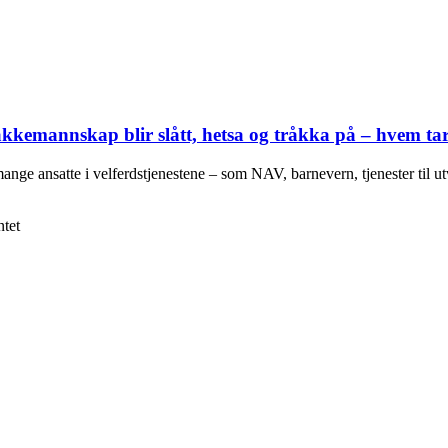
akkemannskap blir slått, hetsa og tråkka på – hvem ta
 mange ansatte i velferdstjenestene – som NAV, barnevern, tjenester til
ntet