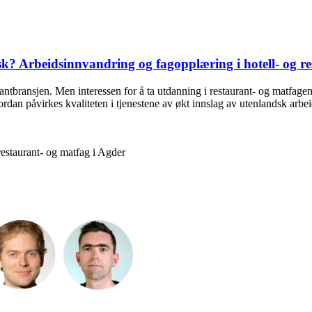
? Arbeidsinnvandring og fagopplæring i hotell- og r
aurantbransjen. Men interessen for å ta utdanning i restaurant- og matfa
vordan påvirkes kvaliteten i tjenestene av økt innslag av utenlandsk a
restaurant- og matfag i Agder