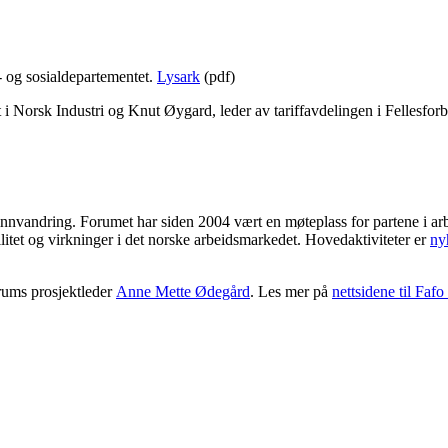
- og sosialdepartementet.
Lysark
(pdf)
 i Norsk Industri og Knut Øygard, leder av tariffavdelingen i Fellesfor
nnvandring. Forumet har siden 2004 vært en møteplass for partene i arb
litet og virkninger i det norske arbeidsmarkedet. Hovedaktiviteter er
ny
orums prosjektleder
Anne Mette Ødegård
. Les mer på
nettsidene til Faf