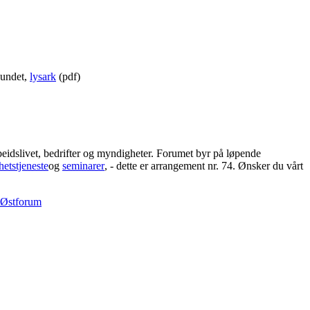
bundet,
lysark
(pdf)
eidslivet, bedrifter og myndigheter. Forumet byr på løpende
hetstjeneste
og
seminarer
, - dette er arrangement nr. 74. Ønsker du vårt
o Østforum