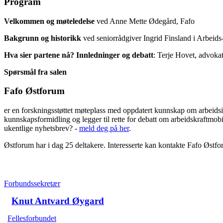
Program
Velkommen og møteledelse
ved Anne Mette Ødegård, Fafo
Bakgrunn og historikk
ved seniorrådgiver Ingrid Finsland i Arbeids
Hva sier partene nå? Innledninger og debatt
: Terje Hovet, advokat
Spørsmål fra salen
Fafo Østforum
er en forskningsstøttet møteplass med oppdatert kunnskap om arbeidsi
kunnskapsformidling og legger til rette for debatt om arbeidskraftmobi
ukentlige nyhetsbrev? -
meld deg på her
.
Østforum har i dag 25 deltakere. Interesserte kan kontakte Fafo Østf
Forbundssekretær
Knut Antvard Øygard
Fellesforbundet