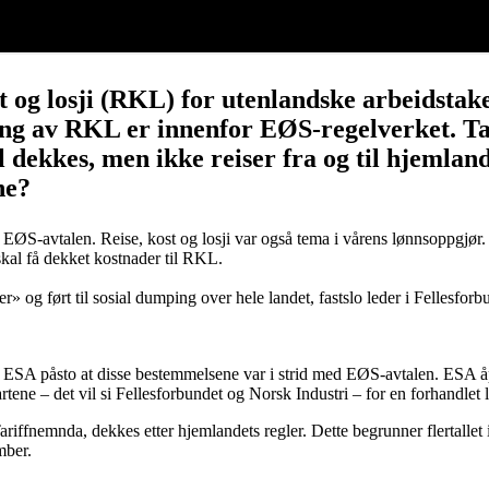
t og losji (RKL) for utenlandske arbeidstaker
ng av RKL er innenfor EØS-regelverket. Tari
l dekkes, men ikke reiser fra og til hjemlan
ne?
ØS-avtalen. Reise, kost og losji var også tema i vårens lønnsoppgjør. 
 skal få dekket kostnader til RKL.
ter» og ført til sosial dumping over hele landet, fastslo leder i Fellesfo
r ESA påsto at disse bestemmelsene var i strid med EØS-avtalen. ESA å
artene – det vil si Fellesforbundet og Norsk Industri – for en forhandlet 
k i Tariffnemnda, dekkes etter hjemlandets regler. Dette begrunner flerta
mber.