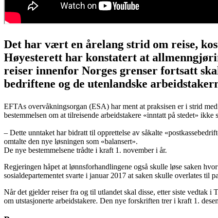
Det har vært en årelang strid om reise, kos
Høyesterett har konstatert at allmenngjøri
reiser innenfor Norges grenser fortsatt ska
bedriftene og de utenlandske arbeidstaker
EFTAs overvåkningsorgan (ESA) har ment at praksisen er i strid med E
bestemmelsen om at tilreisende arbeidstakere «inntatt på stedet» ikke
– Dette unntaket har bidratt til opprettelse av såkalte «postkassebedrif
omtalte den nye løsningen som «balansert».
De nye bestemmelsene trådte i kraft 1. november i år.
Regjeringen håpet at lønnsforhandlingene også skulle løse saken hvo
sosialdepartementet svarte i januar 2017 at saken skulle overlates til p
Når det gjelder reiser fra og til utlandet skal disse, etter siste vedta
om utstasjonerte arbeidstakere. Den nye forskriften trer i kraft 1. dese