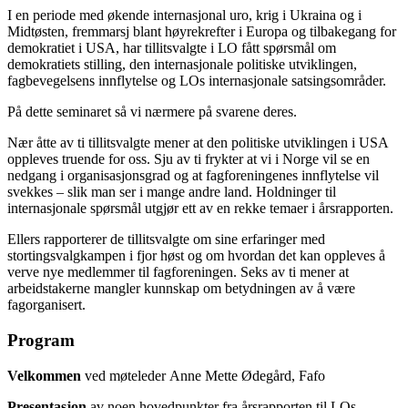
I en periode med økende internasjonal uro, krig i Ukraina og i
Midtøsten, fremmarsj blant høyrekrefter i Europa og tilbakegang for
demokratiet i USA, har tillitsvalgte i LO fått spørsmål om
demokratiets stilling, den internasjonale politiske utviklingen,
fagbevegelsens innflytelse og LOs internasjonale satsingsområder.
På dette seminaret så vi nærmere på svarene deres.
Nær åtte av ti tillitsvalgte mener at den politiske utviklingen i USA
oppleves truende for oss. Sju av ti frykter at vi i Norge vil se en
nedgang i organisasjonsgrad og at fagforeningenes innflytelse vil
svekkes – slik man ser i mange andre land. Holdninger til
internasjonale spørsmål utgjør ett av en rekke temaer i årsrapporten.
Ellers rapporterer de tillitsvalgte om sine erfaringer med
stortingsvalgkampen i fjor høst og om hvordan det kan oppleves å
verve nye medlemmer til fagforeningen. Seks av ti mener at
arbeidstakerne mangler kunnskap om betydningen av å være
fagorganisert.
Program
Velkommen
ved møteleder Anne Mette Ødegård, Fafo
Presentasjon
av noen hovedpunkter fra årsrapporten til LOs