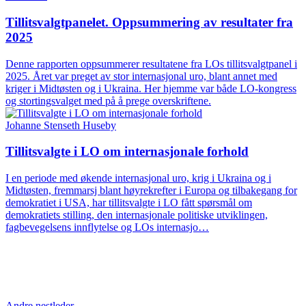
Tillitsvalgtpanelet. Oppsummering av resultater fra
2025
Denne rapporten oppsummerer resultatene fra LOs tillitsvalgtpanel i
2025. Året var preget av stor internasjonal uro, blant annet med
kriger i Midtøsten og i Ukraina. Her hjemme var både LO-kongress
og stortingsvalget med på å prege overskriftene.
Johanne Stenseth Huseby
Tillitsvalgte i LO om internasjonale forhold
I en periode med økende internasjonal uro, krig i Ukraina og i
Midtøsten, fremmarsj blant høyrekrefter i Europa og tilbakegang for
demokratiet i USA, har tillitsvalgte i LO fått spørsmål om
demokratiets stilling, den internasjonale politiske utviklingen,
fagbevegelsens innflytelse og LOs internasjo…
Andre nestleder