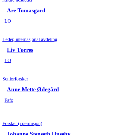
Are Tomasgard
LO
Leder, internasjonal avdeling
Liv Tørres
LO
Seniorforsker
Anne Mette Ødegård
Fafo
Forsker (i permisjon)
Johanne Stenseth Huseby