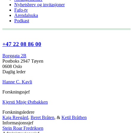
Nyhetsbrev og invitasjoner
Fafo-tv
Arendalsuka
Podkast
+47 22 08 86 00
Borggata 2B
Postboks 2947 Tøyen
0608 Oslo
Daglig leder
Hanne C. Kavli
Forskningssjef
Kjersti Misje Østbakken
Forskningsledere
Kaja Reegård
,
Beret Bråten
, &
Ketil Bråthen
Informasjonssjef
Stein Roar Fredriksen