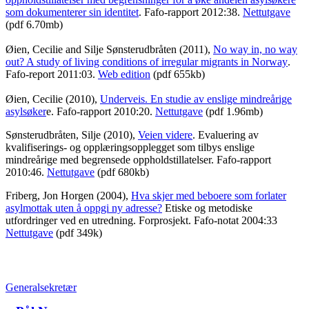
som dokumenterer sin identitet
. Fafo-rapport 2012:38.
Nettutgave
(pdf 6.70mb)
Øien, Cecilie and Silje Sønsterudbråten (2011),
No way in, no way
out? A study of living conditions of irregular migrants in Norway
.
Fafo-report 2011:03.
Web edition
(pdf 655kb)
Øien, Cecilie (2010),
Underveis. En studie av enslige mindreårige
asylsøker
e. Fafo-rapport 2010:20.
Nettutgave
(pdf 1.96mb)
Sønsterudbråten, Silje (2010),
Veien videre
. Evaluering av
kvalifiserings- og opplæringsopplegget som tilbys enslige
mindreårige med begrensede oppholdstillatelser. Fafo-rapport
2010:46.
Nettutgave
(pdf 680kb)
Friberg, Jon Horgen (2004),
Hva skjer med beboere som forlater
asylmottak uten å oppgi ny adresse?
Etiske og metodiske
utfordringer ved en utredning. Forprosjekt. Fafo-notat 2004:33
Nettutgave
(pdf 349k)
Generalsekretær