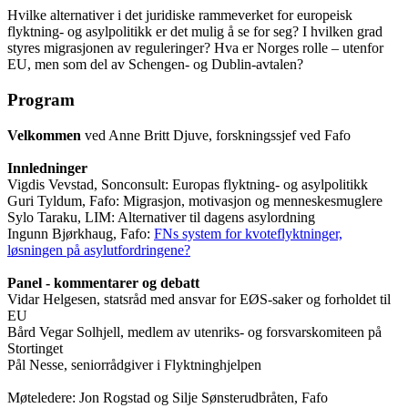
Hvilke alternativer i det juridiske rammeverket for europeisk
flyktning- og asylpolitikk er det mulig å se for seg? I hvilken grad
styres migrasjonen av reguleringer? Hva er Norges rolle – utenfor
EU, men som del av Schengen- og Dublin-avtalen?
Program
Velkommen
ved Anne Britt Djuve, forskningssjef ved Fafo
Innledninger
Vigdis Vevstad, Sonconsult: Europas flyktning- og asylpolitikk
Guri Tyldum, Fafo: Migrasjon, motivasjon og menneskesmuglere
Sylo Taraku, LIM: Alternativer til dagens asylordning
Ingunn Bjørkhaug, Fafo:
FNs system for kvoteflyktninger,
løsningen på asylutfordringene?
Panel - kommentarer og debatt
Vidar Helgesen, statsråd med ansvar for EØS-saker og forholdet til
EU
Bård Vegar Solhjell, medlem av utenriks- og forsvarskomiteen på
Stortinget
Pål Nesse, seniorrådgiver i Flyktninghjelpen
Møteledere: Jon Rogstad og Silje Sønsterudbråten, Fafo