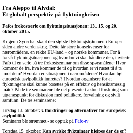
Fra Aleppo til Alvdal:
Et globalt perspektiv på flyktningkrisen
Fafos frokostserie om flyktningsituasjonen: 13., 15. og 20.
oktober 2015.
Krigen i Syria har skapt den største flyktningstrømmen i Europa
siden andre verdenskrig. Dette får store konsekvenser for
nærområdene, en rekke EU-land – og norske kommuner. For å
forstå flyktningsituasjonen og hvordan vi skal håndtere den, inviterte
Fafo til en serie på tre frokostseminar om disse spørsmålene: Hvor
kommer de fra, hva kommer de til og hvordan er vi rustet til å ta
imot dem? Hvordan er situasjonen i nærområdene? Hvordan bør
europeisk asylpolitikk innrettes? Hvordan organisere for at
flyktningene skal kunne bosettes på en effektiv og hensiktsmessig
måte? På de tre seminarene ble det presentert aktuell forskning som
utgangspunkt for diskusjon med politikere, forvaltning og sivilt
samfunn. De tre seminarene:
Tirsdag 13. oktober:
Utfordringer og alternativer for europeisk
asylpolitikk
.
Seminaret ble strømmet - se opptak på
Fafo-tv
Torsdag 15. oktober: K
an syriske flyktninger hjelpes der de er?