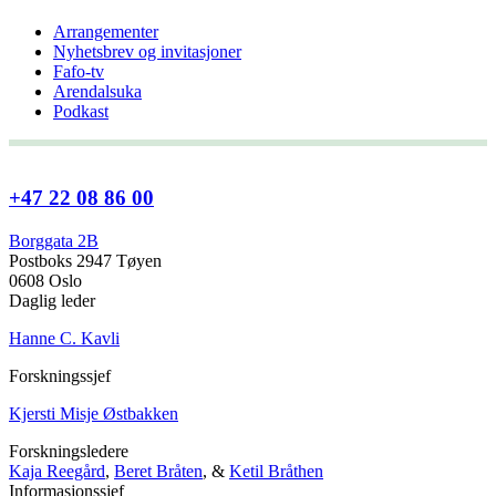
Arrangementer
Nyhetsbrev og invitasjoner
Fafo-tv
Arendalsuka
Podkast
+47 22 08 86 00
Borggata 2B
Postboks 2947 Tøyen
0608 Oslo
Daglig leder
Hanne C. Kavli
Forskningssjef
Kjersti Misje Østbakken
Forskningsledere
Kaja Reegård
,
Beret Bråten
, &
Ketil Bråthen
Informasjonssjef