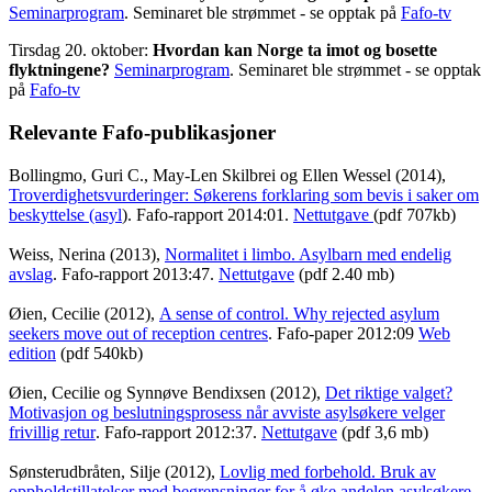
Seminarprogram
. Seminaret ble strømmet - se opptak på
Fafo-tv
Tirsdag 20. oktober:
Hvordan kan Norge ta imot og bosette
flyktningene?
Seminarprogram
. Seminaret ble strømmet - se opptak
på
Fafo-tv
Relevante Fafo-publikasjoner
Bollingmo, Guri C., May-Len Skilbrei og Ellen Wessel (2014),
Troverdighetsvurderinger: Søkerens forklaring som bevis i saker om
beskyttelse (asyl
). Fafo-rapport 2014:01.
Nettutgave
(pdf 707kb)
Weiss, Nerina (2013),
Normalitet i limbo. Asylbarn med endelig
avslag
. Fafo-rapport 2013:47.
Nettutgave
(pdf 2.40 mb)
Øien, Cecilie (2012),
A sense of control. Why rejected asylum
seekers move out of reception centres
. Fafo-paper 2012:09
Web
edition
(pdf 540kb)
Øien, Cecilie og Synnøve Bendixsen (2012),
Det riktige valget?
Motivasjon og beslutningsprosess når avviste asylsøkere velger
frivillig retur
. Fafo-rapport 2012:37.
Nettutgave
(pdf 3,6 mb)
Sønsterudbråten, Silje (2012),
Lovlig med forbehold. Bruk av
oppholdstillatelser med begrensninger for å øke andelen asylsøkere