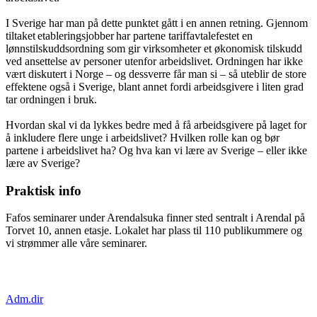
I Sverige har man på dette punktet gått i en annen retning. Gjennom
tiltaket etableringsjobber har partene tariffavtalefestet en
lønnstilskuddsordning som gir virksomheter et økonomisk tilskudd
ved ansettelse av personer utenfor arbeidslivet. Ordningen har ikke
vært diskutert i Norge – og dessverre får man si – så uteblir de store
effektene også i Sverige, blant annet fordi arbeidsgivere i liten grad
tar ordningen i bruk.
Hvordan skal vi da lykkes bedre med å få arbeidsgivere på laget for
å inkludere flere unge i arbeidslivet? Hvilken rolle kan og bør
partene i arbeidslivet ha? Og hva kan vi lære av Sverige – eller ikke
lære av Sverige?
Praktisk info
Fafos seminarer under Arendalsuka finner sted sentralt i Arendal på
Torvet 10, annen etasje. Lokalet har plass til 110 publikummere og
vi strømmer alle våre seminarer.
Adm.dir