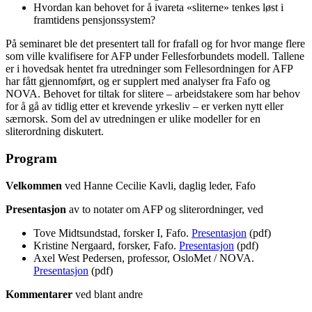
Hvordan kan behovet for å ivareta «sliterne» tenkes løst i
framtidens pensjonssystem?
På seminaret ble det presentert tall for frafall og for hvor mange flere
som ville kvalifisere for AFP under Fellesforbundets modell. Tallene
er i hovedsak hentet fra utredninger som Fellesordningen for AFP
har fått gjennomført, og er supplert med analyser fra Fafo og
NOVA. Behovet for tiltak for slitere – arbeidstakere som har behov
for å gå av tidlig etter et krevende yrkesliv – er verken nytt eller
særnorsk. Som del av utredningen er ulike modeller for en
sliterordning diskutert.
Program
Velkommen
ved Hanne Cecilie Kavli, daglig leder, Fafo
Presentasjon
av to notater om AFP og sliterordninger, ved
Tove Midtsundstad, forsker I, Fafo.
Presentasjon
(pdf)
Kristine Nergaard, forsker, Fafo.
Presentasjon
(pdf)
Axel West Pedersen, professor, OsloMet / NOVA.
Presentasjon
(pdf)
Kommentarer
ved blant andre