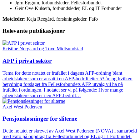
Jørn Eggum, forbundsleder, Fellesforbundet
Geir Ove Kulseth, forbundsleder, EL og IT Forbundet
Møteleder
: Kaja Reegård, forskningsleder, Fafo
Relevante publikasjoner
Kristine Nergaard og Tove Midtsundstad
AFP i privat sektor
Tema for dette notatet er frafallet i dagens AFP-ordning blant
arbeidstakere som er ansatt i en AFP-bedrift etter 53 år, og hvilken
betydning forslaget fra Fellesforbundets AFP-utvalg vil ha på
frafallet i ordningen. I notatet ser vi på følgende: Hvor mange
arbeidstakere som er i en AFP-bedrift…
Axel West Pedersen
Pensjonsløsninger for sliterne
Dette notatet er skrevet av Axel West Pedersen (NOVA) i samarbeid
med Fafo på oppdrag fra Fellesforbundet og EL og IT Forbundet.